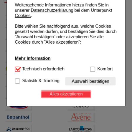
Weitergehende Informationen hierzu finden Sie in
unserer
Datenschutzerklärung
bei dem Unterpunkt
Cookies
.
Bitte wählen Sie nachfolgend aus, welche Cookies
gesetzt werden dürfen, und bestätigen Sie dies durch
"Auswahl bestätigen" oder akzeptieren Sie alle
Cookies durch "Alles akzeptieren":
Mehr Information
Technisch Notwendig:
Technisch erforderlich
Hierbei handelt es sich um
Komfort
Cookies, die für die Grundfunktionen unserer
Website notwendig sind (z.B. Navigation, Warenkorb,
Statistik & Tracking
Auswahl bestätigen
Kundenkonto), weshalb auf diese nicht verzichtet
werden kann.
Alles akzeptieren
Komfort:
Diese Cookies werden genutzt um das
Einkaufserlebnis noch ansprechender zu gestalten,
beispielsweise für die Wiedererkennung des
Besuchers oder unsere Seite an bevorzugte
Verhaltensweisen (z.B. Spracheinstellung)
anzupassen. Komfort-Cookies ermöglichen es uns