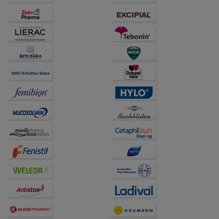
auch auf Ihre Bedürfnisse zugeschrittene Inhalte
anzuzeigen und unser Partnerprogramm zu
betreiben.
Statistik & Tracking:
Hierüber lassen sich
Informationen über die Art und Weise der Nutzung
unserer Website sammeln, mit deren Hilfe wir unsere
Website weiter für Sie optimieren können, den Inhalt
auf unserer Website aber auch die Werbung auf
Drittseiten möglichst relevant für Sie zu gestalten.
Bitte beachten Sie, dass Daten hierfür teilweise an
Dritte wie z.B. Google oder soziale Medien
übertragen werden.