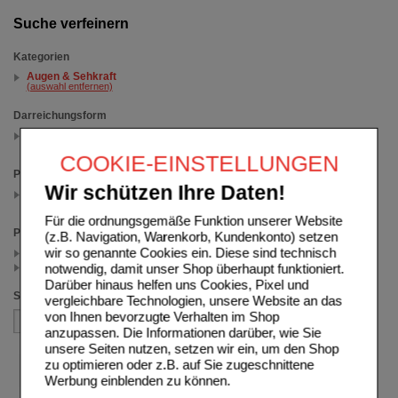
Suche verfeinern
Kategorien
Augen & Sehkraft
(auswahl entfernen)
Darreichungsform
Flüssigkeit
(auswahl entfernen)
COOKIE-EINSTELLUNGEN
Packungsgröße
Wir schützen Ihre Daten!
100 ml
(auswahl entfernen)
Für die ordnungsgemäße Funktion unserer Website
Preis
(z.B. Navigation, Warenkorb, Kundenkonto) setzen
wir so genannte Cookies ein. Diese sind technisch
< 27.50 (1)
notwendig, damit unser Shop überhaupt funktioniert.
>= 27.50 (1)
Darüber hinaus helfen uns Cookies, Pixel und
Sortieren nach
vergleichbare Technologien, unsere Website an das
von Ihnen bevorzugte Verhalten im Shop
anzupassen. Die Informationen darüber, wie Sie
unsere Seiten nutzen, setzen wir ein, um den Shop
zu optimieren oder z.B. auf Sie zugeschnittene
Werbung einblenden zu können.