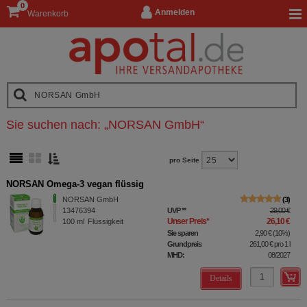
0
Anmelden
Warenkorb
Sie suchen nach:
„
NORSAN GmbH
“
pro Seite
NORSAN Omega-3 vegan flüssig
NORSAN GmbH
3
13476394
UVP
**
29,00 €
Unser Preis
*
26,10 €
100
ml
Flüssigkeit
Sie sparen
2,90 €
(
10%
)
Grundpreis
261,00 €
pro 1 l
MHD:
08/2027
Details