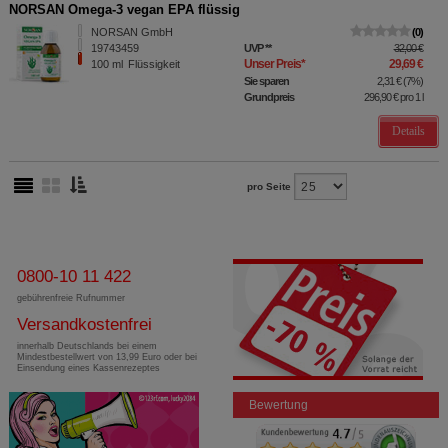
NORSAN Omega-3 vegan EPA flüssig
NORSAN GmbH
0
19743459
UVP
**
32,00 €
Unser Preis
*
29,69 €
100
ml
Flüssigkeit
Sie sparen
2,31 €
(
7%
)
Grundpreis
296,90 €
pro 1 l
Details
pro Seite
0800-10 11 422
gebührenfreie Rufnummer
Versandkostenfrei
innerhalb Deutschlands bei einem
Mindestbestellwert von 13,99 Euro oder bei
Einsendung eines Kassenrezeptes
Bewertung