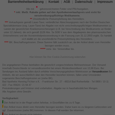
Barrierefreiheitserklärung
Kontakt
AGB
Datenschutz
Impressum
Alle mit
gekennzeichneten Felder sind Pflichtangaben.
*
inkl. MwSt. Rabatte gelten auf den Apothekenverkaufspreis und nicht für
verschreibungspflichtige Medikamente.
**
Unverbindliche Preisempfehlung des Herstellers.
***
Verkaufspreis gemäß Lauer-Taxe; verbindlicher Abrechnungspreis nach der Großen Deutschen
Spezialitätentaxe (sog. Lauer-Taxe) bei Abgabe von nicht verschreibungspflichtigen Medikamenten zu
Lasten der gesetzlichen Krankenversicherungen (z.B. bei Verschreibung des Medikaments an Kinder
unter 12 Jahren), die sich gemäß §129 Abs. 5a SGB V aus dem Abgabepreis des pharmazeutischen
Unternehmens und der Arzneimittelpreisverordnung in der Fassung zum 31.12.2003 ergibt. Es handelt
sich
nicht
um die unverbindliche Preisempfehlung des Herstellers.
****
BK: Beschaffungskosten. Diese Summe fällt zusätzlich an, da der Artikel direkt vom Hersteller
bezogen werden muss.
*****
verw. bis: Verwendbar bis.
Hier können Sie Ihre Cookie-Zustimmung widerrufen
Die angegebenen Preise beinhalten die gesetzlich vorgeschriebene Mehrwertsteuer. Der Versand
innerhalb Deutschlands ist versandkostenfrei bei einem Mindestbestellwert von 13,99 Euro. Bei
Sendungen ins Ausland fallen durch erhöhte Versicherungsgebühren Mehrkosten an
Versandkosten
Bei
Artikeln, die wir ausschließlich über den Hersteller beziehen können, fallen unter Umständen
sogenannte Beschaffungskosten an (siehe BK).
Bad Apotheke Henning Fichter e.K. - Frankfurter Str. 27 - 49214 Bad Rothenfelde - Tel 0800 / 10 11
422 - Fax 05424 / 21 64 47
Preisänderungen und Irrtümer sind vorbehalten. Abgabe nur in haushaltsüblichen Mengen.
Alle Angaben ohne Gewähr.
Verfügbarkeit:
Der Artikel ist in der Regel sofort lieferbar, in Einzelfällen bis zu 6 Tage.
Der Artikel muss direkt vom Hersteller bezogen werden. Daher kann es zu längeren Lieferzeiten und
ggf. Zusatzkosten (siehe BK) kommen. In diesem Fall werden Sie informiert.
Der Artikel ist derzeit nicht lieferbar.