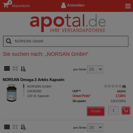
0
Anmelden
Warenkorb
Sie suchen nach:
„
NORSAN GmbH
“
pro Seite
NORSAN Omega-3 Arktis Kapseln
NORSAN GmbH
0
15638286
UVP
**
19,00 €
Unser Preis
*
17,09 €
120
St
Kapseln
Sie sparen
1,91 €
(
10%
)
Details
pro Seite