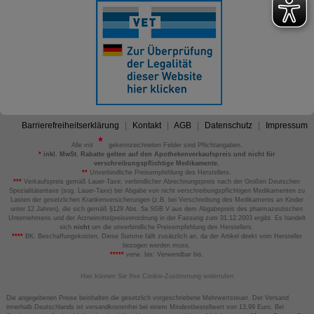
Barrierefreiheitserklärung
Kontakt
AGB
Datenschutz
Impressum
Alle mit
gekennzeichneten Felder sind Pflichtangaben.
*
inkl. MwSt. Rabatte gelten auf den Apothekenverkaufspreis und nicht für
verschreibungspflichtige Medikamente.
**
Unverbindliche Preisempfehlung des Herstellers.
***
Verkaufspreis gemäß Lauer-Taxe; verbindlicher Abrechnungspreis nach der Großen Deutschen
Spezialitätentaxe (sog. Lauer-Taxe) bei Abgabe von nicht verschreibungspflichtigen Medikamenten zu
Lasten der gesetzlichen Krankenversicherungen (z.B. bei Verschreibung des Medikaments an Kinder
unter 12 Jahren), die sich gemäß §129 Abs. 5a SGB V aus dem Abgabepreis des pharmazeutischen
Unternehmens und der Arzneimittelpreisverordnung in der Fassung zum 31.12.2003 ergibt. Es handelt
sich
nicht
um die unverbindliche Preisempfehlung des Herstellers.
****
BK: Beschaffungskosten. Diese Summe fällt zusätzlich an, da der Artikel direkt vom Hersteller
bezogen werden muss.
*****
verw. bis: Verwendbar bis.
Hier können Sie Ihre Cookie-Zustimmung widerrufen
Die angegebenen Preise beinhalten die gesetzlich vorgeschriebene Mehrwertsteuer. Der Versand
innerhalb Deutschlands ist versandkostenfrei bei einem Mindestbestellwert von 13,99 Euro. Bei