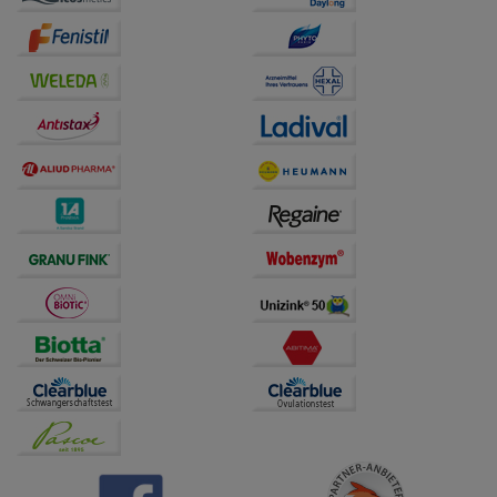
auf unserer Website aber auch die Werbung auf
Drittseiten möglichst relevant für Sie zu gestalten.
Bitte beachten Sie, dass Daten hierfür teilweise an
Dritte wie z.B. Google oder soziale Medien
übertragen werden.