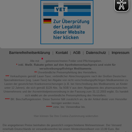
Barrierefreiheitserklärung
Kontakt
AGB
Datenschutz
Impressum
Alle mit
gekennzeichneten Felder sind Pflichtangaben.
*
inkl. MwSt. Rabatte gelten auf den Apothekenverkaufspreis und nicht für
verschreibungspflichtige Medikamente.
**
Unverbindliche Preisempfehlung des Herstellers.
***
Verkaufspreis gemäß Lauer-Taxe; verbindlicher Abrechnungspreis nach der Großen Deutschen
Spezialitätentaxe (sog. Lauer-Taxe) bei Abgabe von nicht verschreibungspflichtigen Medikamenten zu
Lasten der gesetzlichen Krankenversicherungen (z.B. bei Verschreibung des Medikaments an Kinder
unter 12 Jahren), die sich gemäß §129 Abs. 5a SGB V aus dem Abgabepreis des pharmazeutischen
Unternehmens und der Arzneimittelpreisverordnung in der Fassung zum 31.12.2003 ergibt. Es handelt
sich
nicht
um die unverbindliche Preisempfehlung des Herstellers.
****
BK: Beschaffungskosten. Diese Summe fällt zusätzlich an, da der Artikel direkt vom Hersteller
bezogen werden muss.
*****
verw. bis: Verwendbar bis.
Hier können Sie Ihre Cookie-Zustimmung widerrufen
Die angegebenen Preise beinhalten die gesetzlich vorgeschriebene Mehrwertsteuer. Der Versand
innerhalb Deutschlands ist versandkostenfrei bei einem Mindestbestellwert von 13,99 Euro. Bei