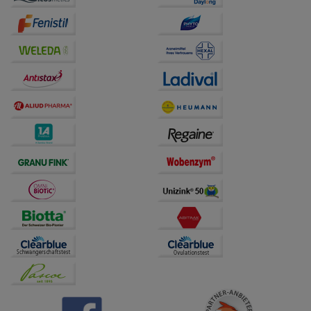
auf unserer Website aber auch die Werbung auf
Drittseiten möglichst relevant für Sie zu gestalten.
Bitte beachten Sie, dass Daten hierfür teilweise an
Dritte wie z.B. Google oder soziale Medien
übertragen werden.