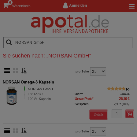
0
Anmelden
Warenkorb
Sie suchen nach:
„
NORSAN GmbH
“
pro Seite
NORSAN Omega-3 Kapseln
NORSAN GmbH
2
13512730
UVP
**
29,00 €
Unser Preis
*
26,10 €
120
St
Kapseln
Sie sparen
2,90 €
(
10%
)
Details
pro Seite