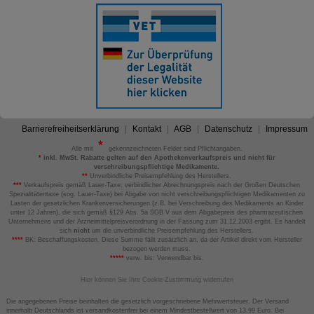
Barrierefreiheitserklärung
Kontakt
AGB
Datenschutz
Impressum
Alle mit
gekennzeichneten Felder sind Pflichtangaben.
*
inkl. MwSt. Rabatte gelten auf den Apothekenverkaufspreis und nicht für
verschreibungspflichtige Medikamente.
**
Unverbindliche Preisempfehlung des Herstellers.
***
Verkaufspreis gemäß Lauer-Taxe; verbindlicher Abrechnungspreis nach der Großen Deutschen
Spezialitätentaxe (sog. Lauer-Taxe) bei Abgabe von nicht verschreibungspflichtigen Medikamenten zu
Lasten der gesetzlichen Krankenversicherungen (z.B. bei Verschreibung des Medikaments an Kinder
unter 12 Jahren), die sich gemäß §129 Abs. 5a SGB V aus dem Abgabepreis des pharmazeutischen
Unternehmens und der Arzneimittelpreisverordnung in der Fassung zum 31.12.2003 ergibt. Es handelt
sich
nicht
um die unverbindliche Preisempfehlung des Herstellers.
****
BK: Beschaffungskosten. Diese Summe fällt zusätzlich an, da der Artikel direkt vom Hersteller
bezogen werden muss.
*****
verw. bis: Verwendbar bis.
Hier können Sie Ihre Cookie-Zustimmung widerrufen
Die angegebenen Preise beinhalten die gesetzlich vorgeschriebene Mehrwertsteuer. Der Versand
innerhalb Deutschlands ist versandkostenfrei bei einem Mindestbestellwert von 13,99 Euro. Bei