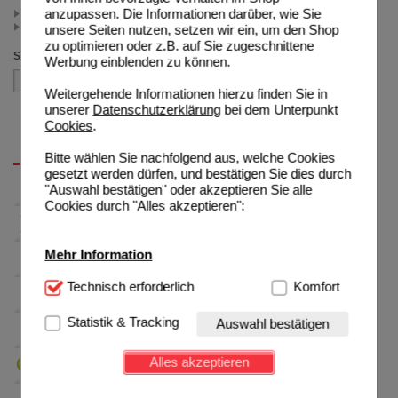
anzupassen. Die Informationen darüber, wie Sie
< 25.00 (2)
>= 25.00 (1)
unsere Seiten nutzen, setzen wir ein, um den Shop
zu optimieren oder z.B. auf Sie zugeschnittene
Sortieren nach
Werbung einblenden zu können.
Weitergehende Informationen hierzu finden Sie in
unserer
Datenschutzerklärung
bei dem Unterpunkt
Cookies
.
Bitte wählen Sie nachfolgend aus, welche Cookies
gesetzt werden dürfen, und bestätigen Sie dies durch
"Auswahl bestätigen" oder akzeptieren Sie alle
Cookies durch "Alles akzeptieren":
Mehr Information
Technisch Notwendig:
Technisch erforderlich
Hierbei handelt es sich um
Komfort
Cookies, die für die Grundfunktionen unserer
Website notwendig sind (z.B. Navigation, Warenkorb,
Statistik & Tracking
Auswahl bestätigen
Kundenkonto), weshalb auf diese nicht verzichtet
werden kann.
Alles akzeptieren
Komfort:
Diese Cookies werden genutzt um das