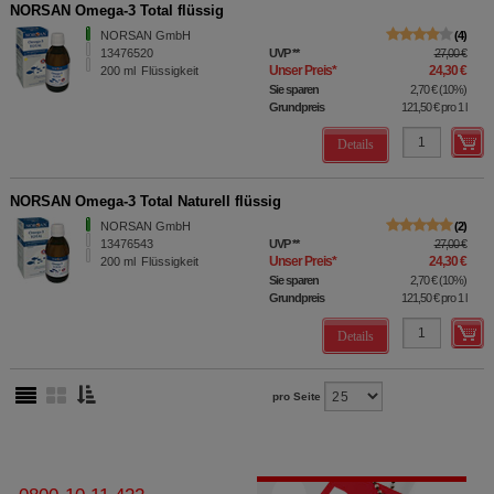
NORSAN Omega-3 Total flüssig
NORSAN GmbH
4
13476520
UVP
**
27,00 €
Unser Preis
*
24,30 €
200
ml
Flüssigkeit
Sie sparen
2,70 €
(
10%
)
Grundpreis
121,50 €
pro 1 l
Details
NORSAN Omega-3 Total Naturell flüssig
NORSAN GmbH
2
13476543
UVP
**
27,00 €
Unser Preis
*
24,30 €
200
ml
Flüssigkeit
Sie sparen
2,70 €
(
10%
)
Grundpreis
121,50 €
pro 1 l
Details
pro Seite