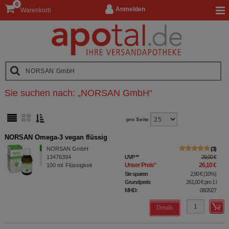
0
Anmelden
Warenkorb
Sie suchen nach:
„
NORSAN GmbH
“
pro Seite
NORSAN Omega-3 vegan flüssig
NORSAN GmbH
3
13476394
UVP
**
29,00 €
Unser Preis
*
26,10 €
100
ml
Flüssigkeit
Sie sparen
2,90 €
(
10%
)
Grundpreis
261,00 €
pro 1 l
MHD:
08/2027
Details