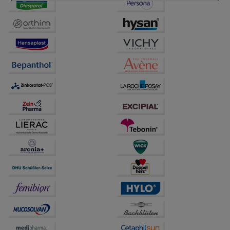
Einkaufserlebnis noch ansprechender zu gestalten,
beispielsweise für die Wiedererkennung des
Besuchers oder unsere Seite an bevorzugte
Verhaltensweisen (z.B. Spracheinstellung)
anzupassen. Komfort-Cookies ermöglichen es uns
auch auf Ihre Bedürfnisse zugeschrittene Inhalte
anzuzeigen und unser Partnerprogramm zu
betreiben.
Statistik & Tracking:
Hierüber lassen sich
Informationen über die Art und Weise der Nutzung
unserer Website sammeln, mit deren Hilfe wir unsere
Website weiter für Sie optimieren können, den Inhalt
auf unserer Website aber auch die Werbung auf
Drittseiten möglichst relevant für Sie zu gestalten.
Bitte beachten Sie, dass Daten hierfür teilweise an
Dritte wie z.B. Google oder soziale Medien
übertragen werden.