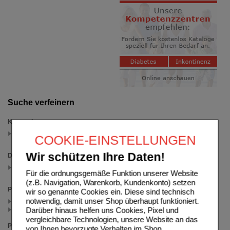
Suche verfeinern
Kategorien
Gehirn & Konzentration
COOKIE-EINSTELLUNGEN
(auswahl entfernen)
Wir schützen Ihre Daten!
Darreichungsform
Flüssigkeit
Für die ordnungsgemäße Funktion unserer Website
(auswahl entfernen)
(z.B. Navigation, Warenkorb, Kundenkonto) setzen
Packungsgröße
wir so genannte Cookies ein. Diese sind technisch
notwendig, damit unser Shop überhaupt funktioniert.
200 ml (2)
Darüber hinaus helfen uns Cookies, Pixel und
100 ml (1)
vergleichbare Technologien, unsere Website an das
Preis
von Ihnen bevorzugte Verhalten im Shop