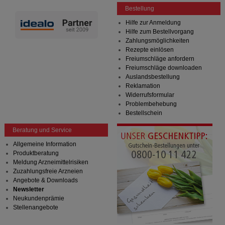
Bestellung
Hilfe zur Anmeldung
Hilfe zum Bestellvorgang
Zahlungsmöglichkeiten
Rezepte einlösen
Freiumschläge anfordern
Freiumschläge downloaden
Auslandsbestellung
Reklamation
Widerrufsformular
Problembehebung
Bestellschein
Beratung und Service
Allgemeine Information
Produktberatung
Meldung Arzneimittelrisiken
Zuzahlungsfreie Arzneien
Angebote & Downloads
Newsletter
Neukundenprämie
Stellenangebote