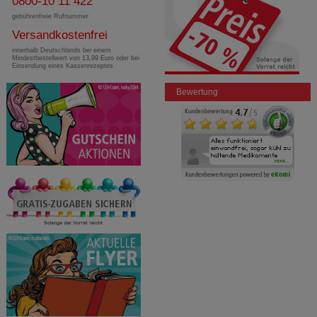
0800-10 11 422
gebührenfreie Rufnummer
Versandkostenfrei
innerhalb Deutschlands bei einem
Mindestbestellwert von 13,99 Euro oder bei
Einsendung eines Kassenrezeptes
Bewertung