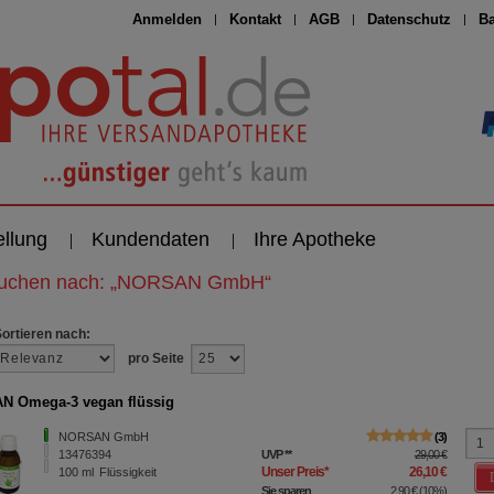
Anmelden
Kontakt
AGB
Datenschutz
Ba
ellung
Kundendaten
Ihre Apotheke
suchen nach:
„
NORSAN GmbH
“
Sortieren nach:
pro Seite
N Omega-3 vegan flüssig
NORSAN GmbH
3
13476394
UVP
**
29,00 €
Unser Preis
*
26,10 €
100
ml
Flüssigkeit
Sie sparen
2,90 €
(
10%
)