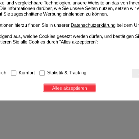
ixel und vergleichbare Technologien, unsere Website an das von Ihne
ie Informationen darüber, wie Sie unsere Seiten nutzen, setzen wir 
auf Sie zugeschnittene Werbung einblenden zu können.
ionen hierzu finden Sie in unserer
Datenschutzerklärung
bei dem Un
folgend aus, welche Cookies gesetzt werden dürfen, und bestätigen S
tieren Sie alle Cookies durch "Alles akzeptieren":
g:
Hierbei handelt es sich um Cookies, die für die Grundfunktionen u
lich
Komfort
Statistik & Tracking
avigation, Warenkorb, Kundenkonto), weshalb auf diese nicht verzich
s werden genutzt um das Einkaufserlebnis noch ansprechender zu g
Alles akzeptieren
e Wiedererkennung des Besuchers oder unsere Seite an bevorzugte Ve
zupassen. Komfort-Cookies ermöglichen es uns auch auf Ihre Bedürf
d unser Partnerprogramm zu betreiben.
ierüber lassen sich Informationen über die Art und Weise der Nutzu
fe wir unsere Website weiter für Sie optimieren können, den Inhalt a
ittseiten möglichst relevant für Sie zu gestalten. Bitte beachten Sie
e z.B. Google oder soziale Medien übertragen werden.