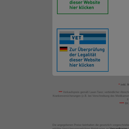
*
inkl. 
***
Verkaufspreis gemäß Lauer-Taxe; verbindlicher Abrech
Krankenversicherungen (z.B. bei Verschreibung des Medikamen
F
****
BK:
Die angegebenen Preise beinhalten die gesetzlich vorgeschrieb
erhöhte Versicherungsgebühren Mehrkosten an
Versandkosten
B