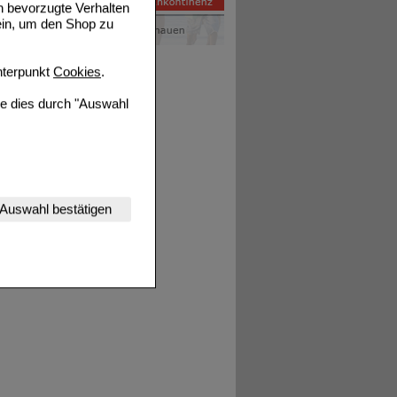
n bevorzugte Verhalten
ein, um den Shop zu
terpunkt
Cookies
.
ie dies durch "Auswahl
nserer Website
Auswahl bestätigen
tet werden kann.
estalten,
rhaltensweisen (z.B.
nisse zugeschrittene
ng unserer Website
uf unserer Website aber
, dass Daten hierfür