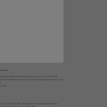
kamente.
bungspflichtigen Medikamenten zu Lasten der gesetzlichen
chen Unternehmens und der Arzneimittelpreisverordnung in der
s.
en muss.
t von 13,99 Euro. Bei Sendungen ins Ausland fallen durch
te Beschaffungskosten an (siehe BK).