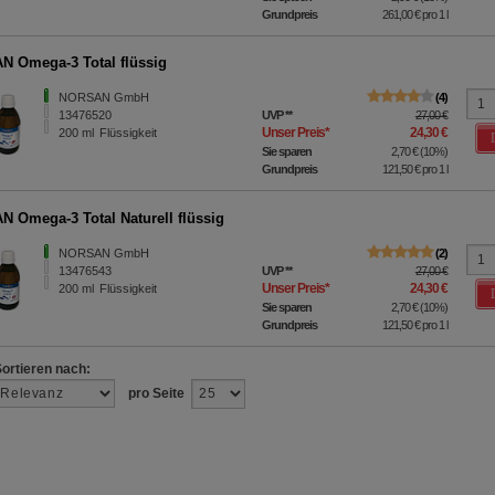
Grundpreis
261,00 €
pro 1 l
 Omega-3 Total flüssig
NORSAN GmbH
4
13476520
UVP
**
27,00 €
Unser Preis
*
24,30 €
200
ml
Flüssigkeit
Sie sparen
2,70 €
(
10%
)
Grundpreis
121,50 €
pro 1 l
 Omega-3 Total Naturell flüssig
NORSAN GmbH
2
13476543
UVP
**
27,00 €
Unser Preis
*
24,30 €
200
ml
Flüssigkeit
Sie sparen
2,70 €
(
10%
)
Grundpreis
121,50 €
pro 1 l
Sortieren nach:
pro Seite