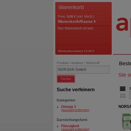
Warenkorb
Preis:
0,00 €
(inkl. MwSt.)
Warenkorb/Kasse
Der Warenkorb ist leer
Mindestbestellwert 13,99 €
Best
Produkt / Anbieter / Wirkstoff
Sie 
Suchen
Suche verfeinern
Kategorien
NORSA
Omega 3
(auswahl entfernen)
Darreichungsform
Flüssigkeit
(auswahl entfernen)