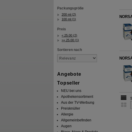
Packungsgröße
200 ml (2)
NORSAN
100 ml (1)
Preis
< 25.00 (2)
>= 25.00 (1)
Sortieren nach
NORSAN
Angebote
Topseller
NEU bei uns
Apothekensortiment
Aus der TV-Werbung
Preisknüller
Allergie
Allgemeinbefinden
Augen