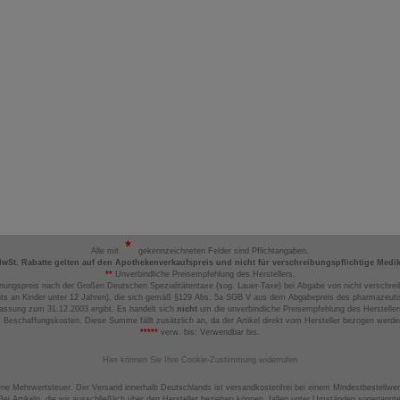
Alle mit
gekennzeichneten Felder sind Pflichtangaben.
MwSt. Rabatte gelten auf den Apothekenverkaufspreis und nicht für verschreibungspflichtige Medi
**
Unverbindliche Preisempfehlung des Herstellers.
nungspreis nach der Großen Deutschen Spezialitätentaxe (sog. Lauer-Taxe) bei Abgabe von nicht verschrei
ts an Kinder unter 12 Jahren), die sich gemäß §129 Abs. 5a SGB V aus dem Abgabepreis des pharmazeutis
assung zum 31.12.2003 ergibt. Es handelt sich
nicht
um die unverbindliche Preisempfehlung des Hersteller
 Beschaffungskosten. Diese Summe fällt zusätzlich an, da der Artikel direkt vom Hersteller bezogen werd
*****
verw. bis: Verwendbar bis.
Hier können Sie Ihre Cookie-Zustimmung widerrufen
ene Mehrwertsteuer. Der Versand innerhalb Deutschlands ist versandkostenfrei bei einem Mindestbestellwer
ei Artikeln, die wir ausschließlich über den Hersteller beziehen können, fallen unter Umständen sogenann