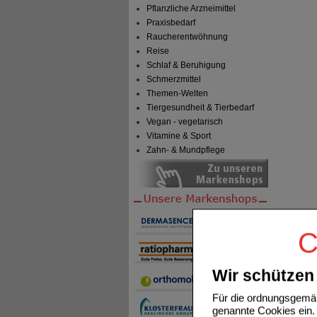
Pflanzliche Arzneimittel
Praxisbedarf
Raucherentwöhnung
Reise
Schlaf & Beruhigung
Schmerzmittel
Themen-Welten
Tiergesundheit & Tierbedarf
Vegan - vegetarisch
Vitamine & Sport
Zahn- & Mundpflege
C
Wir schützen 
Für die ordnungsgemäß
genannte Cookies ein. 