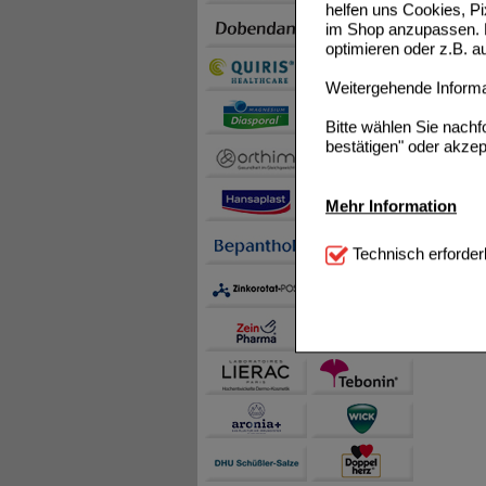
helfen uns Cookies, P
im Shop anzupassen. D
optimieren oder z.B. 
Weitergehende Informat
Bitte wählen Sie nach
bestätigen" oder akzep
Mehr Information
Technisch Notwendi
Technisch erforder
notwendig sind (z.B. N
Komfort:
Diese Cookie
beispielsweise für di
Spracheinstellung) an
Inhalte anzuzeigen un
Statistik & Tracking:
H
sammeln, mit deren Hil
auch die Werbung auf Dr
teilweise an Dritte wi