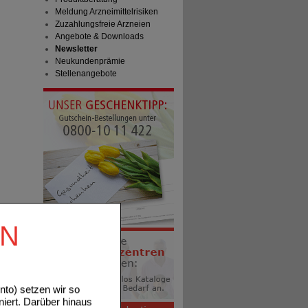
Meldung Arzneimittelrisiken
Zuzahlungsfreie Arzneien
Angebote & Downloads
Newsletter
Neukundenprämie
Stellenangebote
EN
to) setzen wir so
niert. Darüber hinaus