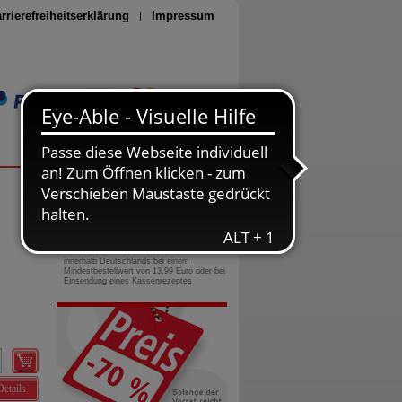
rrierefreiheitserklärung
Impressum
Seite drucken
0800-10 11 422
gebührenfreie Rufnummer
Versandkostenfrei
innerhalb Deutschlands bei einem
Mindestbestellwert von 13,99 Euro oder bei
Einsendung eines Kassenrezeptes
Details