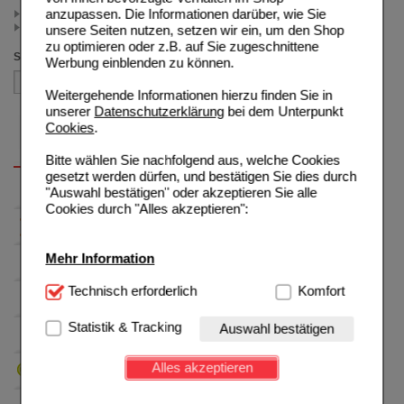
anzupassen. Die Informationen darüber, wie Sie
< 25.00 (2)
>= 25.00 (1)
unsere Seiten nutzen, setzen wir ein, um den Shop
zu optimieren oder z.B. auf Sie zugeschnittene
Sortieren nach
Werbung einblenden zu können.
Weitergehende Informationen hierzu finden Sie in
unserer
Datenschutzerklärung
bei dem Unterpunkt
Cookies
.
Bitte wählen Sie nachfolgend aus, welche Cookies
gesetzt werden dürfen, und bestätigen Sie dies durch
"Auswahl bestätigen" oder akzeptieren Sie alle
Cookies durch "Alles akzeptieren":
Mehr Information
Technisch Notwendig:
Technisch erforderlich
Hierbei handelt es sich um
Komfort
Cookies, die für die Grundfunktionen unserer
Website notwendig sind (z.B. Navigation, Warenkorb,
Statistik & Tracking
Auswahl bestätigen
Kundenkonto), weshalb auf diese nicht verzichtet
werden kann.
Alles akzeptieren
Komfort:
Diese Cookies werden genutzt um das