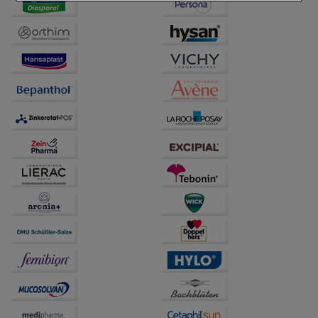
Einkaufserlebnis noch ansprechender zu gestalten,
beispielsweise für die Wiedererkennung des
Besuchers oder unsere Seite an bevorzugte
Verhaltensweisen (z.B. Spracheinstellung)
anzupassen. Komfort-Cookies ermöglichen es uns
auch auf Ihre Bedürfnisse zugeschrittene Inhalte
anzuzeigen und unser Partnerprogramm zu
betreiben.
Statistik & Tracking:
Hierüber lassen sich
Informationen über die Art und Weise der Nutzung
unserer Website sammeln, mit deren Hilfe wir unsere
Website weiter für Sie optimieren können, den Inhalt
auf unserer Website aber auch die Werbung auf
Drittseiten möglichst relevant für Sie zu gestalten.
Bitte beachten Sie, dass Daten hierfür teilweise an
Dritte wie z.B. Google oder soziale Medien
übertragen werden.