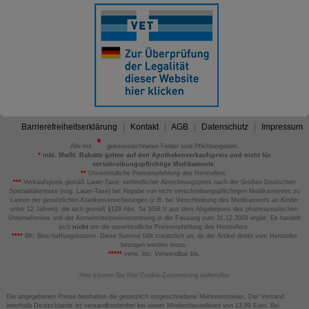
Barrierefreiheitserklärung
Kontakt
AGB
Datenschutz
Impressum
Alle mit
gekennzeichneten Felder sind Pflichtangaben.
*
inkl. MwSt. Rabatte gelten auf den Apothekenverkaufspreis und nicht für
verschreibungspflichtige Medikamente.
**
Unverbindliche Preisempfehlung des Herstellers.
***
Verkaufspreis gemäß Lauer-Taxe; verbindlicher Abrechnungspreis nach der Großen Deutschen
Spezialitätentaxe (sog. Lauer-Taxe) bei Abgabe von nicht verschreibungspflichtigen Medikamenten zu
Lasten der gesetzlichen Krankenversicherungen (z.B. bei Verschreibung des Medikaments an Kinder
unter 12 Jahren), die sich gemäß §129 Abs. 5a SGB V aus dem Abgabepreis des pharmazeutischen
Unternehmens und der Arzneimittelpreisverordnung in der Fassung zum 31.12.2003 ergibt. Es handelt
sich
nicht
um die unverbindliche Preisempfehlung des Herstellers.
****
BK: Beschaffungskosten. Diese Summe fällt zusätzlich an, da der Artikel direkt vom Hersteller
bezogen werden muss.
*****
verw. bis: Verwendbar bis.
Hier können Sie Ihre Cookie-Zustimmung widerrufen
Die angegebenen Preise beinhalten die gesetzlich vorgeschriebene Mehrwertsteuer. Der Versand
innerhalb Deutschlands ist versandkostenfrei bei einem Mindestbestellwert von 13,99 Euro. Bei