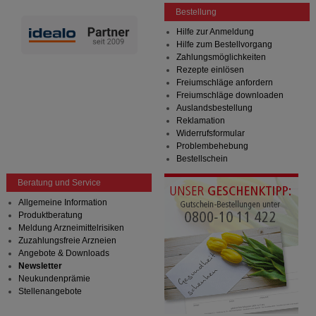
Bestellung
Hilfe zur Anmeldung
Hilfe zum Bestellvorgang
Zahlungsmöglichkeiten
Rezepte einlösen
Freiumschläge anfordern
Freiumschläge downloaden
Auslandsbestellung
Reklamation
Widerrufsformular
Problembehebung
Bestellschein
Beratung und Service
Allgemeine Information
Produktberatung
Meldung Arzneimittelrisiken
Zuzahlungsfreie Arzneien
Angebote & Downloads
Newsletter
Neukundenprämie
Stellenangebote