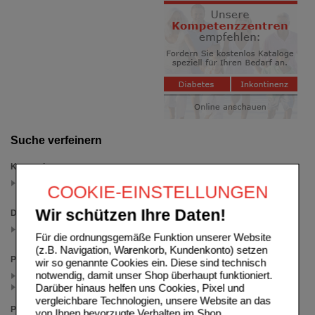
Suche verfeinern
Kategorien
Omega 3
COOKIE-EINSTELLUNGEN
(auswahl entfernen)
Wir schützen Ihre Daten!
Darreichungsform
Flüssigkeit
Für die ordnungsgemäße Funktion unserer Website
(auswahl entfernen)
(z.B. Navigation, Warenkorb, Kundenkonto) setzen
Packungsgröße
wir so genannte Cookies ein. Diese sind technisch
notwendig, damit unser Shop überhaupt funktioniert.
200 ml (2)
Darüber hinaus helfen uns Cookies, Pixel und
100 ml (1)
vergleichbare Technologien, unsere Website an das
Preis
von Ihnen bevorzugte Verhalten im Shop