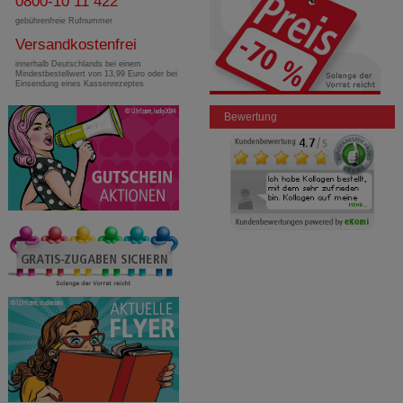
0800-10 11 422
gebührenfreie Rufnummer
Versandkostenfrei
innerhalb Deutschlands bei einem
Mindestbestellwert von 13,99 Euro oder bei
Einsendung eines Kassenrezeptes
Bewertung