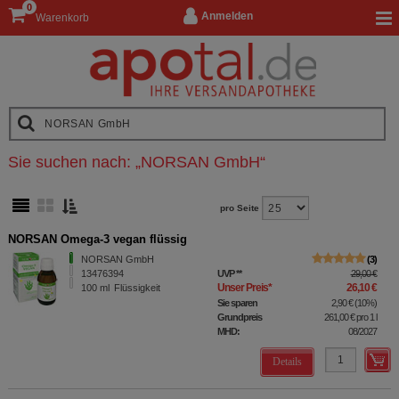
0
Anmelden
Warenkorb
Sie suchen nach:
„
NORSAN GmbH
“
pro Seite
NORSAN Omega-3 vegan flüssig
NORSAN GmbH
3
13476394
UVP
**
29,00 €
Unser Preis
*
26,10 €
100
ml
Flüssigkeit
Sie sparen
2,90 €
(
10%
)
Grundpreis
261,00 €
pro 1 l
MHD:
08/2027
Details