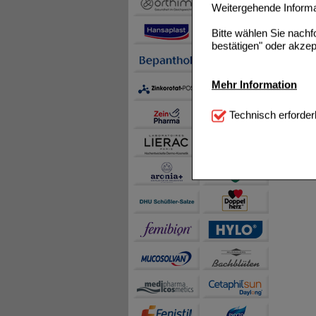
Weitergehende Informat
Bitte wählen Sie nach
bestätigen" oder akzep
Mehr Information
Technisch Notwendi
Technisch erforder
notwendig sind (z.B. N
Komfort:
Diese Cookie
beispielsweise für di
Spracheinstellung) an
Inhalte anzuzeigen un
Statistik & Tracking:
H
sammeln, mit deren Hil
auch die Werbung auf Dr
teilweise an Dritte wi