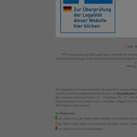
*
inkl. 
***
Verkaufspreis gemäß Lauer-Taxe; verbindlicher Abrech
Krankenversicherungen (z.B. bei Verschreibung des Medikamen
F
****
BK:
Die angegebenen Preise beinhalten die gesetzlich vorgeschrieb
erhöhte Versicherungsgebühren Mehrkosten an
Versandkosten
B
Bad Apotheke Henning Fichter e.K. - Frankfurter Str. 27 - 4921
Preisänderungen und Irrtümer sind vorbehalten. Abgabe nur in 
Alle Angaben ohne Gewähr.
Verfügbarkeit:
Der Artikel ist in der Regel sofort lieferbar, in Einzelfällen bis 
Der Artikel muss direkt vom Hersteller bezogen werden. Daher
Der Artikel ist derzeit nicht lieferbar.