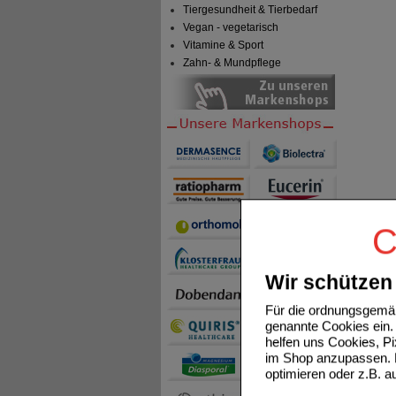
Tiergesundheit & Tierbedarf
Vegan - vegetarisch
Vitamine & Sport
Zahn- & Mundpflege
C
Wir schützen 
Für die ordnungsgemäß
genannte Cookies ein. 
helfen uns Cookies, P
im Shop anzupassen. D
optimieren oder z.B. 