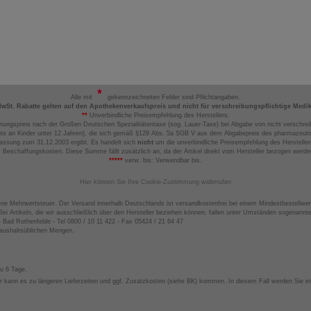
Alle mit
gekennzeichneten Felder sind Pflichtangaben.
MwSt. Rabatte gelten auf den Apothekenverkaufspreis und nicht für verschreibungspflichtige Medi
**
Unverbindliche Preisempfehlung des Herstellers.
nungspreis nach der Großen Deutschen Spezialitätentaxe (sog. Lauer-Taxe) bei Abgabe von nicht verschrei
ts an Kinder unter 12 Jahren), die sich gemäß §129 Abs. 5a SGB V aus dem Abgabepreis des pharmazeutis
assung zum 31.12.2003 ergibt. Es handelt sich
nicht
um die unverbindliche Preisempfehlung des Hersteller
 Beschaffungskosten. Diese Summe fällt zusätzlich an, da der Artikel direkt vom Hersteller bezogen werd
*****
verw. bis: Verwendbar bis.
Hier können Sie Ihre Cookie-Zustimmung widerrufen
ene Mehrwertsteuer. Der Versand innerhalb Deutschlands ist versandkostenfrei bei einem Mindestbestellwer
ei Artikeln, die wir ausschließlich über den Hersteller beziehen können, fallen unter Umständen sogenann
4 Bad Rothenfelde - Tel 0800 / 10 11 422 - Fax 05424 / 21 64 47
haushaltsüblichen Mengen.
zu 6 Tage.
 kann es zu längeren Lieferzeiten und ggf. Zusatzkosten (siehe BK) kommen. In diesem Fall werden Sie inf