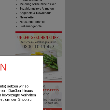
Meldung Arzneimittelrisiken
Zuzahlungsfreie Arzneien
Angebote & Downloads
Newsletter
Neukundenprämie
Stellenangebote
EN
to) setzen wir so
niert. Darüber hinaus
n bevorzugte Verhalten
ein, um den Shop zu