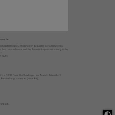
kamente.
bungspflichtigen Medikamenten zu Lasten der gesetzlichen
chen Unternehmens und der Arzneimittelpreisverordnung in der
s.
en muss.
t von 13,99 Euro. Bei Sendungen ins Ausland fallen durch
te Beschaffungskosten an (siehe BK).
ormiert.