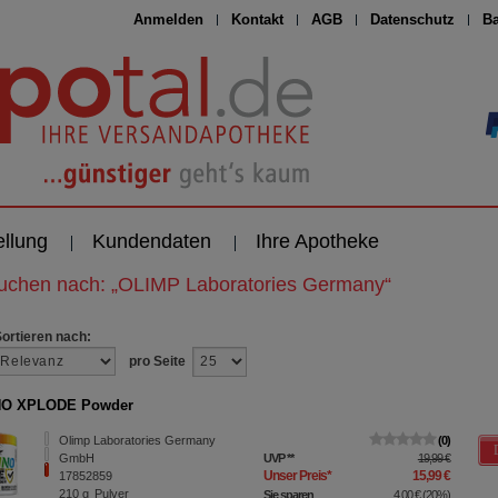
Anmelden
Kontakt
AGB
Datenschutz
Ba
ellung
Kundendaten
Ihre Apotheke
suchen nach:
„
OLIMP Laboratories Germany
“
Sortieren nach:
pro Seite
O XPLODE Powder
Olimp Laboratories Germany
0
GmbH
UVP
**
19,99 €
Unser Preis
*
15,99 €
17852859
210
g
Pulver
Sie sparen
4,00 €
(
20%
)