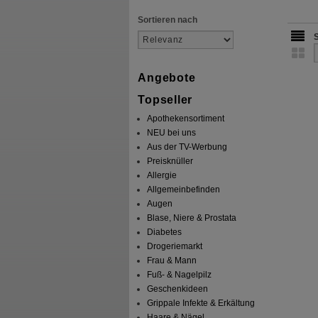
Sortieren nach
Angebote
Topseller
Apothekensortiment
NEU bei uns
Aus der TV-Werbung
Preisknüller
Allergie
Allgemeinbefinden
Augen
Blase, Niere & Prostata
Diabetes
Drogeriemarkt
Frau & Mann
Fuß- & Nagelpilz
Geschenkideen
Grippale Infekte & Erkältung
Haare & Nägel