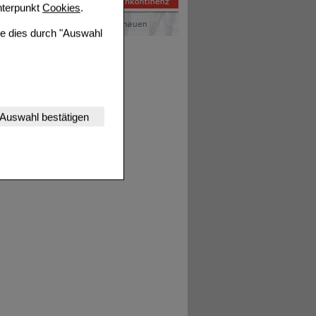
terpunkt
Cookies
.
ie dies durch "Auswahl
nserer Website
Auswahl bestätigen
tet werden kann.
estalten,
rhaltensweisen (z.B.
nisse zugeschrittene
ng unserer Website
uf unserer Website aber
, dass Daten hierfür