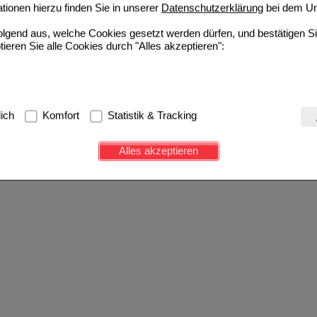
ionen hierzu finden Sie in unserer
Datenschutzerklärung
bei dem Un
folgend aus, welche Cookies gesetzt werden dürfen, und bestätigen S
tieren Sie alle Cookies durch "Alles akzeptieren":
g:
Hierbei handelt es sich um Cookies, die für die Grundfunktionen u
lich
Komfort
Statistik & Tracking
avigation, Warenkorb, Kundenkonto), weshalb auf diese nicht verzich
s werden genutzt um das Einkaufserlebnis noch ansprechender zu g
Alles akzeptieren
e Wiedererkennung des Besuchers oder unsere Seite an bevorzugte Ve
zupassen. Komfort-Cookies ermöglichen es uns auch auf Ihre Bedürf
d unser Partnerprogramm zu betreiben.
ierüber lassen sich Informationen über die Art und Weise der Nutzu
fe wir unsere Website weiter für Sie optimieren können, den Inhalt a
ittseiten möglichst relevant für Sie zu gestalten. Bitte beachten Sie
e z.B. Google oder soziale Medien übertragen werden.