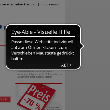
rrierefreiheitserklärung
Impressum
Seite drucken
0800-10 11 422
gebührenfreie Rufnummer
Versandkostenfrei
innerhalb Deutschlands bei einem
Mindestbestellwert von 13,99 Euro oder bei
Einsendung eines Kassenrezeptes
Details