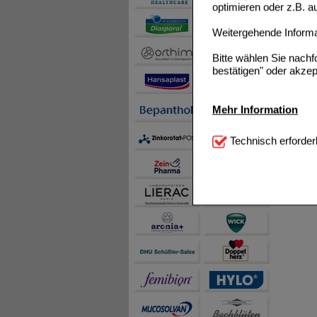
optimieren oder z.B. 
Weitergehende Informat
Bitte wählen Sie nach
bestätigen" oder akzep
Mehr Information
Technisch Notwendi
Technisch erforder
notwendig sind (z.B. N
Komfort:
Diese Cookie
beispielsweise für di
Spracheinstellung) an
Inhalte anzuzeigen un
Statistik & Tracking:
H
sammeln, mit deren Hil
auch die Werbung auf Dr
teilweise an Dritte wi