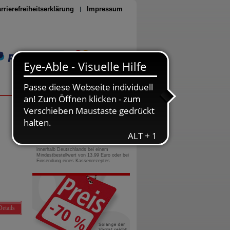
rrierefreiheitserklärung
Impressum
Seite drucken
0800-10 11 422
gebührenfreie Rufnummer
Versandkostenfrei
innerhalb Deutschlands bei einem
Mindestbestellwert von 13,99 Euro oder bei
Einsendung eines Kassenrezeptes
Details