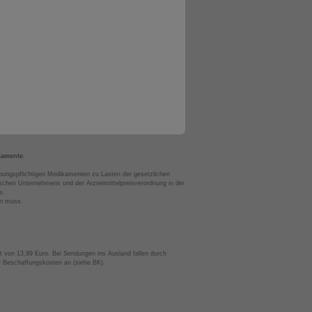
kamente.
bungspflichtigen Medikamenten zu Lasten der gesetzlichen
chen Unternehmens und der Arzneimittelpreisverordnung in der
s.
en muss.
t von 13,99 Euro. Bei Sendungen ins Ausland fallen durch
te Beschaffungskosten an (siehe BK).