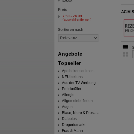
Preis
ACIVIS
7.50 - 24.99
(auswahl entfernen)
Sortieren nach
Angebote
Topseller
Apothekensortiment
NEU bei uns
Aus der TV-Werbung
Preisknüller
Allergie
Allgemeinbefinden
Augen
Blase, Niere & Prostata
Diabetes
Drogeriemarkt
Frau & Mann