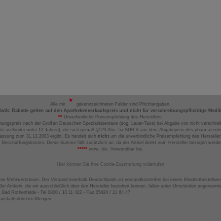
Alle mit
gekennzeichneten Felder sind Pflichtangaben.
MwSt. Rabatte gelten auf den Apothekenverkaufspreis und nicht für verschreibungspflichtige Medi
**
Unverbindliche Preisempfehlung des Herstellers.
nungspreis nach der Großen Deutschen Spezialitätentaxe (sog. Lauer-Taxe) bei Abgabe von nicht verschrei
ts an Kinder unter 12 Jahren), die sich gemäß §129 Abs. 5a SGB V aus dem Abgabepreis des pharmazeutis
assung zum 31.12.2003 ergibt. Es handelt sich
nicht
um die unverbindliche Preisempfehlung des Hersteller
 Beschaffungskosten. Diese Summe fällt zusätzlich an, da der Artikel direkt vom Hersteller bezogen werd
*****
verw. bis: Verwendbar bis.
Hier können Sie Ihre Cookie-Zustimmung widerrufen
ene Mehrwertsteuer. Der Versand innerhalb Deutschlands ist versandkostenfrei bei einem Mindestbestellwer
ei Artikeln, die wir ausschließlich über den Hersteller beziehen können, fallen unter Umständen sogenann
4 Bad Rothenfelde - Tel 0800 / 10 11 422 - Fax 05424 / 21 64 47
haushaltsüblichen Mengen.