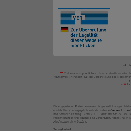
*
inkl. 
***
Verkaufspreis gemäß Lauer-Taxe; verbindlicher Abrech
Krankenversicherungen (z.B. bei Verschreibung des Medikamen
F
****
BK:
Die angegebenen Preise beinhalten die gesetzlich vorgeschrieb
erhöhte Versicherungsgebühren Mehrkosten an
Versandkosten
B
Bad Apotheke Henning Fichter e.K. - Frankfurter Str. 27 - 4921
Preisänderungen und Irrtümer sind vorbehalten. Abgabe nur in 
Alle Angaben ohne Gewähr.
Verfügbarkeit: