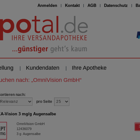
Anmelden
Kontakt
AGB
Datenschutz
Ba
ellung
Kundendaten
Ihre Apotheke
suchen nach:
„
OmniVision GmbH
“
Sortieren nach:
pro Seite
-Vision 3 mg/g Augensalbe
OmniVision GmbH
12436079
3
g
Augensalbe