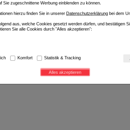
auf Sie zugeschnittene Werbung einblenden zu können.
ionen hierzu finden Sie in unserer
Datenschutzerklärung
bei dem Un
folgend aus, welche Cookies gesetzt werden dürfen, und bestätigen S
tieren Sie alle Cookies durch "Alles akzeptieren":
g:
Hierbei handelt es sich um Cookies, die für die Grundfunktionen u
lich
Komfort
Statistik & Tracking
avigation, Warenkorb, Kundenkonto), weshalb auf diese nicht verzich
s werden genutzt um das Einkaufserlebnis noch ansprechender zu g
Alles akzeptieren
e Wiedererkennung des Besuchers oder unsere Seite an bevorzugte Ve
zupassen. Komfort-Cookies ermöglichen es uns auch auf Ihre Bedürf
d unser Partnerprogramm zu betreiben.
ierüber lassen sich Informationen über die Art und Weise der Nutzu
fe wir unsere Website weiter für Sie optimieren können, den Inhalt a
ittseiten möglichst relevant für Sie zu gestalten. Bitte beachten Sie
e z.B. Google oder soziale Medien übertragen werden.