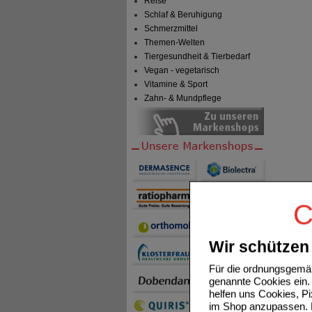
Reise
Schlaf & Beruhigung
Schmerzmittel
Themen-Welten
Tiergesundheit & Tierbedarf
Vegan - vegetarisch
Vitamine & Sport
Zahn- & Mundpflege
C
Wir schützen 
Für die ordnungsgemäß
genannte Cookies ein. 
helfen uns Cookies, P
im Shop anzupassen. D