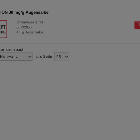
ION 30 mg/g Augensalbe
OmniVision GmbH
06732856
4.5
g
Augensalbe
Sortieren nach:
pro Seite