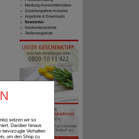
Meldung Arzneimittelrisiken
Zuzahlungsfreie Arzneien
Angebote & Downloads
Newsletter
Neukundenprämie
Stellenangebote
EN
to) setzen wir so
niert. Darüber hinaus
n bevorzugte Verhalten
ein, um den Shop zu