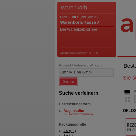
Warenkorb
Preis:
0,00 €
(inkl. MwSt.)
Warenkorb/Kasse
Der Warenkorb ist leer
Mindestbestellwert 13,99 €
Best
Produkt / Anbieter / Wirkstoff
Sie 
Suchen
Suche verfeinern
Darreichungsform
OFLOXA
Augensalbe
(auswahl entfernen)
Packungsgröße
4.5 g (1)
3 g (1)