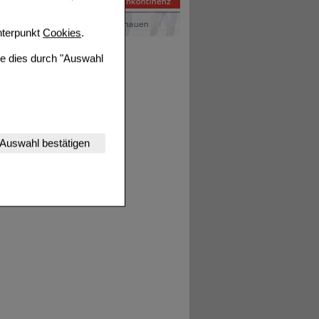
terpunkt
Cookies
.
ie dies durch "Auswahl
nserer Website
Auswahl bestätigen
tet werden kann.
estalten,
rhaltensweisen (z.B.
nisse zugeschrittene
ng unserer Website
uf unserer Website aber
, dass Daten hierfür