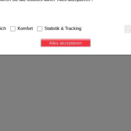
g:
Hierbei handelt es sich um Cookies, die für die Grundfunktionen u
lich
Komfort
Statistik & Tracking
avigation, Warenkorb, Kundenkonto), weshalb auf diese nicht verzich
s werden genutzt um das Einkaufserlebnis noch ansprechender zu g
Alles akzeptieren
e Wiedererkennung des Besuchers oder unsere Seite an bevorzugte Ve
zupassen. Komfort-Cookies ermöglichen es uns auch auf Ihre Bedürf
d unser Partnerprogramm zu betreiben.
ierüber lassen sich Informationen über die Art und Weise der Nutzu
fe wir unsere Website weiter für Sie optimieren können, den Inhalt a
ittseiten möglichst relevant für Sie zu gestalten. Bitte beachten Sie
e z.B. Google oder soziale Medien übertragen werden.