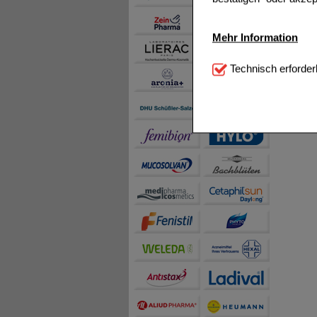
Mehr Information
Technisch Notwendi
Technisch erforder
notwendig sind (z.B. N
Komfort:
Diese Cookie
beispielsweise für di
Spracheinstellung) an
Inhalte anzuzeigen un
Statistik & Tracking:
H
sammeln, mit deren Hil
auch die Werbung auf Dr
teilweise an Dritte wi