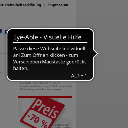
rrierefreiheitserklärung
Impressum
Seite drucken
0800-10 11 422
gebührenfreie Rufnummer
“
Versandkostenfrei
innerhalb Deutschlands bei einem
Mindestbestellwert von 13,99 Euro oder bei
Einsendung eines Kassenrezeptes