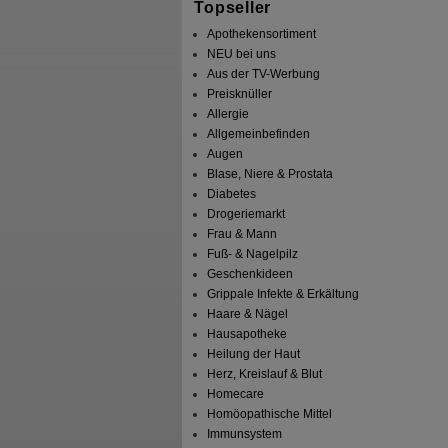
Topseller
Apothekensortiment
NEU bei uns
Aus der TV-Werbung
Preisknüller
Allergie
Allgemeinbefinden
Augen
Blase, Niere & Prostata
Diabetes
Drogeriemarkt
Frau & Mann
Fuß- & Nagelpilz
Geschenkideen
Grippale Infekte & Erkältung
Haare & Nägel
Hausapotheke
Heilung der Haut
Herz, Kreislauf & Blut
Homecare
Homöopathische Mittel
Immunsystem