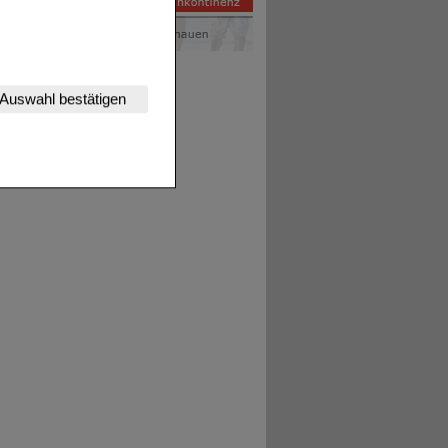
nserer Website
Auswahl bestätigen
tet werden kann.
estalten,
rhaltensweisen (z.B.
nisse zugeschrittene
ng unserer Website
uf unserer Website aber
, dass Daten hierfür