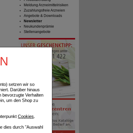
Meldung Arzneimittelrisiken
Zuzahlungsfreie Arzneien
Angebote & Downloads
Newsletter
Neukundenprämie
Stellenangebote
EN
to) setzen wir so
niert. Darüber hinaus
n bevorzugte Verhalten
ein, um den Shop zu
terpunkt
Cookies
.
ie dies durch "Auswahl