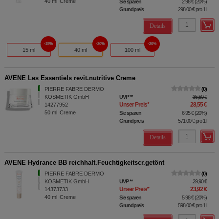
40
ml
Creme
Sie sparen
2,98 €
(
20%
)
Grundpreis
298,00 €
pro 1 l
Details
28%
20%
20%
15 ml
40 ml
100 ml
AVENE Les Essentiels revit.nutritive Creme
PIERRE FABRE DERMO
0
KOSMETIK GmbH
UVP
**
35,50 €
Unser Preis
*
28,55 €
14277952
50
ml
Creme
Sie sparen
6,95 €
(
20%
)
Grundpreis
571,00 €
pro 1 l
Details
AVENE Hydrance BB reichhalt.Feuchtigkeitscr.getönt
PIERRE FABRE DERMO
0
KOSMETIK GmbH
UVP
**
29,90 €
Unser Preis
*
23,92 €
14373733
40
ml
Creme
Sie sparen
5,98 €
(
20%
)
Grundpreis
598,00 €
pro 1 l