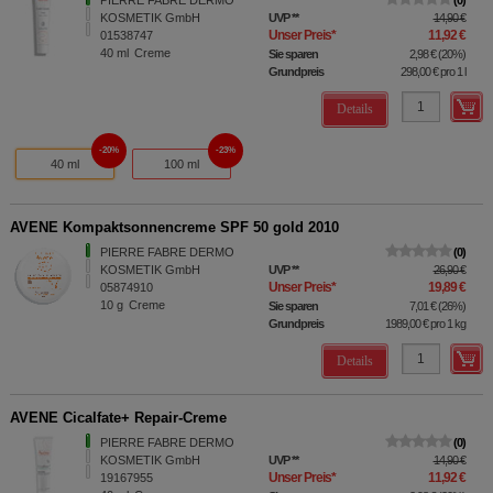
PIERRE FABRE DERMO
0
KOSMETIK GmbH
UVP
**
14,90 €
Unser Preis
*
11,92 €
01538747
40
ml
Creme
Sie sparen
2,98 €
(
20%
)
Grundpreis
298,00 €
pro 1 l
Details
20%
23%
40 ml
100 ml
AVENE Kompaktsonnencreme SPF 50 gold 2010
PIERRE FABRE DERMO
0
KOSMETIK GmbH
UVP
**
26,90 €
Unser Preis
*
19,89 €
05874910
10
g
Creme
Sie sparen
7,01 €
(
26%
)
Grundpreis
1989,00 €
pro 1 kg
Details
AVENE Cicalfate+ Repair-Creme
PIERRE FABRE DERMO
0
KOSMETIK GmbH
UVP
**
14,90 €
Unser Preis
*
11,92 €
19167955