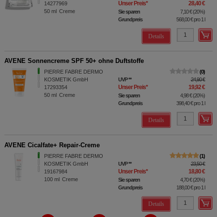
Unser Preis
*
28,40 €
14277969
50
ml
Creme
Sie sparen
7,10 €
(
20%
)
Grundpreis
568,00 €
pro 1 l
Details
AVENE Sonnencreme SPF 50+ ohne Duftstoffe
PIERRE FABRE DERMO
0
KOSMETIK GmbH
UVP
**
24,90 €
Unser Preis
*
19,92 €
17293354
50
ml
Creme
Sie sparen
4,98 €
(
20%
)
Grundpreis
398,40 €
pro 1 l
Details
AVENE Cicalfate+ Repair-Creme
PIERRE FABRE DERMO
1
KOSMETIK GmbH
UVP
**
23,50 €
Unser Preis
*
18,80 €
19167984
100
ml
Creme
Sie sparen
4,70 €
(
20%
)
Grundpreis
188,00 €
pro 1 l
Details