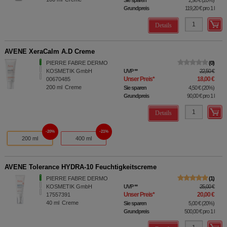
Grundpreis
119,20 €
pro 1 l
Details
AVENE XeraCalm A.D Creme
PIERRE FABRE DERMO
0
KOSMETIK GmbH
UVP
**
22,50 €
Unser Preis
*
18,00 €
00670485
200
ml
Creme
Sie sparen
4,50 €
(
20%
)
Grundpreis
90,00 €
pro 1 l
Details
20%
21%
200 ml
400 ml
AVENE Tolerance HYDRA-10 Feuchtigkeitscreme
PIERRE FABRE DERMO
1
KOSMETIK GmbH
UVP
**
25,00 €
Unser Preis
*
20,00 €
17557391
40
ml
Creme
Sie sparen
5,00 €
(
20%
)
Grundpreis
500,00 €
pro 1 l