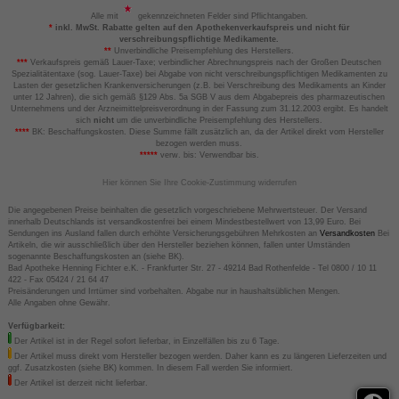
Alle mit
gekennzeichneten Felder sind Pflichtangaben.
*
inkl. MwSt. Rabatte gelten auf den Apothekenverkaufspreis und nicht für
verschreibungspflichtige Medikamente.
**
Unverbindliche Preisempfehlung des Herstellers.
***
Verkaufspreis gemäß Lauer-Taxe; verbindlicher Abrechnungspreis nach der Großen Deutschen
Spezialitätentaxe (sog. Lauer-Taxe) bei Abgabe von nicht verschreibungspflichtigen Medikamenten zu
Lasten der gesetzlichen Krankenversicherungen (z.B. bei Verschreibung des Medikaments an Kinder
unter 12 Jahren), die sich gemäß §129 Abs. 5a SGB V aus dem Abgabepreis des pharmazeutischen
Unternehmens und der Arzneimittelpreisverordnung in der Fassung zum 31.12.2003 ergibt. Es handelt
sich
nicht
um die unverbindliche Preisempfehlung des Herstellers.
****
BK: Beschaffungskosten. Diese Summe fällt zusätzlich an, da der Artikel direkt vom Hersteller
bezogen werden muss.
*****
verw. bis: Verwendbar bis.
Hier können Sie Ihre Cookie-Zustimmung widerrufen
Die angegebenen Preise beinhalten die gesetzlich vorgeschriebene Mehrwertsteuer. Der Versand
innerhalb Deutschlands ist versandkostenfrei bei einem Mindestbestellwert von 13,99 Euro. Bei
Sendungen ins Ausland fallen durch erhöhte Versicherungsgebühren Mehrkosten an
Versandkosten
Bei
Artikeln, die wir ausschließlich über den Hersteller beziehen können, fallen unter Umständen
sogenannte Beschaffungskosten an (siehe BK).
Bad Apotheke Henning Fichter e.K. - Frankfurter Str. 27 - 49214 Bad Rothenfelde - Tel 0800 / 10 11
422 - Fax 05424 / 21 64 47
Preisänderungen und Irrtümer sind vorbehalten. Abgabe nur in haushaltsüblichen Mengen.
Alle Angaben ohne Gewähr.
Verfügbarkeit:
Der Artikel ist in der Regel sofort lieferbar, in Einzelfällen bis zu 6 Tage.
Der Artikel muss direkt vom Hersteller bezogen werden. Daher kann es zu längeren Lieferzeiten und
ggf. Zusatzkosten (siehe BK) kommen. In diesem Fall werden Sie informiert.
Der Artikel ist derzeit nicht lieferbar.