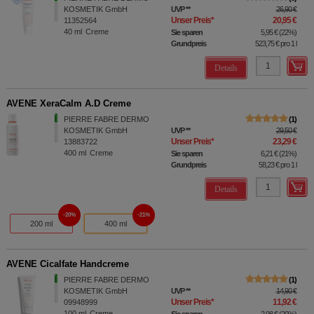
KOSMETIK GmbH
UVP
**
26,90 €
Unser Preis
*
20,95 €
11352564
40
ml
Creme
Sie sparen
5,95 €
(
22%
)
Grundpreis
523,75 €
pro 1 l
Details
AVENE XeraCalm A.D Creme
PIERRE FABRE DERMO
1
KOSMETIK GmbH
UVP
**
29,50 €
Unser Preis
*
23,29 €
13883722
400
ml
Creme
Sie sparen
6,21 €
(
21%
)
Grundpreis
58,23 €
pro 1 l
Details
20%
21%
200 ml
400 ml
AVENE Cicalfate Handcreme
PIERRE FABRE DERMO
1
KOSMETIK GmbH
UVP
**
14,90 €
Unser Preis
*
11,92 €
09948999
100
ml
Creme
Sie sparen
2,98 €
(
20%
)