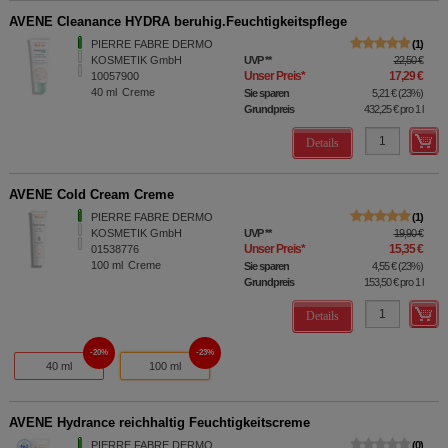
AVENE Cleanance HYDRA beruhig.Feuchtigkeitspflege
PIERRE FABRE DERMO
1
KOSMETIK GmbH
UVP
**
22,50 €
Unser Preis
*
17,29 €
10057900
40
ml
Creme
Sie sparen
5,21 €
(
23%
)
Grundpreis
432,25 €
pro 1 l
Details
AVENE Cold Cream Creme
PIERRE FABRE DERMO
1
KOSMETIK GmbH
UVP
**
19,90 €
Unser Preis
*
15,35 €
01538776
100
ml
Creme
Sie sparen
4,55 €
(
23%
)
Grundpreis
153,50 €
pro 1 l
Details
20%
23%
40 ml
100 ml
AVENE Hydrance reichhaltig Feuchtigkeitscreme
PIERRE FABRE DERMO
0