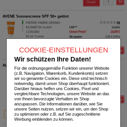
Details
AVENE Sonnencreme SPF 50+ getönt
PIERRE FABRE DERMO
0
KOSMETIK GmbH
UVP
**
24,90 €
Unser Preis
*
18,99 €
17293360
50
ml
Creme
Sie sparen
5,91 €
(
24%
)
Grundpreis
379,80 €
pro 1 l
COOKIE-EINSTELLUNGEN
Details
Wir schützen Ihre Daten!
AVENE Cicalfate+ Repair-Creme
Für die ordnungsgemäße Funktion unserer Website
PIERRE FABRE DERMO
0
(z.B. Navigation, Warenkorb, Kundenkonto) setzen
KOSMETIK GmbH
UVP
**
6,90 €
wir so genannte Cookies ein. Diese sind technisch
Unser Preis
*
4,99 €
19167949
notwendig, damit unser Shop überhaupt funktioniert.
15
ml
Creme
Sie sparen
1,91 €
(
28%
)
Darüber hinaus helfen uns Cookies, Pixel und
Grundpreis
332,67 €
pro 1 l
vergleichbare Technologien, unsere Website an das
von Ihnen bevorzugte Verhalten im Shop
Details
anzupassen. Die Informationen darüber, wie Sie
unsere Seiten nutzen, setzen wir ein, um den Shop
28%
20%
20%
zu optimieren oder z.B. auf Sie zugeschnittene
15 ml
40 ml
100 ml
Werbung einblenden zu können.