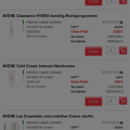
Details
AVENE Cleanance HYDRA beruhig.Reinigungscreme
PIERRE FABRE DERMO
0
KOSMETIK GmbH
UVP
**
19,50 €
Unser Preis
*
15,60 €
10057892
200
ml
Creme
Sie sparen
3,90 €
(
20%
)
Grundpreis
78,00 €
pro 1 l
Details
AVENE Cold Cream Intensiv-Handcreme
PIERRE FABRE DERMO
0
KOSMETIK GmbH
UVP
**
8,50 €
Unser Preis
*
6,80 €
11297121
50
ml
Creme
Sie sparen
1,70 €
(
20%
)
Grundpreis
136,00 €
pro 1 l
Details
AVENE Les Essentiels revit.nutritive Creme reichh.
PIERRE FABRE DERMO
0
KOSMETIK GmbH
UVP
**
35,50 €