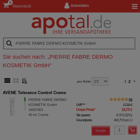
0
Anmelden
Warenkorb
Sie suchen nach:
„
PIERRE FABRE DERMO
KOSMETIK GmbH
“
1
2
pro Seite
AVENE Tolerance Control Creme
PIERRE FABRE DERMO
1
KOSMETIK GmbH
UVP
**
27,50 €
Unser Preis
*
18,75 €
16507801
40
ml
Creme
Sie sparen
8,75 €
(
32%
)
Grundpreis
468,75 €
pro 1 l
Details