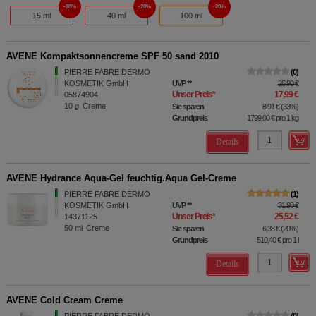
28%
20%
20%
15 ml
40 ml
100 ml
AVENE Kompaktsonnencreme SPF 50 sand 2010
PIERRE FABRE DERMO
0
KOSMETIK GmbH
UVP
**
26,90 €
Unser Preis
*
17,99 €
05874904
10
g
Creme
Sie sparen
8,91 €
(
33%
)
Grundpreis
1799,00 €
pro 1 kg
Details
AVENE Hydrance Aqua-Gel feuchtig.Aqua Gel-Creme
PIERRE FABRE DERMO
1
KOSMETIK GmbH
UVP
**
31,90 €
Unser Preis
*
25,52 €
14371125
50
ml
Creme
Sie sparen
6,38 €
(
20%
)
Grundpreis
510,40 €
pro 1 l
Details
AVENE Cold Cream Creme