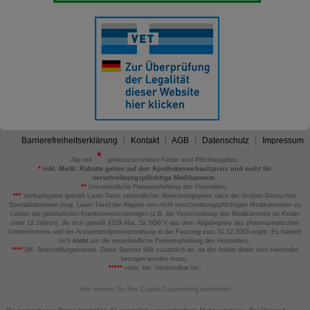
Barrierefreiheitserklärung
Kontakt
AGB
Datenschutz
Impressum
Alle mit
gekennzeichneten Felder sind Pflichtangaben.
*
inkl. MwSt. Rabatte gelten auf den Apothekenverkaufspreis und nicht für
verschreibungspflichtige Medikamente.
**
Unverbindliche Preisempfehlung des Herstellers.
***
Verkaufspreis gemäß Lauer-Taxe; verbindlicher Abrechnungspreis nach der Großen Deutschen
Spezialitätentaxe (sog. Lauer-Taxe) bei Abgabe von nicht verschreibungspflichtigen Medikamenten zu
Lasten der gesetzlichen Krankenversicherungen (z.B. bei Verschreibung des Medikaments an Kinder
unter 12 Jahren), die sich gemäß §129 Abs. 5a SGB V aus dem Abgabepreis des pharmazeutischen
Unternehmens und der Arzneimittelpreisverordnung in der Fassung zum 31.12.2003 ergibt. Es handelt
sich
nicht
um die unverbindliche Preisempfehlung des Herstellers.
****
BK: Beschaffungskosten. Diese Summe fällt zusätzlich an, da der Artikel direkt vom Hersteller
bezogen werden muss.
*****
verw. bis: Verwendbar bis.
Hier können Sie Ihre Cookie-Zustimmung widerrufen