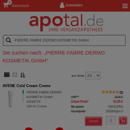
0
Anmelden
Warenkorb
Sie suchen nach:
„
PIERRE FABRE DERMO
KOSMETIK GmbH
“
pro Seite
AVENE Cold Cream Creme
PIERRE FABRE DERMO
1
KOSMETIK GmbH
UVP
**
19,90 €
Unser Preis
*
15,35 €
01538776
100
ml
Creme
Sie sparen
4,55 €
(
23%
)
Grundpreis
153,50 €
pro 1 l
Details