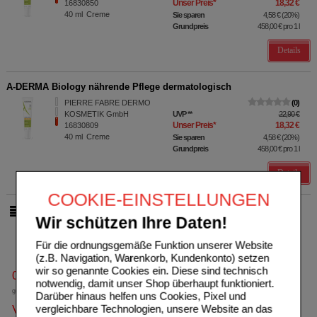
Unser Preis
*
18,32 €
16830850
40
ml
Creme
Sie sparen
4,58 €
(
20%
)
Grundpreis
458,00 €
pro 1 l
Details
A-DERMA Biology nährende Pflege dermatologisch
PIERRE FABRE DERMO
0
KOSMETIK GmbH
UVP
**
22,90 €
Unser Preis
*
18,32 €
16830809
40
ml
Creme
Sie sparen
4,58 €
(
20%
)
Grundpreis
458,00 €
pro 1 l
Details
COOKIE-EINSTELLUNGEN
pro Seite
Wir schützen Ihre Daten!
Für die ordnungsgemäße Funktion unserer Website
(z.B. Navigation, Warenkorb, Kundenkonto) setzen
wir so genannte Cookies ein. Diese sind technisch
0800-10 11 422
notwendig, damit unser Shop überhaupt funktioniert.
gebührenfreie Rufnummer
Darüber hinaus helfen uns Cookies, Pixel und
vergleichbare Technologien, unsere Website an das
Versandkostenfrei