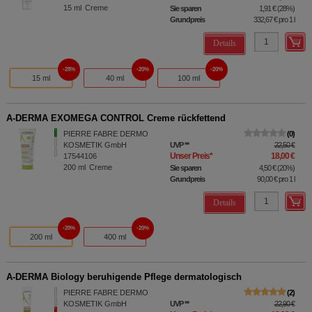
15
ml
Creme
Sie sparen
1,91 €
(
28%
)
Grundpreis
332,67 €
pro 1 l
Details
28%
20%
20%
15 ml
40 ml
100 ml
A-DERMA EXOMEGA CONTROL Creme rückfettend
PIERRE FABRE DERMO
0
KOSMETIK GmbH
UVP
**
22,50 €
Unser Preis
*
18,00 €
17544106
200
ml
Creme
Sie sparen
4,50 €
(
20%
)
Grundpreis
90,00 €
pro 1 l
Details
20%
20%
200 ml
400 ml
A-DERMA Biology beruhigende Pflege dermatologisch
PIERRE FABRE DERMO
2
KOSMETIK GmbH
UVP
**
22,90 €