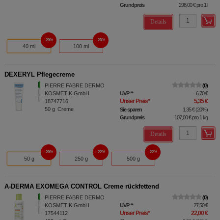
Grundpreis
298,00 €
pro 1 l
Details
20%
23%
40 ml
100 ml
DEXERYL Pflegecreme
PIERRE FABRE DERMO
0
KOSMETIK GmbH
UVP
**
6,70 €
Unser Preis
*
5,35 €
18747716
50
g
Creme
Sie sparen
1,35 €
(
20%
)
Grundpreis
107,00 €
pro 1 kg
Details
20%
22%
22%
50 g
250 g
500 g
A-DERMA EXOMEGA CONTROL Creme rückfettend
PIERRE FABRE DERMO
0
KOSMETIK GmbH
UVP
**
27,50 €
Unser Preis
*
22,00 €
17544112