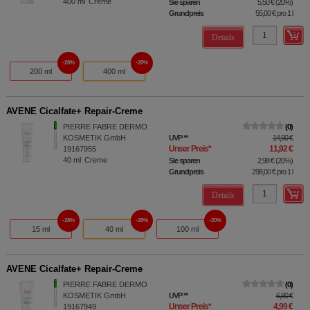
400
ml
Creme
Sie sparen
5,50 €
(
20%
)
Grundpreis
55,00 €
pro 1 l
Details
20%
20%
200 ml
400 ml
AVENE Cicalfate+ Repair-Creme
PIERRE FABRE DERMO
0
KOSMETIK GmbH
UVP
**
14,90 €
Unser Preis
*
11,92 €
19167955
40
ml
Creme
Sie sparen
2,98 €
(
20%
)
Grundpreis
298,00 €
pro 1 l
Details
28%
20%
20%
15 ml
40 ml
100 ml
AVENE Cicalfate+ Repair-Creme
PIERRE FABRE DERMO
0
KOSMETIK GmbH
UVP
**
6,90 €
Unser Preis
*
4,99 €
19167949