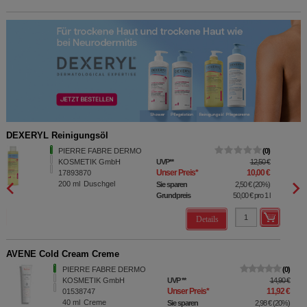
DEXERYL Reinigungsöl
DEXER
PIERRE FABRE DERMO
0
KOSMETIK GmbH
UVP
**
12,50 €
Unser Preis
*
10,00 €
17893870
200
ml
Duschgel
Sie sparen
2,50 €
(
20%
)
Grundpreis
50,00 €
pro 1 l
Details
AVENE Cold Cream Creme
PIERRE FABRE DERMO
0
KOSMETIK GmbH
UVP
**
14,90 €
Unser Preis
*
11,92 €
01538747
40
ml
Creme
Sie sparen
2,98 €
(
20%
)