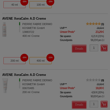
20%
23%
40 ml
100 ml
AVENE XeraCalm A.D Creme
PIERRE FABRE DERMO
1
KOSMETIK GmbH
UVP
**
29,50 €
Unser Preis
*
23,29 €
13883722
400
ml
Creme
Sie sparen
6,21 €
(
21%
)
Grundpreis
58,23 €
pro 1 l
Details
20%
21%
200 ml
400 ml
AVENE XeraCalm A.D Creme
PIERRE FABRE DERMO
0
KOSMETIK GmbH
UVP
**
22,50 €
Unser Preis
*
18,00 €
00670485
200
ml
Creme
Sie sparen
4,50 €
(
20%
)
Grundpreis
90,00 €
pro 1 l
Details