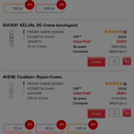
20%
21%
200 ml
400 ml
DUCRAY KELUAL DS Creme beruhigend
PIERRE FABRE DERMO
1
KOSMETIK GmbH
UVP
**
19,90 €
Unser Preis
*
15,92 €
18663072
40
ml
Creme
Sie sparen
3,98 €
(
20%
)
Grundpreis
398,00 €
pro 1 l
Details
AVENE Cicalfate+ Repair-Creme
PIERRE FABRE DERMO
1
KOSMETIK GmbH
UVP
**
23,50 €
Unser Preis
*
18,80 €
19167984
100
ml
Creme
Sie sparen
4,70 €
(
20%
)
Grundpreis
188,00 €
pro 1 l
Details
28%
20%
20%
15 ml
40 ml
100 ml