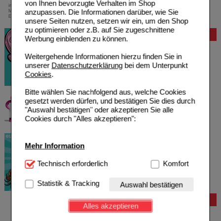
von Ihnen bevorzugte Verhalten im Shop
innerhalb Deutschlands bei einem
anzupassen. Die Informationen darüber, wie Sie
Mindestbestellwert von 13,99 Euro oder bei
Einsendung eines Kassenrezeptes
unsere Seiten nutzen, setzen wir ein, um den Shop
zu optimieren oder z.B. auf Sie zugeschnittene
Bewertung
Werbung einblenden zu können.
Weitergehende Informationen hierzu finden Sie in
unserer
Datenschutzerklärung
bei dem Unterpunkt
Cookies
.
Bitte wählen Sie nachfolgend aus, welche Cookies
gesetzt werden dürfen, und bestätigen Sie dies durch
"Auswahl bestätigen" oder akzeptieren Sie alle
Cookies durch "Alles akzeptieren":
Mehr Information
Technisch Notwendig:
Technisch erforderlich
Hierbei handelt es sich um
Komfort
Cookies, die für die Grundfunktionen unserer
Website notwendig sind (z.B. Navigation, Warenkorb,
Statistik & Tracking
Auswahl bestätigen
Kundenkonto), weshalb auf diese nicht verzichtet
werden kann.
Bestellung
Alles akzeptieren
Hilfe zur Anmeldung
Komfort:
Diese Cookies werden genutzt um das