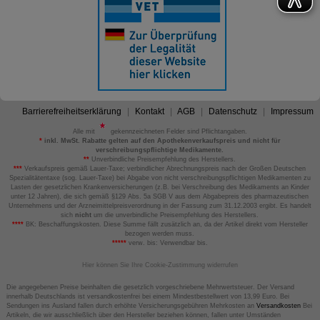
Barrierefreiheitserklärung
Kontakt
AGB
Datenschutz
Impressum
Alle mit
gekennzeichneten Felder sind Pflichtangaben.
*
inkl. MwSt. Rabatte gelten auf den Apothekenverkaufspreis und nicht für
verschreibungspflichtige Medikamente.
**
Unverbindliche Preisempfehlung des Herstellers.
***
Verkaufspreis gemäß Lauer-Taxe; verbindlicher Abrechnungspreis nach der Großen Deutschen
Spezialitätentaxe (sog. Lauer-Taxe) bei Abgabe von nicht verschreibungspflichtigen Medikamenten zu
Lasten der gesetzlichen Krankenversicherungen (z.B. bei Verschreibung des Medikaments an Kinder
unter 12 Jahren), die sich gemäß §129 Abs. 5a SGB V aus dem Abgabepreis des pharmazeutischen
Unternehmens und der Arzneimittelpreisverordnung in der Fassung zum 31.12.2003 ergibt. Es handelt
sich
nicht
um die unverbindliche Preisempfehlung des Herstellers.
****
BK: Beschaffungskosten. Diese Summe fällt zusätzlich an, da der Artikel direkt vom Hersteller
bezogen werden muss.
*****
verw. bis: Verwendbar bis.
Hier können Sie Ihre Cookie-Zustimmung widerrufen
Die angegebenen Preise beinhalten die gesetzlich vorgeschriebene Mehrwertsteuer. Der Versand
innerhalb Deutschlands ist versandkostenfrei bei einem Mindestbestellwert von 13,99 Euro. Bei
Sendungen ins Ausland fallen durch erhöhte Versicherungsgebühren Mehrkosten an
Versandkosten
Bei
Artikeln, die wir ausschließlich über den Hersteller beziehen können, fallen unter Umständen