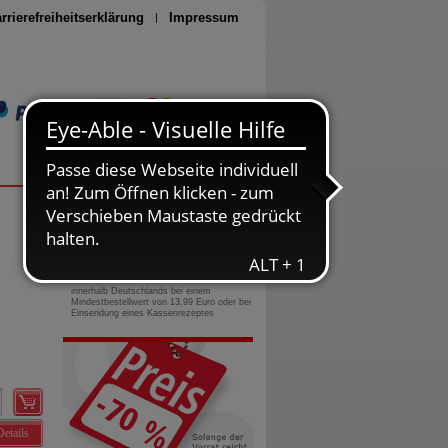
rrierefreiheitserklärung
Impressum
Seite drucken
0800-10 11 422
gebührenfreie Rufnummer
Versandkostenfrei
innerhalb Deutschlands bei einem
Mindestbestellwert von 13,99 Euro oder bei
Einsendung eines Kassenrezeptes
Details