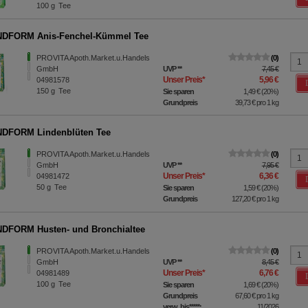
100
g
Tee
DFORM Anis-Fenchel-Kümmel Tee
PROVITA Apoth.Market.u.Handels
0
GmbH
UVP
**
7,45 €
Unser Preis
*
5,96 €
04981578
150
g
Tee
Sie sparen
1,49 €
(
20%
)
Grundpreis
39,73 €
pro 1 kg
DFORM Lindenblüten Tee
PROVITA Apoth.Market.u.Handels
0
GmbH
UVP
**
7,95 €
Unser Preis
*
6,36 €
04981472
50
g
Tee
Sie sparen
1,59 €
(
20%
)
Grundpreis
127,20 €
pro 1 kg
DFORM Husten- und Bronchialtee
PROVITA Apoth.Market.u.Handels
0
GmbH
UVP
**
8,45 €
Unser Preis
*
6,76 €
04981489
100
g
Tee
Sie sparen
1,69 €
(
20%
)
Grundpreis
67,60 €
pro 1 kg
verw. bis*****:
11/2026