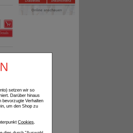
Details
EN
Details
to) setzen wir so
niert. Darüber hinaus
n bevorzugte Verhalten
ein, um den Shop zu
Details
terpunkt
Cookies
.
ie dies durch "Auswahl