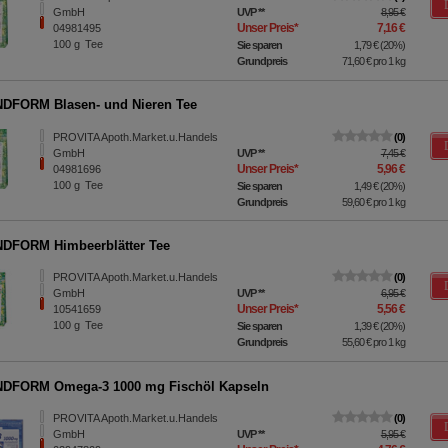
GmbH
UVP
**
8,95 €
Unser Preis
*
7,16 €
04981495
100
g
Tee
Sie sparen
1,79 €
(
20%
)
Grundpreis
71,60 €
pro 1 kg
DFORM Blasen- und Nieren Tee
PROVITA Apoth.Market.u.Handels
0
GmbH
UVP
**
7,45 €
Unser Preis
*
5,96 €
04981696
100
g
Tee
Sie sparen
1,49 €
(
20%
)
Grundpreis
59,60 €
pro 1 kg
DFORM Himbeerblätter Tee
PROVITA Apoth.Market.u.Handels
0
GmbH
UVP
**
6,95 €
Unser Preis
*
5,56 €
10541659
100
g
Tee
Sie sparen
1,39 €
(
20%
)
Grundpreis
55,60 €
pro 1 kg
DFORM Omega-3 1000 mg Fischöl Kapseln
PROVITA Apoth.Market.u.Handels
0
GmbH
UVP
**
5,95 €