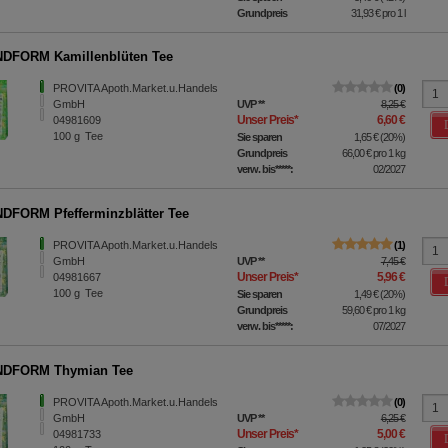
Grundpreis
31,93 €
pro 1 l
DFORM Kamillenblüten Tee
PROVITA Apoth.Market.u.Handels
0
GmbH
UVP
**
8,25 €
Unser Preis
*
6,60 €
04981609
100
g
Tee
Sie sparen
1,65 €
(
20%
)
Grundpreis
66,00 €
pro 1 kg
verw. bis*****:
02/2027
FORM Pfefferminzblätter Tee
PROVITA Apoth.Market.u.Handels
1
GmbH
UVP
**
7,45 €
Unser Preis
*
5,96 €
04981667
100
g
Tee
Sie sparen
1,49 €
(
20%
)
Grundpreis
59,60 €
pro 1 kg
verw. bis*****:
07/2027
DFORM Thymian Tee
PROVITA Apoth.Market.u.Handels
0
GmbH
UVP
**
6,25 €
Unser Preis
*
5,00 €
04981733