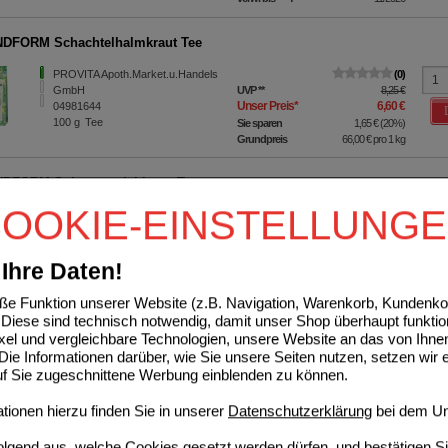
DFORM Schachtelhalmkraut Tee
PROVITA Apoth.Market.u.Handels
0
GmbH
UVP
**
8,25 €
Unser Preis
*
6,60 €
04981644
100
g
Tee
Sie sparen
1,65 €
(
20%
)
Grundpreis
66,00 €
pro 1 kg
DFORM Spitzwegerichkraut Tee
OOKIE-EINSTELLUNG
PROVITA Apoth.Market.u.Handels
0
GmbH
UVP
**
6,45 €
Unser Preis
*
5,16 €
04981839
100
g
Tee
Sie sparen
1,29 €
(
20%
)
Ihre Daten!
Grundpreis
51,60 €
pro 1 kg
e Funktion unserer Website (z.B. Navigation, Warenkorb, Kundenkon
Diese sind technisch notwendig, damit unser Shop überhaupt funktio
DFORM Fenchel Tee
ixel und vergleichbare Technologien, unsere Website an das von Ihne
ie Informationen darüber, wie Sie unsere Seiten nutzen, setzen wir 
PROVITA Apoth.Market.u.Handels
0
GmbH
UVP
**
6,95 €
auf Sie zugeschnittene Werbung einblenden zu können.
Unser Preis
*
5,56 €
04981532
100
g
Tee
Sie sparen
1,39 €
(
20%
)
ionen hierzu finden Sie in unserer
Datenschutzerklärung
bei dem Un
Grundpreis
55,60 €
pro 1 kg
folgend aus, welche Cookies gesetzt werden dürfen, und bestätigen S