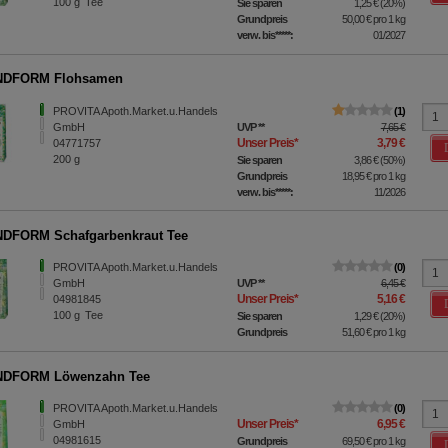
100
g
Tee
Sie sparen
1,25 €
(
20%
)
Grundpreis
50,00 €
pro 1 kg
verw. bis*****:
01/2027
DFORM Flohsamen
PROVITA Apoth.Market.u.Handels
1
GmbH
UVP
**
7,65 €
Unser Preis
*
3,79 €
04771757
200
g
Sie sparen
3,86 €
(
50%
)
Grundpreis
18,95 €
pro 1 kg
verw. bis*****:
11/2026
DFORM Schafgarbenkraut Tee
PROVITA Apoth.Market.u.Handels
0
GmbH
UVP
**
6,45 €
Unser Preis
*
5,16 €
04981845
100
g
Tee
Sie sparen
1,29 €
(
20%
)
Grundpreis
51,60 €
pro 1 kg
DFORM Löwenzahn Tee
PROVITA Apoth.Market.u.Handels
0
Unser Preis
*
6,95 €
GmbH
04981615
Grundpreis
69,50 €
pro 1 kg