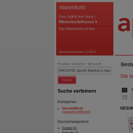
Warenkorb
Preis:
0,00 €
(inkl. MwSt.)
Warenkorb/Kasse
Der Warenkorb ist leer
Mindestbestellwert 13,99 €
Best
Produkt / Anbieter / Wirkstoff
Sie 
Suchen
Suche verfeinern
Kategorien
GESUN
Gesundform
(auswahl entfernen)
Darreichungsform
Creme (1)
Kapseln (2)