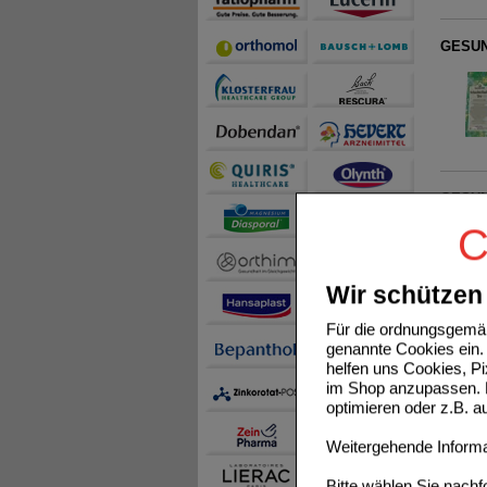
GESUN
GESUN
C
Wir schützen 
Für die ordnungsgemäß
genannte Cookies ein. 
GESUN
helfen uns Cookies, P
im Shop anzupassen. D
optimieren oder z.B. 
Weitergehende Informat
Bitte wählen Sie nach