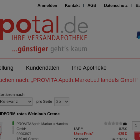
Anmelden
Kontakt
AGB
Datenschutz
Ba
ellung
Kundendaten
Ihre Apotheke
suchen nach:
„
PROVITA Apoth.Market.u.Handels GmbH
“
Sortieren nach:
pro Seite
DFORM rotes Weinlaub Creme
PROVITA Apoth.Market.u.Handels
0
GmbH
UVP
**
8,25 €
Unser Preis
*
4,79 €
02003971
150
ml
Creme
Sie sparen
3,46 €
(
42%
)