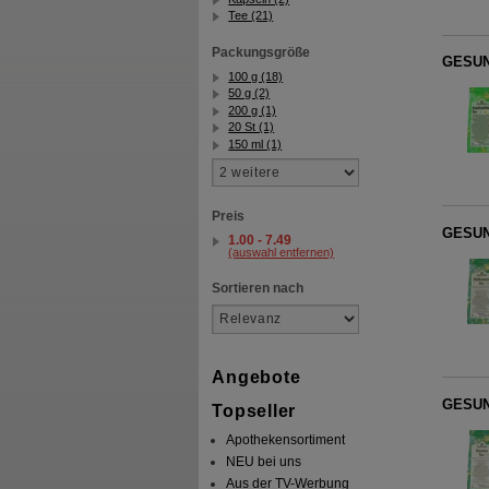
Tee (21)
Packungsgröße
GESUN
100 g (18)
50 g (2)
200 g (1)
20 St (1)
150 ml (1)
Preis
GESUND
1.00 - 7.49
(auswahl entfernen)
Sortieren nach
Angebote
GESUN
Topseller
Apothekensortiment
NEU bei uns
Aus der TV-Werbung