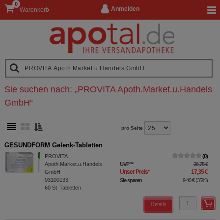
0
Anmelden
Warenkorb
Sie suchen nach:
„
PROVITA Apoth.Market.u.Handels
GmbH
“
pro Seite
GESUNDFORM Gelenk-Tabletten
PROVITA
0
Apoth.Market.u.Handels
UVP
**
26,75 €
Unser Preis
*
17,35 €
GmbH
03100133
Sie sparen
9,40 €
(
35%
)
60
St
Tabletten
Details