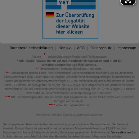
Barrierefreiheitserklärung
Kontakt
AGB
Datenschutz
Impressum
Alle mit
gekennzeichneten Felder sind Pflichtangaben.
*
inkl. MwSt. Rabatte gelten auf den Apothekenverkaufspreis und nicht für
verschreibungspflichtige Medikamente.
**
Unverbindliche Preisempfehlung des Herstellers.
***
Verkaufspreis gemäß Lauer-Taxe; verbindlicher Abrechnungspreis nach der Großen Deutschen
Spezialitätentaxe (sog. Lauer-Taxe) bei Abgabe von nicht verschreibungspflichtigen Medikamenten zu
Lasten der gesetzlichen Krankenversicherungen (z.B. bei Verschreibung des Medikaments an Kinder
unter 12 Jahren), die sich gemäß §129 Abs. 5a SGB V aus dem Abgabepreis des pharmazeutischen
Unternehmens und der Arzneimittelpreisverordnung in der Fassung zum 31.12.2003 ergibt. Es handelt
sich
nicht
um die unverbindliche Preisempfehlung des Herstellers.
****
BK: Beschaffungskosten. Diese Summe fällt zusätzlich an, da der Artikel direkt vom Hersteller
bezogen werden muss.
*****
verw. bis: Verwendbar bis.
Hier können Sie Ihre Cookie-Zustimmung widerrufen
Die angegebenen Preise beinhalten die gesetzlich vorgeschriebene Mehrwertsteuer. Der Versand
innerhalb Deutschlands ist versandkostenfrei bei einem Mindestbestellwert von 13,99 Euro. Bei
Sendungen ins Ausland fallen durch erhöhte Versicherungsgebühren Mehrkosten an
Versandkosten
Bei
Artikeln, die wir ausschließlich über den Hersteller beziehen können, fallen unter Umständen