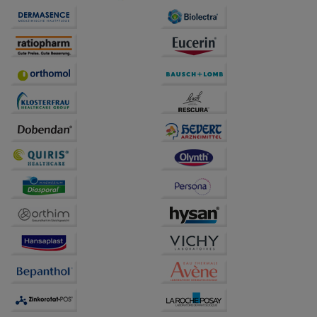
anzuzeigen und unser Partnerprogramm zu
betreiben.
Statistik & Tracking:
Hierüber lassen sich
Informationen über die Art und Weise der Nutzung
unserer Website sammeln, mit deren Hilfe wir unsere
Website weiter für Sie optimieren können, den Inhalt
auf unserer Website aber auch die Werbung auf
Drittseiten möglichst relevant für Sie zu gestalten.
Bitte beachten Sie, dass Daten hierfür teilweise an
Dritte wie z.B. Google oder soziale Medien
übertragen werden.