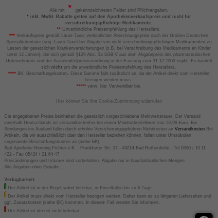
Alle mit
gekennzeichneten Felder sind Pflichtangaben.
*
inkl. MwSt. Rabatte gelten auf den Apothekenverkaufspreis und nicht für
verschreibungspflichtige Medikamente.
**
Unverbindliche Preisempfehlung des Herstellers.
***
Verkaufspreis gemäß Lauer-Taxe; verbindlicher Abrechnungspreis nach der Großen Deutschen
Spezialitätentaxe (sog. Lauer-Taxe) bei Abgabe von nicht verschreibungspflichtigen Medikamenten zu
Lasten der gesetzlichen Krankenversicherungen (z.B. bei Verschreibung des Medikaments an Kinder
unter 12 Jahren), die sich gemäß §129 Abs. 5a SGB V aus dem Abgabepreis des pharmazeutischen
Unternehmens und der Arzneimittelpreisverordnung in der Fassung zum 31.12.2003 ergibt. Es handelt
sich
nicht
um die unverbindliche Preisempfehlung des Herstellers.
****
BK: Beschaffungskosten. Diese Summe fällt zusätzlich an, da der Artikel direkt vom Hersteller
bezogen werden muss.
*****
verw. bis: Verwendbar bis.
Hier können Sie Ihre Cookie-Zustimmung widerrufen
Die angegebenen Preise beinhalten die gesetzlich vorgeschriebene Mehrwertsteuer. Der Versand
innerhalb Deutschlands ist versandkostenfrei bei einem Mindestbestellwert von 13,99 Euro. Bei
Sendungen ins Ausland fallen durch erhöhte Versicherungsgebühren Mehrkosten an
Versandkosten
Bei
Artikeln, die wir ausschließlich über den Hersteller beziehen können, fallen unter Umständen
sogenannte Beschaffungskosten an (siehe BK).
Bad Apotheke Henning Fichter e.K. - Frankfurter Str. 27 - 49214 Bad Rothenfelde - Tel 0800 / 10 11
422 - Fax 05424 / 21 64 47
Preisänderungen und Irrtümer sind vorbehalten. Abgabe nur in haushaltsüblichen Mengen.
Alle Angaben ohne Gewähr.
Verfügbarkeit:
Der Artikel ist in der Regel sofort lieferbar, in Einzelfällen bis zu 6 Tage.
Der Artikel muss direkt vom Hersteller bezogen werden. Daher kann es zu längeren Lieferzeiten und
ggf. Zusatzkosten (siehe BK) kommen. In diesem Fall werden Sie informiert.
Der Artikel ist derzeit nicht lieferbar.