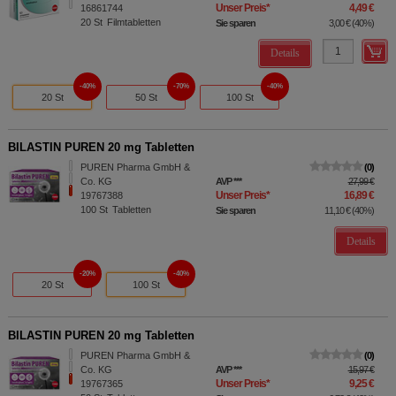
Unser Preis
*
4,49 €
16861744
20
St
Filmtabletten
Sie sparen
3,00 €
(
40%
)
Details
40%
70%
40%
20 St
50 St
100 St
BILASTIN PUREN 20 mg Tabletten
PUREN Pharma GmbH &
0
Co. KG
AVP
***
27,99 €
Unser Preis
*
16,89 €
19767388
100
St
Tabletten
Sie sparen
11,10 €
(
40%
)
Details
20%
40%
20 St
100 St
BILASTIN PUREN 20 mg Tabletten
PUREN Pharma GmbH &
0
Co. KG
AVP
***
15,97 €
Unser Preis
*
9,25 €
19767365