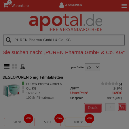
0
Anmelden
Warenkorb
Sie suchen nach:
„
PUREN Pharma GmbH & Co. KG
“
pro Seite
DESLOPUREN 5 mg Filmtabletten
PUREN Pharma GmbH &
0
Co. KG
AVP
***
24,97 €
Unser Preis
*
14,99 €
16861767
100
St
Filmtabletten
Sie sparen
9,98 €
(
40%
)
Details
40%
70%
40%
20 St
50 St
100 St