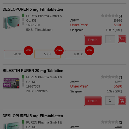
DESLOPUREN 5 mg Filmtabletten
PUREN Pharma GmbH &
0
Co. KG
AVP
***
16,99 €
Unser Preis
*
5,10 €
16861750
50
St
Filmtabletten
Sie sparen
11,89 €
(
70%
)
Details
40%
70%
40%
20 St
50 St
100 St
BILASTIN PUREN 20 mg Tabletten
PUREN Pharma GmbH &
0
Co. KG
AVP
***
6,97 €
Unser Preis
*
5,58 €
19767359
20
St
Tabletten
Sie sparen
1,39 €
(
20%
)
Details
DESLOPUREN 5 mg Filmtabletten
PUREN Pharma GmbH &
0
Co. KG
AVP
***
7,49 €