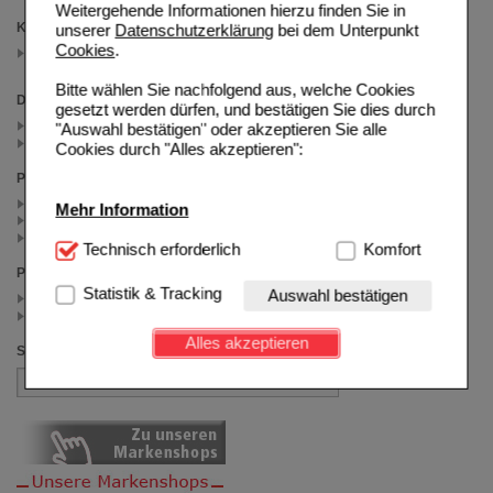
Weitergehende Informationen hierzu finden Sie in
Kategorien
unserer
Datenschutzerklärung
bei dem Unterpunkt
Cookies
.
Tabletten & Kapseln
(auswahl entfernen)
Bitte wählen Sie nachfolgend aus, welche Cookies
Darreichungsform
gesetzt werden dürfen, und bestätigen Sie dies durch
Filmtabletten (3)
"Auswahl bestätigen" oder akzeptieren Sie alle
Tabletten (3)
Cookies durch "Alles akzeptieren":
Packungsgröße
50 St (2)
Mehr Information
20 St (2)
100 St (2)
Technisch Notwendig:
Technisch erforderlich
Hierbei handelt es sich um
Komfort
Cookies, die für die Grundfunktionen unserer
Preis
Website notwendig sind (z.B. Navigation, Warenkorb,
Statistik & Tracking
Auswahl bestätigen
< 7.50 (3)
Kundenkonto), weshalb auf diese nicht verzichtet
>= 7.50 (3)
werden kann.
Alles akzeptieren
Sortieren nach
Komfort:
Diese Cookies werden genutzt um das
Einkaufserlebnis noch ansprechender zu gestalten,
beispielsweise für die Wiedererkennung des
Besuchers oder unsere Seite an bevorzugte
Verhaltensweisen (z.B. Spracheinstellung)
anzupassen. Komfort-Cookies ermöglichen es uns
auch auf Ihre Bedürfnisse zugeschrittene Inhalte