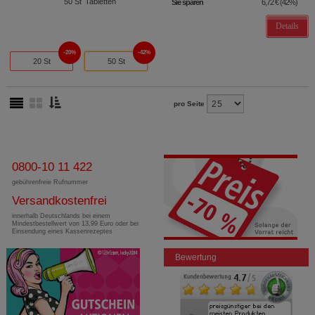
50
St
Tabletten
Sie sparen
6,72 €
(
42%
)
Details
20%
42%
20 St
50 St
pro Seite
0800-10 11 422
gebührenfreie Rufnummer
Versandkostenfrei
innerhalb Deutschlands bei einem
Mindestbestellwert von 13,99 Euro oder bei
Einsendung eines Kassenrezeptes
Bewertung