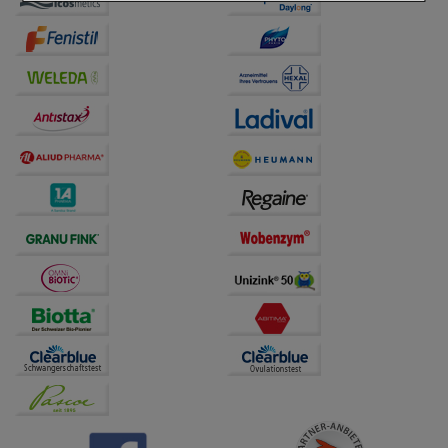
Einkaufserlebnis noch ansprechender zu gestalten,
beispielsweise für die Wiedererkennung des
Besuchers oder unsere Seite an bevorzugte
Verhaltensweisen (z.B. Spracheinstellung)
anzupassen. Komfort-Cookies ermöglichen es uns
auch auf Ihre Bedürfnisse zugeschrittene Inhalte
anzuzeigen und unser Partnerprogramm zu
betreiben.
Statistik & Tracking:
Hierüber lassen sich
Informationen über die Art und Weise der Nutzung
unserer Website sammeln, mit deren Hilfe wir unsere
Website weiter für Sie optimieren können, den Inhalt
auf unserer Website aber auch die Werbung auf
Drittseiten möglichst relevant für Sie zu gestalten.
Bitte beachten Sie, dass Daten hierfür teilweise an
Dritte wie z.B. Google oder soziale Medien
übertragen werden.