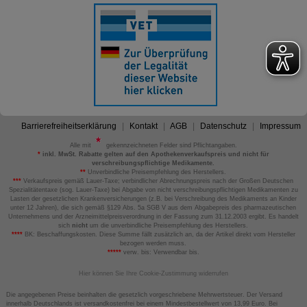
Barrierefreiheitserklärung
Kontakt
AGB
Datenschutz
Impressum
Alle mit
gekennzeichneten Felder sind Pflichtangaben.
*
inkl. MwSt. Rabatte gelten auf den Apothekenverkaufspreis und nicht für
verschreibungspflichtige Medikamente.
**
Unverbindliche Preisempfehlung des Herstellers.
***
Verkaufspreis gemäß Lauer-Taxe; verbindlicher Abrechnungspreis nach der Großen Deutschen
Spezialitätentaxe (sog. Lauer-Taxe) bei Abgabe von nicht verschreibungspflichtigen Medikamenten zu
Lasten der gesetzlichen Krankenversicherungen (z.B. bei Verschreibung des Medikaments an Kinder
unter 12 Jahren), die sich gemäß §129 Abs. 5a SGB V aus dem Abgabepreis des pharmazeutischen
Unternehmens und der Arzneimittelpreisverordnung in der Fassung zum 31.12.2003 ergibt. Es handelt
sich
nicht
um die unverbindliche Preisempfehlung des Herstellers.
****
BK: Beschaffungskosten. Diese Summe fällt zusätzlich an, da der Artikel direkt vom Hersteller
bezogen werden muss.
*****
verw. bis: Verwendbar bis.
Hier können Sie Ihre Cookie-Zustimmung widerrufen
Die angegebenen Preise beinhalten die gesetzlich vorgeschriebene Mehrwertsteuer. Der Versand
innerhalb Deutschlands ist versandkostenfrei bei einem Mindestbestellwert von 13,99 Euro. Bei