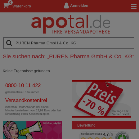
0
Anmelden
Warenkorb
Sie suchen nach:
„
PUREN Pharma GmbH & Co. KG
“
Keine Ergebnisse gefunden.
0800-10 11 422
gebührenfreie Rufnummer
Versandkostenfrei
innerhalb Deutschlands bei einem
Mindestbestellwert von 13,99 Euro oder bei
Einsendung eines Kassenrezeptes
Bewertung