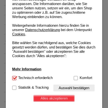
anzupassen. Die Informationen darüber, wie Sie
unsere Seiten nutzen, setzen wir ein, um den Shop
zu optimieren oder z.B. auf Sie zugeschnittene
Werbung einblenden zu können.
Weitergehende Informationen hierzu finden Sie in
unserer
Datenschutzerklärung
bei dem Unterpunkt
Cookies
.
Bitte wählen Sie nachfolgend aus, welche Cookies
gesetzt werden dürfen, und bestätigen Sie dies durch
"Auswahl bestätigen" oder akzeptieren Sie alle
Cookies durch "Alles akzeptieren":
Mehr Information
Technisch Notwendig:
Technisch erforderlich
Hierbei handelt es sich um
Komfort
Cookies, die für die Grundfunktionen unserer
Website notwendig sind (z.B. Navigation, Warenkorb,
Statistik & Tracking
Auswahl bestätigen
Kundenkonto), weshalb auf diese nicht verzichtet
werden kann.
Alles akzeptieren
Komfort:
Diese Cookies werden genutzt um das