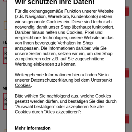
Wir schützen Ihre Daten!
28
St
Filmtabletten
Für die ordnungsgemäße Funktion unserer Website
Details
(z.B. Navigation, Warenkorb, Kundenkonto) setzen
wir so genannte Cookies ein. Diese sind technisch
28 St
98 St
notwendig, damit unser Shop überhaupt funktioniert.
Darüber hinaus helfen uns Cookies, Pixel und
vergleichbare Technologien, unsere Website an das
FEBUXOSTAT PUREN 80 mg Filmtabletten
von Ihnen bevorzugte Verhalten im Shop
anzupassen. Die Informationen darüber, wie Sie
PUREN Pharma GmbH &
unsere Seiten nutzen, setzen wir ein, um den Shop
Co. KG
zu optimieren oder z.B. auf Sie zugeschnittene
14304577
28
St
Filmtabletten
Werbung einblenden zu können.
Details
Weitergehende Informationen hierzu finden Sie in
unserer
Datenschutzerklärung
bei dem Unterpunkt
Cookies
.
MEMANTIN PUREN 5 mg Filmtabletten
PUREN Pharma GmbH &
Bitte wählen Sie nachfolgend aus, welche Cookies
Co. KG
gesetzt werden dürfen, und bestätigen Sie dies durch
16201172
"Auswahl bestätigen" oder akzeptieren Sie alle
28
St
Filmtabletten
Cookies durch "Alles akzeptieren":
Details
Mehr Information