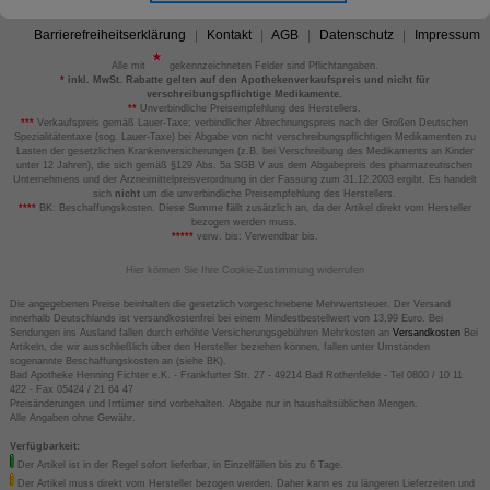
Barrierefreiheitserklärung
Kontakt
AGB
Datenschutz
Impressum
Alle mit
gekennzeichneten Felder sind Pflichtangaben.
*
inkl. MwSt. Rabatte gelten auf den Apothekenverkaufspreis und nicht für
verschreibungspflichtige Medikamente.
**
Unverbindliche Preisempfehlung des Herstellers.
***
Verkaufspreis gemäß Lauer-Taxe; verbindlicher Abrechnungspreis nach der Großen Deutschen
Spezialitätentaxe (sog. Lauer-Taxe) bei Abgabe von nicht verschreibungspflichtigen Medikamenten zu
Lasten der gesetzlichen Krankenversicherungen (z.B. bei Verschreibung des Medikaments an Kinder
unter 12 Jahren), die sich gemäß §129 Abs. 5a SGB V aus dem Abgabepreis des pharmazeutischen
Unternehmens und der Arzneimittelpreisverordnung in der Fassung zum 31.12.2003 ergibt. Es handelt
sich
nicht
um die unverbindliche Preisempfehlung des Herstellers.
****
BK: Beschaffungskosten. Diese Summe fällt zusätzlich an, da der Artikel direkt vom Hersteller
bezogen werden muss.
*****
verw. bis: Verwendbar bis.
Hier können Sie Ihre Cookie-Zustimmung widerrufen
Die angegebenen Preise beinhalten die gesetzlich vorgeschriebene Mehrwertsteuer. Der Versand
innerhalb Deutschlands ist versandkostenfrei bei einem Mindestbestellwert von 13,99 Euro. Bei
Sendungen ins Ausland fallen durch erhöhte Versicherungsgebühren Mehrkosten an
Versandkosten
Bei
Artikeln, die wir ausschließlich über den Hersteller beziehen können, fallen unter Umständen
sogenannte Beschaffungskosten an (siehe BK).
Bad Apotheke Henning Fichter e.K. - Frankfurter Str. 27 - 49214 Bad Rothenfelde - Tel 0800 / 10 11
422 - Fax 05424 / 21 64 47
Preisänderungen und Irrtümer sind vorbehalten. Abgabe nur in haushaltsüblichen Mengen.
Alle Angaben ohne Gewähr.
Verfügbarkeit:
Der Artikel ist in der Regel sofort lieferbar, in Einzelfällen bis zu 6 Tage.
Der Artikel muss direkt vom Hersteller bezogen werden. Daher kann es zu längeren Lieferzeiten und