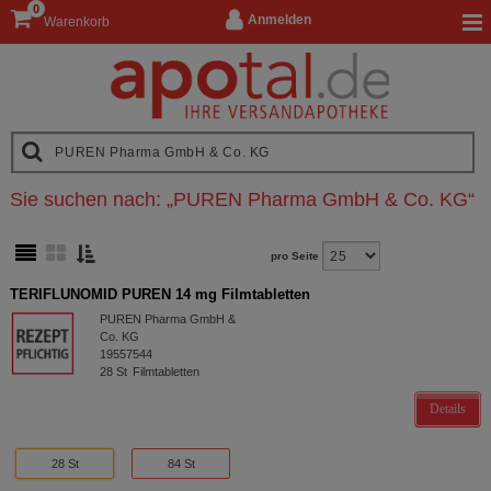
0
Anmelden
Warenkorb
Sie suchen nach:
„
PUREN Pharma GmbH & Co. KG
“
pro Seite
TERIFLUNOMID PUREN 14 mg Filmtabletten
PUREN Pharma GmbH &
Co. KG
19557544
28
St
Filmtabletten
Details
28 St
84 St