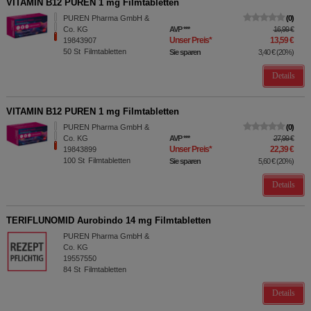
VITAMIN B12 PUREN 1 mg Filmtabletten
PUREN Pharma GmbH &
0
Co. KG
AVP
***
16,99 €
Unser Preis
*
13,59 €
19843907
50
St
Filmtabletten
Sie sparen
3,40 €
(
20%
)
Details
VITAMIN B12 PUREN 1 mg Filmtabletten
PUREN Pharma GmbH &
0
Co. KG
AVP
***
27,99 €
Unser Preis
*
22,39 €
19843899
100
St
Filmtabletten
Sie sparen
5,60 €
(
20%
)
Details
TERIFLUNOMID Aurobindo 14 mg Filmtabletten
PUREN Pharma GmbH &
Co. KG
19557550
84
St
Filmtabletten
Details