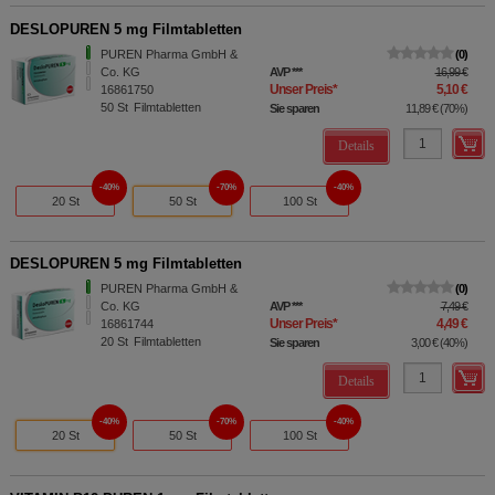
DESLOPUREN 5 mg Filmtabletten
PUREN Pharma GmbH &
0
Co. KG
AVP
***
16,99 €
Unser Preis
*
5,10 €
16861750
50
St
Filmtabletten
Sie sparen
11,89 €
(
70%
)
Details
40%
70%
40%
20 St
50 St
100 St
DESLOPUREN 5 mg Filmtabletten
PUREN Pharma GmbH &
0
Co. KG
AVP
***
7,49 €
Unser Preis
*
4,49 €
16861744
20
St
Filmtabletten
Sie sparen
3,00 €
(
40%
)
Details
40%
70%
40%
20 St
50 St
100 St