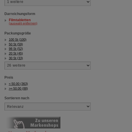
Darreichungsform
Filmtabletten
(auswahl entfernen)
Packungsgröße
100 St (100)
50 St (59)
98 St (52)
20 St (45)
30 St (33)
Preis
< 50.00 (363)
>= 50.00 (88)
Sortieren nach