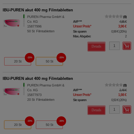
IBU-PUREN akut 400 mg Filmtabletten
PUREN Pharma GmbH &
0
Co. KG
AVP
***
4,95 €
Unser Preis
*
3,96 €
15877996
50
St
Filmtabletten
Sie sparen
0,99 €
(
20%
)
Max. Abgabe:
2
Details
20%
20%
20 St
50 St
IBU-PUREN akut 400 mg Filmtabletten
PUREN Pharma GmbH &
0
Co. KG
AVP
***
2,48 €
Unser Preis
*
1,98 €
15877973
20
St
Filmtabletten
Sie sparen
0,50 €
(
20%
)
Details
20%
20%
20 St
50 St