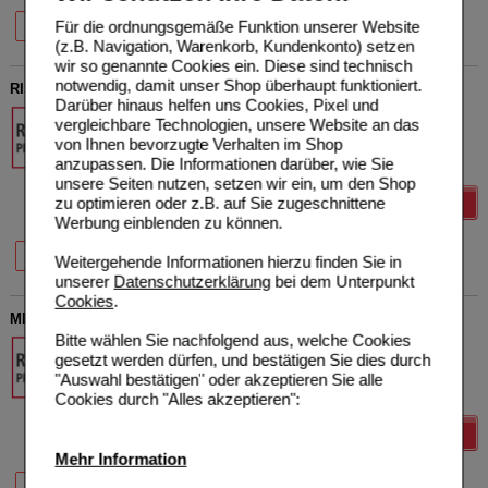
Für die ordnungsgemäße Funktion unserer Website
28 St
98 St
(z.B. Navigation, Warenkorb, Kundenkonto) setzen
wir so genannte Cookies ein. Diese sind technisch
notwendig, damit unser Shop überhaupt funktioniert.
RISPERIDON Aurobindo 1 mg Filmtabletten
Darüber hinaus helfen uns Cookies, Pixel und
PUREN Pharma GmbH &
vergleichbare Technologien, unsere Website an das
Co. KG
von Ihnen bevorzugte Verhalten im Shop
07713507
anzupassen. Die Informationen darüber, wie Sie
100
St
Filmtabletten
unsere Seiten nutzen, setzen wir ein, um den Shop
zu optimieren oder z.B. auf Sie zugeschnittene
Details
Werbung einblenden zu können.
20 St
50 St
100 St
Weitergehende Informationen hierzu finden Sie in
unserer
Datenschutzerklärung
bei dem Unterpunkt
Cookies
.
MIRTAZAPIN Aurobindo 45 mg Filmtabletten
Bitte wählen Sie nachfolgend aus, welche Cookies
PUREN Pharma GmbH &
gesetzt werden dürfen, und bestätigen Sie dies durch
Co. KG
"Auswahl bestätigen" oder akzeptieren Sie alle
03675804
100
St
Filmtabletten
Cookies durch "Alles akzeptieren":
Details
Mehr Information
20 St
50 St
100 St