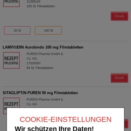
11358124
100
St
Filmtabletten
Details
20 St
100 St
LAMIVUDIN Aurobindo 100 mg Filmtabletten
PUREN Pharma GmbH &
Co. KG
17526597
84
St
Filmtabletten
Details
SITAGLIPTIN PUREN 50 mg Filmtabletten
PUREN Pharma GmbH &
Co. KG
17844908
98
St
Filmtabletten
COOKIE-EINSTELLUNGEN
Details
Wir schützen Ihre Daten!