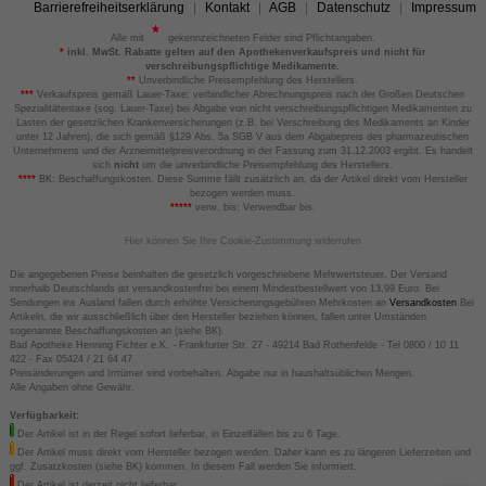
Barrierefreiheitserklärung
Kontakt
AGB
Datenschutz
Impressum
Alle mit
gekennzeichneten Felder sind Pflichtangaben.
*
inkl. MwSt. Rabatte gelten auf den Apothekenverkaufspreis und nicht für
verschreibungspflichtige Medikamente.
**
Unverbindliche Preisempfehlung des Herstellers.
***
Verkaufspreis gemäß Lauer-Taxe; verbindlicher Abrechnungspreis nach der Großen Deutschen
Spezialitätentaxe (sog. Lauer-Taxe) bei Abgabe von nicht verschreibungspflichtigen Medikamenten zu
Lasten der gesetzlichen Krankenversicherungen (z.B. bei Verschreibung des Medikaments an Kinder
unter 12 Jahren), die sich gemäß §129 Abs. 5a SGB V aus dem Abgabepreis des pharmazeutischen
Unternehmens und der Arzneimittelpreisverordnung in der Fassung zum 31.12.2003 ergibt. Es handelt
sich
nicht
um die unverbindliche Preisempfehlung des Herstellers.
****
BK: Beschaffungskosten. Diese Summe fällt zusätzlich an, da der Artikel direkt vom Hersteller
bezogen werden muss.
*****
verw. bis: Verwendbar bis.
Hier können Sie Ihre Cookie-Zustimmung widerrufen
Die angegebenen Preise beinhalten die gesetzlich vorgeschriebene Mehrwertsteuer. Der Versand
innerhalb Deutschlands ist versandkostenfrei bei einem Mindestbestellwert von 13,99 Euro. Bei
Sendungen ins Ausland fallen durch erhöhte Versicherungsgebühren Mehrkosten an
Versandkosten
Bei
Artikeln, die wir ausschließlich über den Hersteller beziehen können, fallen unter Umständen
sogenannte Beschaffungskosten an (siehe BK).
Bad Apotheke Henning Fichter e.K. - Frankfurter Str. 27 - 49214 Bad Rothenfelde - Tel 0800 / 10 11
422 - Fax 05424 / 21 64 47
Preisänderungen und Irrtümer sind vorbehalten. Abgabe nur in haushaltsüblichen Mengen.
Alle Angaben ohne Gewähr.
Verfügbarkeit:
Der Artikel ist in der Regel sofort lieferbar, in Einzelfällen bis zu 6 Tage.
Der Artikel muss direkt vom Hersteller bezogen werden. Daher kann es zu längeren Lieferzeiten und
ggf. Zusatzkosten (siehe BK) kommen. In diesem Fall werden Sie informiert.
Der Artikel ist derzeit nicht lieferbar.