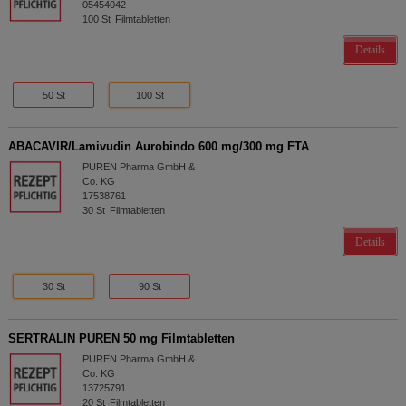
05454042
100
St
Filmtabletten
Details
50 St
100 St
ABACAVIR/Lamivudin Aurobindo 600 mg/300 mg FTA
PUREN Pharma GmbH &
Co. KG
17538761
30
St
Filmtabletten
Details
30 St
90 St
SERTRALIN PUREN 50 mg Filmtabletten
PUREN Pharma GmbH &
Co. KG
13725791
20
St
Filmtabletten