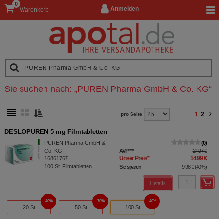
0
Anmelden
Warenkorb
Sie suchen nach:
„
PUREN Pharma GmbH & Co. KG
“
1
2
pro Seite
DESLOPUREN 5 mg Filmtabletten
PUREN Pharma GmbH &
0
Co. KG
AVP
***
24,97 €
Unser Preis
*
14,99 €
16861767
100
St
Filmtabletten
Sie sparen
9,98 €
(
40%
)
Details
40%
70%
40%
20 St
50 St
100 St