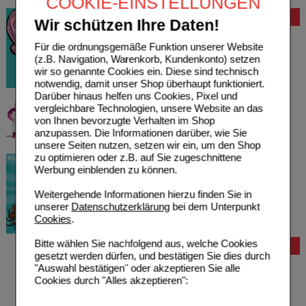
COOKIE-EINSTELLUNGEN
Bewertung
Wir schützen Ihre Daten!
Für die ordnungsgemäße Funktion unserer Website
(z.B. Navigation, Warenkorb, Kundenkonto) setzen
wir so genannte Cookies ein. Diese sind technisch
notwendig, damit unser Shop überhaupt funktioniert.
Darüber hinaus helfen uns Cookies, Pixel und
vergleichbare Technologien, unsere Website an das
von Ihnen bevorzugte Verhalten im Shop
anzupassen. Die Informationen darüber, wie Sie
unsere Seiten nutzen, setzen wir ein, um den Shop
zu optimieren oder z.B. auf Sie zugeschnittene
Werbung einblenden zu können.
Weitergehende Informationen hierzu finden Sie in
unserer
Datenschutzerklärung
bei dem Unterpunkt
Cookies
.
Bitte wählen Sie nachfolgend aus, welche Cookies
Bestellung
gesetzt werden dürfen, und bestätigen Sie dies durch
Hilfe zur Anmeldung
"Auswahl bestätigen" oder akzeptieren Sie alle
Hilfe zum Bestellvorgang
Cookies durch "Alles akzeptieren":
Zahlungsmöglichkeiten
Rezepte einlösen