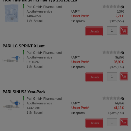
PARI Filterhalter m.Filter Typ 130/152/128
Pari GmbH Pharma -und
0
Apothekenservice
UVP
**
3,69 €
Unser Preis
*
2,71 €
14042858
1
St
Beutel
Sie sparen
0,98 €
(
27%
)
Details
PARI LC SPRINT XLent
Pari GmbH Pharma -und
0
Apothekenservice
UVP
**
39,75 €
Unser Preis
*
35,90 €
07116243
1
St
Beutel
Sie sparen
3,85 €
(
10%
)
Details
PARI SINUS2 Year-Pack
Pari GmbH Pharma -und
0
Apothekenservice
UVP
**
51,41 €
Unser Preis
*
41,13 €
14420881
1
St
Beutel
Sie sparen
10,28 €
(
20%
)
Details