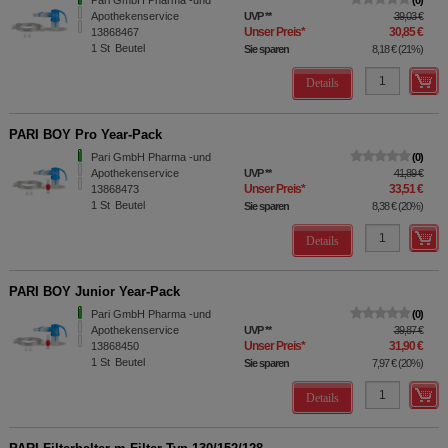
Pari GmbH Pharma -und
0
Apothekenservice
UVP
**
39,03 €
Unser Preis
*
30,85 €
13868467
1
St
Beutel
Sie sparen
8,18 €
(
21%
)
Details
PARI BOY Pro Year-Pack
Pari GmbH Pharma -und
0
Apothekenservice
UVP
**
41,89 €
Unser Preis
*
33,51 €
13868473
1
St
Beutel
Sie sparen
8,38 €
(
20%
)
Details
PARI BOY Junior Year-Pack
Pari GmbH Pharma -und
0
Apothekenservice
UVP
**
39,87 €
Unser Preis
*
31,90 €
13868450
1
St
Beutel
Sie sparen
7,97 €
(
20%
)
Details