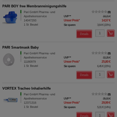
PARI BOY free Membranreinigungshilfe
Pari GmbH Pharma -und
0
Apothekenservice
UVP
**
18,21 €
Unser Preis
*
14,57 €
14047293
1
St
Beutel
Sie sparen
3,64 €
(
20%
)
Details
PARI Smartmask Baby
Pari GmbH Pharma -und
0
Apothekenservice
UVP
**
32,25 €
Unser Preis
*
25,80 €
11180979
1
St
Beutel
Sie sparen
6,45 €
(
20%
)
Details
VORTEX Tracheo Inhalierhilfe
Pari GmbH Pharma -und
0
Apothekenservice
UVP
**
35,00 €
Unser Preis
*
29,99 €
12371316
1
St
Beutel
Sie sparen
5,01 €
(
14%
)
Details