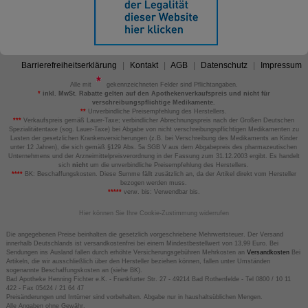
Barrierefreiheitserklärung
Kontakt
AGB
Datenschutz
Impressum
Alle mit
gekennzeichneten Felder sind Pflichtangaben.
*
inkl. MwSt. Rabatte gelten auf den Apothekenverkaufspreis und nicht für
verschreibungspflichtige Medikamente.
**
Unverbindliche Preisempfehlung des Herstellers.
***
Verkaufspreis gemäß Lauer-Taxe; verbindlicher Abrechnungspreis nach der Großen Deutschen
Spezialitätentaxe (sog. Lauer-Taxe) bei Abgabe von nicht verschreibungspflichtigen Medikamenten zu
Lasten der gesetzlichen Krankenversicherungen (z.B. bei Verschreibung des Medikaments an Kinder
unter 12 Jahren), die sich gemäß §129 Abs. 5a SGB V aus dem Abgabepreis des pharmazeutischen
Unternehmens und der Arzneimittelpreisverordnung in der Fassung zum 31.12.2003 ergibt. Es handelt
sich
nicht
um die unverbindliche Preisempfehlung des Herstellers.
****
BK: Beschaffungskosten. Diese Summe fällt zusätzlich an, da der Artikel direkt vom Hersteller
bezogen werden muss.
*****
verw. bis: Verwendbar bis.
Hier können Sie Ihre Cookie-Zustimmung widerrufen
Die angegebenen Preise beinhalten die gesetzlich vorgeschriebene Mehrwertsteuer. Der Versand
innerhalb Deutschlands ist versandkostenfrei bei einem Mindestbestellwert von 13,99 Euro. Bei
Sendungen ins Ausland fallen durch erhöhte Versicherungsgebühren Mehrkosten an
Versandkosten
Bei
Artikeln, die wir ausschließlich über den Hersteller beziehen können, fallen unter Umständen
sogenannte Beschaffungskosten an (siehe BK).
Bad Apotheke Henning Fichter e.K. - Frankfurter Str. 27 - 49214 Bad Rothenfelde - Tel 0800 / 10 11
422 - Fax 05424 / 21 64 47
Preisänderungen und Irrtümer sind vorbehalten. Abgabe nur in haushaltsüblichen Mengen.
Alle Angaben ohne Gewähr.