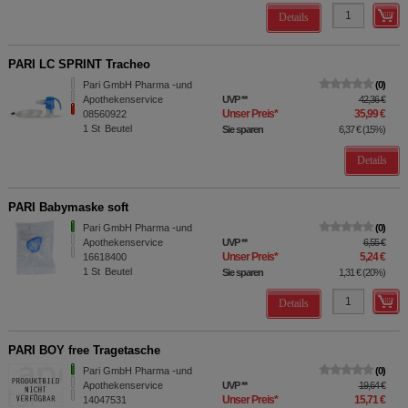
Details
PARI LC SPRINT Tracheo
Pari GmbH Pharma -und
0
Apothekenservice
UVP
**
42,36 €
Unser Preis
*
35,99 €
08560922
1
St
Beutel
Sie sparen
6,37 €
(
15%
)
Details
PARI Babymaske soft
Pari GmbH Pharma -und
0
Apothekenservice
UVP
**
6,55 €
Unser Preis
*
5,24 €
16618400
1
St
Beutel
Sie sparen
1,31 €
(
20%
)
Details
PARI BOY free Tragetasche
Pari GmbH Pharma -und
0
Apothekenservice
UVP
**
19,64 €
Unser Preis
*
15,71 €
14047531