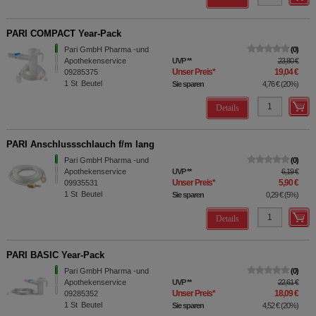
PARI COMPACT Year-Pack
Pari GmbH Pharma -und
0
Apothekenservice
UVP
**
23,80 €
Unser Preis
*
19,04 €
09285375
1
St
Beutel
Sie sparen
4,76 €
(
20%
)
Details
PARI Anschlussschlauch f/m lang
Pari GmbH Pharma -und
0
Apothekenservice
UVP
**
6,19 €
Unser Preis
*
5,90 €
09935531
1
St
Beutel
Sie sparen
0,29 €
(
5%
)
Details
PARI BASIC Year-Pack
Pari GmbH Pharma -und
0
Apothekenservice
UVP
**
22,61 €
Unser Preis
*
18,09 €
09285352
1
St
Beutel
Sie sparen
4,52 €
(
20%
)