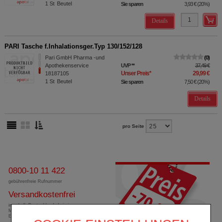
1
St
Beutel
Sie sparen
3,93 €
(
20%
)
Details
PARI Tasche f.Inhalationsger.Typ 130/152/128
Pari GmbH Pharma -und
0
Apothekenservice
UVP
**
37,49 €
Unser Preis
*
29,99 €
18187105
1
St
Beutel
Sie sparen
7,50 €
(
20%
)
Details
pro Seite
0800-10 11 422
gebührenfreie Rufnummer
Versandkostenfrei
innerhalb Deutschlands bei einem
Mindestbestellwert von 13,99 Euro oder bei
Einsendung eines Kassenrezeptes