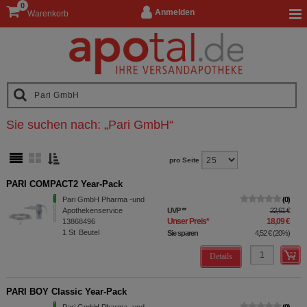
0
Anmelden
Warenkorb
Sie suchen nach:
„
Pari GmbH
“
pro Seite
PARI COMPACT2 Year-Pack
Pari GmbH Pharma -und
0
Apothekenservice
UVP
**
22,61 €
Unser Preis
*
18,09 €
13868496
1
St
Beutel
Sie sparen
4,52 €
(
20%
)
Details
PARI BOY Classic Year-Pack