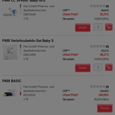
PARI LC SPRINT Baby Gr.0
Pari GmbH Pharma -und
0
Apothekenservice
UVP
**
69,62 €
Unser Preis
*
55,70 €
03870109
1
St
Sie sparen
13,92 €
(
20%
)
Details
PARI Verleihzubehör-Set Baby S
Pari GmbH Pharma -und
0
Apothekenservice
UVP
**
60,21 €
Unser Preis
*
48,17 €
04813409
1
St
Sie sparen
12,04 €
(
20%
)
Details
PARI BASIC
Pari GmbH Pharma -und
0
Apothekenservice
UVP
**
185,88 €
Unser Preis
*
100,59 €
06116525
1
St
Sie sparen
85,29 €
(
46%
)
Details