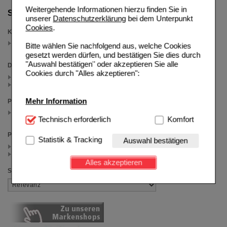
Weitergehende Informationen hierzu finden Sie in
Suche verfeinern
unserer
Datenschutzerklärung
bei dem Unterpunkt
Cookies
.
Kategorien
Pari
Bitte wählen Sie nachfolgend aus, welche Cookies
(auswahl entfernen)
gesetzt werden dürfen, und bestätigen Sie dies durch
"Auswahl bestätigen" oder akzeptieren Sie alle
Darreichungsform
Cookies durch "Alles akzeptieren":
Beutel (4)
Kombipackung (1)
Mehr Information
Packungsgröße
1 St
(auswahl entfernen)
Technisch Notwendig:
Technisch erforderlich
Hierbei handelt es sich um
Komfort
Cookies, die für die Grundfunktionen unserer
Preis
Website notwendig sind (z.B. Navigation, Warenkorb,
Statistik & Tracking
Auswahl bestätigen
Kundenkonto), weshalb auf diese nicht verzichtet
< 50.00 (24)
>= 50.00 (9)
werden kann.
Alles akzeptieren
Sortieren nach
Komfort:
Diese Cookies werden genutzt um das
Einkaufserlebnis noch ansprechender zu gestalten,
beispielsweise für die Wiedererkennung des
Besuchers oder unsere Seite an bevorzugte
Verhaltensweisen (z.B. Spracheinstellung)
anzupassen. Komfort-Cookies ermöglichen es uns