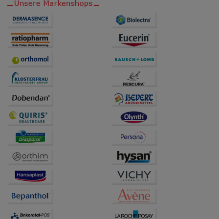
auch auf Ihre Bedürfnisse zugeschrittene Inhalte
anzuzeigen und unser Partnerprogramm zu
betreiben.
Statistik & Tracking:
Hierüber lassen sich
Informationen über die Art und Weise der Nutzung
unserer Website sammeln, mit deren Hilfe wir unsere
Website weiter für Sie optimieren können, den Inhalt
auf unserer Website aber auch die Werbung auf
Drittseiten möglichst relevant für Sie zu gestalten.
Bitte beachten Sie, dass Daten hierfür teilweise an
Dritte wie z.B. Google oder soziale Medien
übertragen werden.