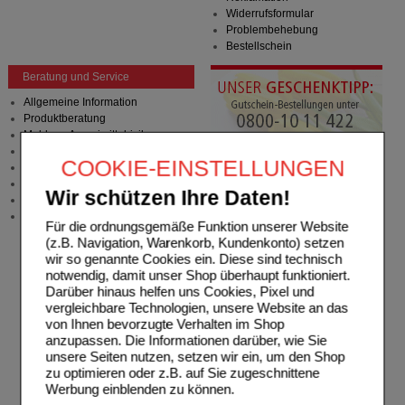
Widerrufsformular
Problembehebung
Bestellschein
Beratung und Service
Allgemeine Information
Produktberatung
Meldung Arzneimittelrisiken
Zuzahlungsfreie Arzneien
COOKIE-EINSTELLUNGEN
Angebote & Downloads
Newsletter
Wir schützen Ihre Daten!
Neukundenprämie
Stellenangebote
Für die ordnungsgemäße Funktion unserer Website
(z.B. Navigation, Warenkorb, Kundenkonto) setzen
wir so genannte Cookies ein. Diese sind technisch
notwendig, damit unser Shop überhaupt funktioniert.
Darüber hinaus helfen uns Cookies, Pixel und
vergleichbare Technologien, unsere Website an das
von Ihnen bevorzugte Verhalten im Shop
anzupassen. Die Informationen darüber, wie Sie
unsere Seiten nutzen, setzen wir ein, um den Shop
zu optimieren oder z.B. auf Sie zugeschnittene
Werbung einblenden zu können.