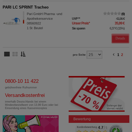
PARI LC SPRINT Tracheo
Pari GmbH Pharma -und
0
Apothekenservice
UVP
**
42,36 €
Unser Preis
*
35,99 €
08560922
1
St
Beutel
Sie sparen
6,37 €
(
15%
)
Details
1
2
pro Seite
0800-10 11 422
gebührenfreie Rufnummer
Versandkostenfrei
innerhalb Deutschlands bei einem
Mindestbestellwert von 13,99 Euro oder bei
Einsendung eines Kassenrezeptes
Bewertung