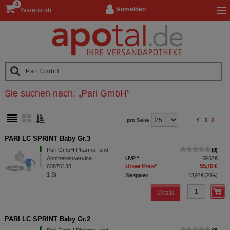
0
Anmelden
Warenkorb
Sie suchen nach:
„
Pari GmbH
“
1
2
pro Seite
PARI LC SPRINT Baby Gr.3
Pari GmbH Pharma -und
0
Apothekenservice
UVP
**
69,62 €
Unser Preis
*
55,70 €
03870138
1
St
Sie sparen
13,92 €
(
20%
)
Details
PARI LC SPRINT Baby Gr.2