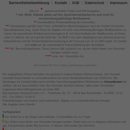
Barrierefreiheitserklärung
Kontakt
AGB
Datenschutz
Impressum
Alle mit
gekennzeichneten Felder sind Pflichtangaben.
*
inkl. MwSt. Rabatte gelten auf den Apothekenverkaufspreis und nicht für
verschreibungspflichtige Medikamente.
**
Unverbindliche Preisempfehlung des Herstellers.
***
Verkaufspreis gemäß Lauer-Taxe; verbindlicher Abrechnungspreis nach der Großen Deutschen
Spezialitätentaxe (sog. Lauer-Taxe) bei Abgabe von nicht verschreibungspflichtigen Medikamenten zu
Lasten der gesetzlichen Krankenversicherungen (z.B. bei Verschreibung des Medikaments an Kinder
unter 12 Jahren), die sich gemäß §129 Abs. 5a SGB V aus dem Abgabepreis des pharmazeutischen
Unternehmens und der Arzneimittelpreisverordnung in der Fassung zum 31.12.2003 ergibt. Es handelt
sich
nicht
um die unverbindliche Preisempfehlung des Herstellers.
****
BK: Beschaffungskosten. Diese Summe fällt zusätzlich an, da der Artikel direkt vom Hersteller
bezogen werden muss.
*****
verw. bis: Verwendbar bis.
Hier können Sie Ihre Cookie-Zustimmung widerrufen
Die angegebenen Preise beinhalten die gesetzlich vorgeschriebene Mehrwertsteuer. Der Versand
innerhalb Deutschlands ist versandkostenfrei bei einem Mindestbestellwert von 13,99 Euro. Bei
Sendungen ins Ausland fallen durch erhöhte Versicherungsgebühren Mehrkosten an
Versandkosten
Bei
Artikeln, die wir ausschließlich über den Hersteller beziehen können, fallen unter Umständen
sogenannte Beschaffungskosten an (siehe BK).
Bad Apotheke Henning Fichter e.K. - Frankfurter Str. 27 - 49214 Bad Rothenfelde - Tel 0800 / 10 11
422 - Fax 05424 / 21 64 47
Preisänderungen und Irrtümer sind vorbehalten. Abgabe nur in haushaltsüblichen Mengen.
Alle Angaben ohne Gewähr.
Verfügbarkeit:
Der Artikel ist in der Regel sofort lieferbar, in Einzelfällen bis zu 6 Tage.
Der Artikel muss direkt vom Hersteller bezogen werden. Daher kann es zu längeren Lieferzeiten und
ggf. Zusatzkosten (siehe BK) kommen. In diesem Fall werden Sie informiert.