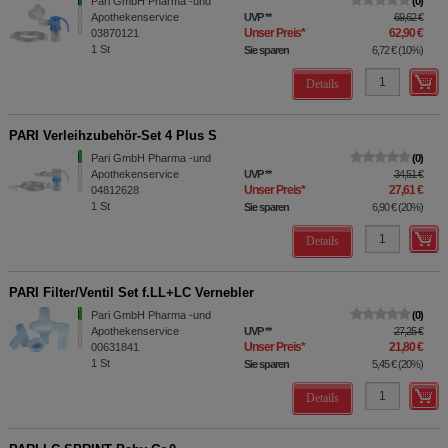
Pari GmbH Pharma -und
0
Apothekenservice
UVP
**
69,62 €
Unser Preis
*
62,90 €
03870121
1
St
Sie sparen
6,72 €
(
10%
)
Details
PARI Verleihzubehör-Set 4 Plus S
Pari GmbH Pharma -und
0
Apothekenservice
UVP
**
34,51 €
Unser Preis
*
27,61 €
04812628
1
St
Sie sparen
6,90 €
(
20%
)
Details
PARI Filter/Ventil Set f.LL+LC Vernebler
Pari GmbH Pharma -und
0
Apothekenservice
UVP
**
27,25 €
Unser Preis
*
21,80 €
00631841
1
St
Sie sparen
5,45 €
(
20%
)
Details