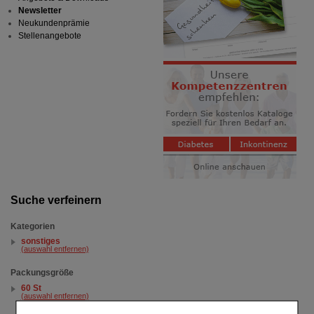
Newsletter
Neukundenprämie
Stellenangebote
Suche verfeinern
Kategorien
sonstiges
(auswahl entfernen)
Packungsgröße
60 St
(auswahl entfernen)