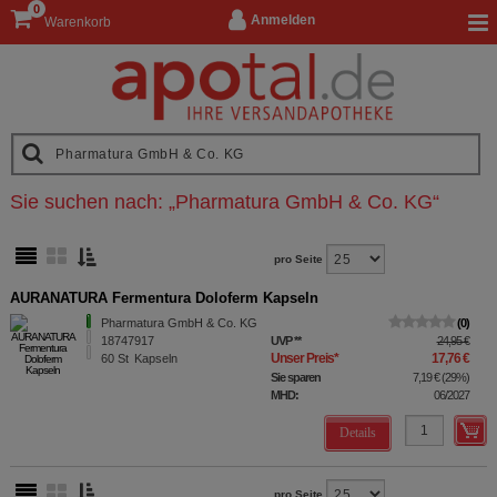
0
Anmelden
Warenkorb
Sie suchen nach:
„
Pharmatura GmbH & Co. KG
“
pro Seite
AURANATURA Fermentura Doloferm Kapseln
Pharmatura GmbH & Co. KG
0
18747917
UVP
**
24,95 €
Unser Preis
*
17,76 €
60
St
Kapseln
Sie sparen
7,19 €
(
29%
)
MHD:
06/2027
Details
pro Seite