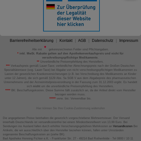
Barrierefreiheitserklärung
Kontakt
AGB
Datenschutz
Impressum
Alle mit
gekennzeichneten Felder sind Pflichtangaben.
*
inkl. MwSt. Rabatte gelten auf den Apothekenverkaufspreis und nicht für
verschreibungspflichtige Medikamente.
**
Unverbindliche Preisempfehlung des Herstellers.
***
Verkaufspreis gemäß Lauer-Taxe; verbindlicher Abrechnungspreis nach der Großen Deutschen
Spezialitätentaxe (sog. Lauer-Taxe) bei Abgabe von nicht verschreibungspflichtigen Medikamenten zu
Lasten der gesetzlichen Krankenversicherungen (z.B. bei Verschreibung des Medikaments an Kinder
unter 12 Jahren), die sich gemäß §129 Abs. 5a SGB V aus dem Abgabepreis des pharmazeutischen
Unternehmens und der Arzneimittelpreisverordnung in der Fassung zum 31.12.2003 ergibt. Es handelt
sich
nicht
um die unverbindliche Preisempfehlung des Herstellers.
****
BK: Beschaffungskosten. Diese Summe fällt zusätzlich an, da der Artikel direkt vom Hersteller
bezogen werden muss.
*****
verw. bis: Verwendbar bis.
Hier können Sie Ihre Cookie-Zustimmung widerrufen
Die angegebenen Preise beinhalten die gesetzlich vorgeschriebene Mehrwertsteuer. Der Versand
innerhalb Deutschlands ist versandkostenfrei bei einem Mindestbestellwert von 13,99 Euro. Bei
Sendungen ins Ausland fallen durch erhöhte Versicherungsgebühren Mehrkosten an
Versandkosten
Bei
Artikeln, die wir ausschließlich über den Hersteller beziehen können, fallen unter Umständen
sogenannte Beschaffungskosten an (siehe BK).
Bad Apotheke Henning Fichter e.K. - Frankfurter Str. 27 - 49214 Bad Rothenfelde - Tel 0800 / 10 11