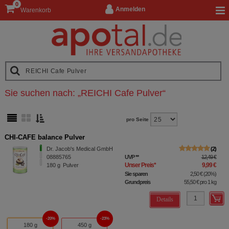
0
Anmelden
Warenkorb
Sie suchen nach:
„
REICHI Cafe Pulver
“
pro Seite
CHI-CAFE balance Pulver
Dr. Jacob's Medical GmbH
2
08885765
UVP
**
12,49 €
Unser Preis
*
9,99 €
180
g
Pulver
Sie sparen
2,50 €
(
20%
)
Grundpreis
55,50 €
pro 1 kg
Details
20%
23%
180 g
450 g