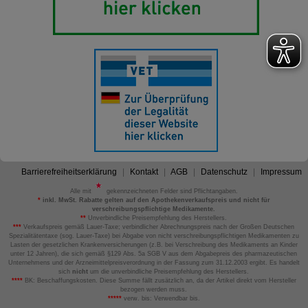
Barrierefreiheitserklärung
Kontakt
AGB
Datenschutz
Impressum
Alle mit
gekennzeichneten Felder sind Pflichtangaben.
*
inkl. MwSt. Rabatte gelten auf den Apothekenverkaufspreis und nicht für
verschreibungspflichtige Medikamente.
**
Unverbindliche Preisempfehlung des Herstellers.
***
Verkaufspreis gemäß Lauer-Taxe; verbindlicher Abrechnungspreis nach der Großen Deutschen
Spezialitätentaxe (sog. Lauer-Taxe) bei Abgabe von nicht verschreibungspflichtigen Medikamenten zu
Lasten der gesetzlichen Krankenversicherungen (z.B. bei Verschreibung des Medikaments an Kinder
unter 12 Jahren), die sich gemäß §129 Abs. 5a SGB V aus dem Abgabepreis des pharmazeutischen
Unternehmens und der Arzneimittelpreisverordnung in der Fassung zum 31.12.2003 ergibt. Es handelt
sich
nicht
um die unverbindliche Preisempfehlung des Herstellers.
****
BK: Beschaffungskosten. Diese Summe fällt zusätzlich an, da der Artikel direkt vom Hersteller
bezogen werden muss.
*****
verw. bis: Verwendbar bis.