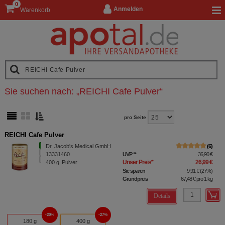
0
Anmelden
Warenkorb
Sie suchen nach:
„
REICHI Cafe Pulver
“
pro Seite
REICHI Cafe Pulver
Dr. Jacob's Medical GmbH
6
13331460
UVP
**
36,90 €
Unser Preis
*
26,99 €
400
g
Pulver
Sie sparen
9,91 €
(
27%
)
Grundpreis
67,48 €
pro 1 kg
Details
20%
27%
180 g
400 g