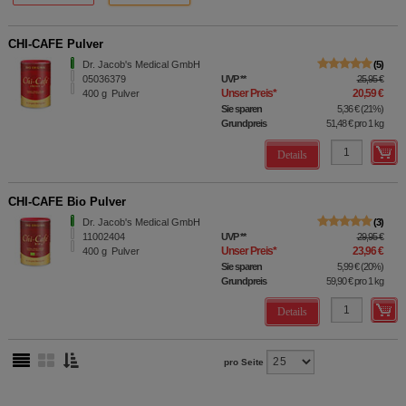
CHI-CAFE Pulver
Dr. Jacob's Medical GmbH
5
05036379
UVP
**
25,95 €
Unser Preis
*
20,59 €
400
g
Pulver
Sie sparen
5,36 €
(
21%
)
Grundpreis
51,48 €
pro 1 kg
Details
CHI-CAFE Bio Pulver
Dr. Jacob's Medical GmbH
3
11002404
UVP
**
29,95 €
Unser Preis
*
23,96 €
400
g
Pulver
Sie sparen
5,99 €
(
20%
)
Grundpreis
59,90 €
pro 1 kg
Details
pro Seite