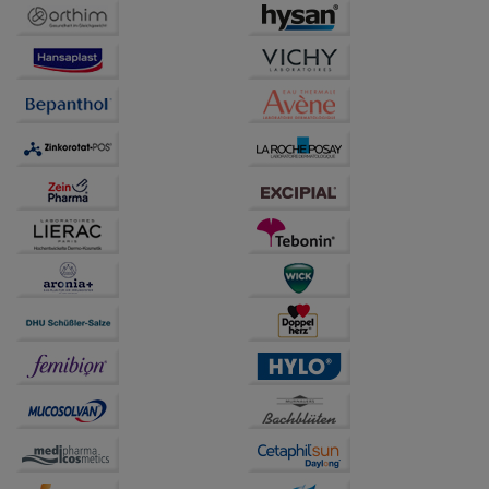
beispielsweise für die Wiedererkennung des
Besuchers oder unsere Seite an bevorzugte
Verhaltensweisen (z.B. Spracheinstellung)
anzupassen. Komfort-Cookies ermöglichen es uns
auch auf Ihre Bedürfnisse zugeschrittene Inhalte
anzuzeigen und unser Partnerprogramm zu
betreiben.
Statistik & Tracking:
Hierüber lassen sich
Informationen über die Art und Weise der Nutzung
unserer Website sammeln, mit deren Hilfe wir unsere
Website weiter für Sie optimieren können, den Inhalt
auf unserer Website aber auch die Werbung auf
Drittseiten möglichst relevant für Sie zu gestalten.
Bitte beachten Sie, dass Daten hierfür teilweise an
Dritte wie z.B. Google oder soziale Medien
übertragen werden.