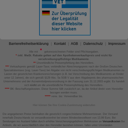
Barrierefreiheitserklärung
Kontakt
AGB
Datenschutz
Impressum
Alle mit
gekennzeichneten Felder sind Pflichtangaben.
*
inkl. MwSt. Rabatte gelten auf den Apothekenverkaufspreis und nicht für
verschreibungspflichtige Medikamente.
**
Unverbindliche Preisempfehlung des Herstellers.
***
Verkaufspreis gemäß Lauer-Taxe; verbindlicher Abrechnungspreis nach der Großen Deutschen
Spezialitätentaxe (sog. Lauer-Taxe) bei Abgabe von nicht verschreibungspflichtigen Medikamenten zu
Lasten der gesetzlichen Krankenversicherungen (z.B. bei Verschreibung des Medikaments an Kinder
unter 12 Jahren), die sich gemäß §129 Abs. 5a SGB V aus dem Abgabepreis des pharmazeutischen
Unternehmens und der Arzneimittelpreisverordnung in der Fassung zum 31.12.2003 ergibt. Es handelt
sich
nicht
um die unverbindliche Preisempfehlung des Herstellers.
****
BK: Beschaffungskosten. Diese Summe fällt zusätzlich an, da der Artikel direkt vom Hersteller
bezogen werden muss.
*****
verw. bis: Verwendbar bis.
Hier können Sie Ihre Cookie-Zustimmung widerrufen
Die angegebenen Preise beinhalten die gesetzlich vorgeschriebene Mehrwertsteuer. Der Versand
innerhalb Deutschlands ist versandkostenfrei bei einem Mindestbestellwert von 13,99 Euro. Bei
Sendungen ins Ausland fallen durch erhöhte Versicherungsgebühren Mehrkosten an
Versandkosten
Bei
Artikeln, die wir ausschließlich über den Hersteller beziehen können, fallen unter Umständen