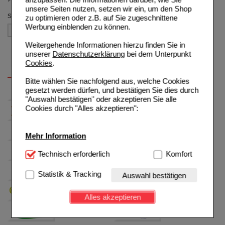
unsere Seiten nutzen, setzen wir ein, um den Shop
Sortieren nach
zu optimieren oder z.B. auf Sie zugeschnittene
Werbung einblenden zu können.
Weitergehende Informationen hierzu finden Sie in
unserer
Datenschutzerklärung
bei dem Unterpunkt
Cookies
.
Bitte wählen Sie nachfolgend aus, welche Cookies
gesetzt werden dürfen, und bestätigen Sie dies durch
"Auswahl bestätigen" oder akzeptieren Sie alle
Cookies durch "Alles akzeptieren":
Mehr Information
Technisch Notwendig:
Technisch erforderlich
Hierbei handelt es sich um
Komfort
Cookies, die für die Grundfunktionen unserer
Website notwendig sind (z.B. Navigation, Warenkorb,
Statistik & Tracking
Auswahl bestätigen
Kundenkonto), weshalb auf diese nicht verzichtet
werden kann.
Alles akzeptieren
Komfort:
Diese Cookies werden genutzt um das
Einkaufserlebnis noch ansprechender zu gestalten,