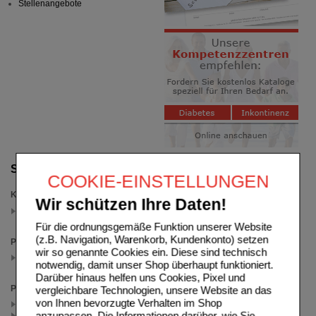
Stellenangebote
Suche verfeinern
COOKIE-EINSTELLUNGEN
Kategorien
Wir schützen Ihre Daten!
Sonstiges
(auswahl entfernen)
Für die ordnungsgemäße Funktion unserer Website
(z.B. Navigation, Warenkorb, Kundenkonto) setzen
Packungsgröße
wir so genannte Cookies ein. Diese sind technisch
400 g
notwendig, damit unser Shop überhaupt funktioniert.
(auswahl entfernen)
Darüber hinaus helfen uns Cookies, Pixel und
Preis
vergleichbare Technologien, unsere Website an das
von Ihnen bevorzugte Verhalten im Shop
< 24.00 (2)
anzupassen. Die Informationen darüber, wie Sie
>= 24.00 (1)