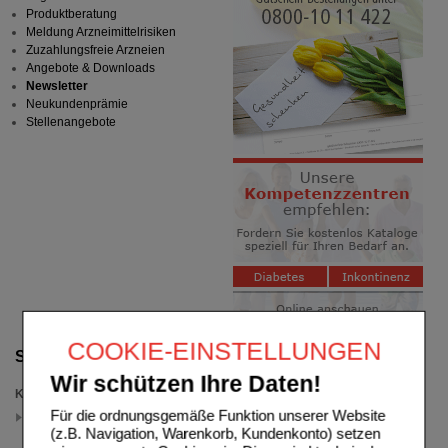
Produktberatung
Meldung Arzneimittelrisiken
Zuzahlungsfreie Arzneien
Angebote & Downloads
Newsletter
Neukundenprämie
Stellenangebote
COOKIE-EINSTELLUNGEN
Suche verfeinern
Wir schützen Ihre Daten!
Kategorien
Für die ordnungsgemäße Funktion unserer Website
Säfte
(auswahl entfernen)
(z.B. Navigation, Warenkorb, Kundenkonto) setzen