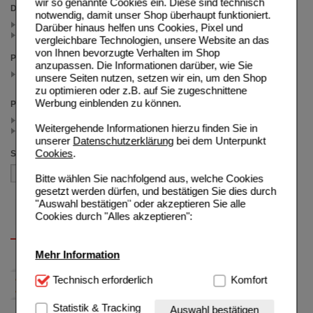
wir so genannte Cookies ein. Diese sind technisch
Darreichungsform
notwendig, damit unser Shop überhaupt funktioniert.
Flüssigkeit (1)
Darüber hinaus helfen uns Cookies, Pixel und
Saft (3)
vergleichbare Technologien, unsere Website an das
von Ihnen bevorzugte Verhalten im Shop
Packungsgröße
anzupassen. Die Informationen darüber, wie Sie
750 ml
unsere Seiten nutzen, setzen wir ein, um den Shop
(auswahl entfernen)
zu optimieren oder z.B. auf Sie zugeschnittene
Werbung einblenden zu können.
Preis
< 5.00 (2)
Weitergehende Informationen hierzu finden Sie in
>= 5.00 (2)
unserer
Datenschutzerklärung
bei dem Unterpunkt
Cookies
.
Sortieren nach
Bitte wählen Sie nachfolgend aus, welche Cookies
gesetzt werden dürfen, und bestätigen Sie dies durch
"Auswahl bestätigen" oder akzeptieren Sie alle
Cookies durch "Alles akzeptieren":
Mehr Information
Technisch Notwendig:
Technisch erforderlich
Hierbei handelt es sich um
Komfort
Cookies, die für die Grundfunktionen unserer
Website notwendig sind (z.B. Navigation, Warenkorb,
Statistik & Tracking
Auswahl bestätigen