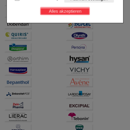
Kundenkonto), weshalb auf diese nicht verzichtet
werden kann.
Alles akzeptieren
Komfort:
Diese Cookies werden genutzt um das
Einkaufserlebnis noch ansprechender zu gestalten,
beispielsweise für die Wiedererkennung des
Besuchers oder unsere Seite an bevorzugte
Verhaltensweisen (z.B. Spracheinstellung)
anzupassen. Komfort-Cookies ermöglichen es uns
auch auf Ihre Bedürfnisse zugeschrittene Inhalte
anzuzeigen und unser Partnerprogramm zu
betreiben.
Statistik & Tracking:
Hierüber lassen sich
Informationen über die Art und Weise der Nutzung
unserer Website sammeln, mit deren Hilfe wir unsere
Website weiter für Sie optimieren können, den Inhalt
auf unserer Website aber auch die Werbung auf
Drittseiten möglichst relevant für Sie zu gestalten.
Bitte beachten Sie, dass Daten hierfür teilweise an
Dritte wie z.B. Google oder soziale Medien
übertragen werden.