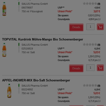
SALUS Pharma GmbH
0
06078687
UVP
**
4,59 €
Unser Preis
*
3,67 €
750
ml
Flüssigkeit
Sie sparen
0,92 €
(
20%
)
Grundpreis
4,89 €
pro 1 l
Details
TOPVITAL Kurdrink Möhre-Mango Bio Schoenenberger
SALUS Pharma GmbH
0
02516819
UVP
**
6,29 €
Unser Preis
*
5,03 €
750
ml
Saft
Sie sparen
1,26 €
(
20%
)
Grundpreis
6,71 €
pro 1 l
Details
APFEL-INGWER-MIX Bio-Saft Schoenenberger
SALUS Pharma GmbH
0
00224892
UVP
**
6,29 €
Unser Preis
*
5,03 €
750
ml
Saft
Sie sparen
1,26 €
(
20%
)
Grundpreis
6,71 €
pro 1 l