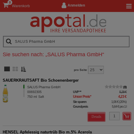
0
Anmelden
Warenkorb
Sie suchen nach:
„
SALUS Pharma GmbH
“
pro Seite
SAUERKRAUTSAFT Bio Schoenenberger
SALUS Pharma GmbH
0
00692305
UVP
**
5,29 €
Unser Preis
*
4,23 €
750
ml
Saft
Sie sparen
1,06 €
(
20%
)
Grundpreis
5,64 €
pro 1 l
Details
HENSEL Apfelessig naturtrüb Bio m.5% Acerola