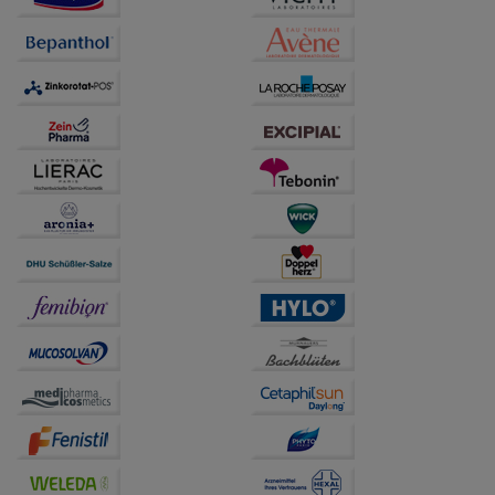
Verhaltensweisen (z.B. Spracheinstellung)
anzupassen. Komfort-Cookies ermöglichen es uns
auch auf Ihre Bedürfnisse zugeschrittene Inhalte
anzuzeigen und unser Partnerprogramm zu
betreiben.
Statistik & Tracking:
Hierüber lassen sich
Informationen über die Art und Weise der Nutzung
unserer Website sammeln, mit deren Hilfe wir unsere
Website weiter für Sie optimieren können, den Inhalt
auf unserer Website aber auch die Werbung auf
Drittseiten möglichst relevant für Sie zu gestalten.
Bitte beachten Sie, dass Daten hierfür teilweise an
Dritte wie z.B. Google oder soziale Medien
übertragen werden.