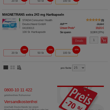
20 St
50 St
100 St
MAGNETRANS extra 243 mg Hartkapseln
STADA Consumer Health
1
Deutschland GmbH
AVP
***
29,99 €
Unser Preis
*
19,01 €
04193013
100
St
Hartkapseln
Sie sparen
10,98 €
(
37%
)
Details
29%
31%
37%
20 St
50 St
100 St
pro Seite
0800-10 11 422
gebührenfreie Rufnummer
Versandkostenfrei
innerhalb Deutschlands bei einem
Mindestbestellwert von 13,99 Euro oder bei