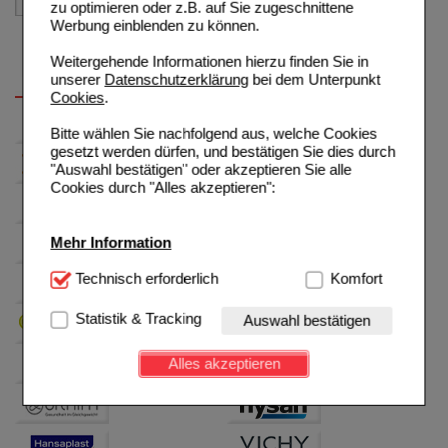
zu optimieren oder z.B. auf Sie zugeschnittene
Werbung einblenden zu können.
Weitergehende Informationen hierzu finden Sie in
unserer
Datenschutzerklärung
bei dem Unterpunkt
Cookies
.
Bitte wählen Sie nachfolgend aus, welche Cookies
gesetzt werden dürfen, und bestätigen Sie dies durch
"Auswahl bestätigen" oder akzeptieren Sie alle
Cookies durch "Alles akzeptieren":
Mehr Information
Technisch Notwendig:
Technisch erforderlich
Hierbei handelt es sich um
Komfort
Cookies, die für die Grundfunktionen unserer
Website notwendig sind (z.B. Navigation, Warenkorb,
Statistik & Tracking
Auswahl bestätigen
Kundenkonto), weshalb auf diese nicht verzichtet
werden kann.
Alles akzeptieren
Komfort:
Diese Cookies werden genutzt um das
Einkaufserlebnis noch ansprechender zu gestalten,
beispielsweise für die Wiedererkennung des
Besuchers oder unsere Seite an bevorzugte