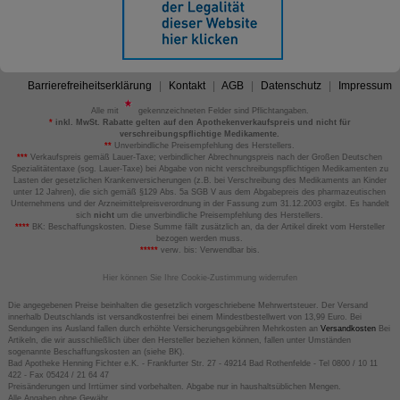
Barrierefreiheitserklärung
Kontakt
AGB
Datenschutz
Impressum
Alle mit
gekennzeichneten Felder sind Pflichtangaben.
*
inkl. MwSt. Rabatte gelten auf den Apothekenverkaufspreis und nicht für
verschreibungspflichtige Medikamente.
**
Unverbindliche Preisempfehlung des Herstellers.
***
Verkaufspreis gemäß Lauer-Taxe; verbindlicher Abrechnungspreis nach der Großen Deutschen
Spezialitätentaxe (sog. Lauer-Taxe) bei Abgabe von nicht verschreibungspflichtigen Medikamenten zu
Lasten der gesetzlichen Krankenversicherungen (z.B. bei Verschreibung des Medikaments an Kinder
unter 12 Jahren), die sich gemäß §129 Abs. 5a SGB V aus dem Abgabepreis des pharmazeutischen
Unternehmens und der Arzneimittelpreisverordnung in der Fassung zum 31.12.2003 ergibt. Es handelt
sich
nicht
um die unverbindliche Preisempfehlung des Herstellers.
****
BK: Beschaffungskosten. Diese Summe fällt zusätzlich an, da der Artikel direkt vom Hersteller
bezogen werden muss.
*****
verw. bis: Verwendbar bis.
Hier können Sie Ihre Cookie-Zustimmung widerrufen
Die angegebenen Preise beinhalten die gesetzlich vorgeschriebene Mehrwertsteuer. Der Versand
innerhalb Deutschlands ist versandkostenfrei bei einem Mindestbestellwert von 13,99 Euro. Bei
Sendungen ins Ausland fallen durch erhöhte Versicherungsgebühren Mehrkosten an
Versandkosten
Bei
Artikeln, die wir ausschließlich über den Hersteller beziehen können, fallen unter Umständen
sogenannte Beschaffungskosten an (siehe BK).
Bad Apotheke Henning Fichter e.K. - Frankfurter Str. 27 - 49214 Bad Rothenfelde - Tel 0800 / 10 11
422 - Fax 05424 / 21 64 47
Preisänderungen und Irrtümer sind vorbehalten. Abgabe nur in haushaltsüblichen Mengen.
Alle Angaben ohne Gewähr.