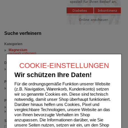
Suche verfeinern
Kategorien
Magnesium
(auswahl entfernen)
Darreichungsform
COOKIE-EINSTELLUNGEN
Hartkapseln
(auswahl entfernen)
Wir schützen Ihre Daten!
Packungsgröße
Für die ordnungsgemäße Funktion unserer Website
100 St
(z.B. Navigation, Warenkorb, Kundenkonto) setzen
(auswahl entfernen)
wir so genannte Cookies ein. Diese sind technisch
notwendig, damit unser Shop überhaupt funktioniert.
Preis
Darüber hinaus helfen uns Cookies, Pixel und
< 12.50 (1)
vergleichbare Technologien, unsere Website an das
>= 12.50 (1)
von Ihnen bevorzugte Verhalten im Shop
anzupassen. Die Informationen darüber, wie Sie
Sortieren nach
unsere Seiten nutzen, setzen wir ein, um den Shop