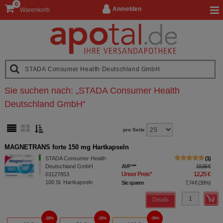
0
Anmelden
Warenkorb
Sie suchen nach:
„
STADA Consumer Health
Deutschland GmbH
“
pro Seite
MAGNETRANS forte 150 mg Hartkapseln
STADA Consumer Health
1
Deutschland GmbH
AVP
***
19,99 €
Unser Preis
*
12,25 €
03127853
100
St
Hartkapseln
Sie sparen
7,74 €
(
39%
)
Details
28%
29%
39%