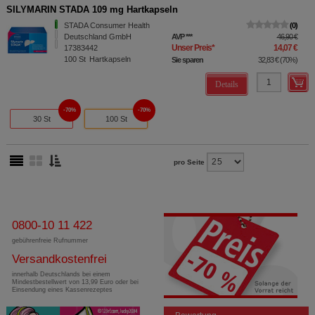
SILYMARIN STADA 109 mg Hartkapseln
STADA Consumer Health
0
Deutschland GmbH
AVP
***
46,90 €
Unser Preis
*
14,07 €
17383442
100
St
Hartkapseln
Sie sparen
32,83 €
(
70%
)
Details
70%
70%
30 St
100 St
pro Seite
0800-10 11 422
gebührenfreie Rufnummer
Versandkostenfrei
innerhalb Deutschlands bei einem
Mindestbestellwert von 13,99 Euro oder bei
Einsendung eines Kassenrezeptes