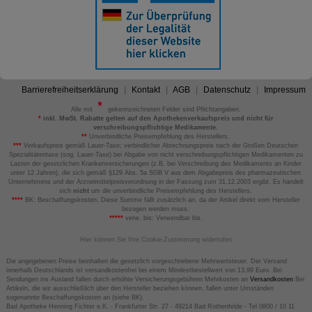
Barrierefreiheitserklärung
Kontakt
AGB
Datenschutz
Impressum
Alle mit
gekennzeichneten Felder sind Pflichtangaben.
*
inkl. MwSt. Rabatte gelten auf den Apothekenverkaufspreis und nicht für
verschreibungspflichtige Medikamente.
**
Unverbindliche Preisempfehlung des Herstellers.
***
Verkaufspreis gemäß Lauer-Taxe; verbindlicher Abrechnungspreis nach der Großen Deutschen
Spezialitätentaxe (sog. Lauer-Taxe) bei Abgabe von nicht verschreibungspflichtigen Medikamenten zu
Lasten der gesetzlichen Krankenversicherungen (z.B. bei Verschreibung des Medikaments an Kinder
unter 12 Jahren), die sich gemäß §129 Abs. 5a SGB V aus dem Abgabepreis des pharmazeutischen
Unternehmens und der Arzneimittelpreisverordnung in der Fassung zum 31.12.2003 ergibt. Es handelt
sich
nicht
um die unverbindliche Preisempfehlung des Herstellers.
****
BK: Beschaffungskosten. Diese Summe fällt zusätzlich an, da der Artikel direkt vom Hersteller
bezogen werden muss.
*****
verw. bis: Verwendbar bis.
Hier können Sie Ihre Cookie-Zustimmung widerrufen
Die angegebenen Preise beinhalten die gesetzlich vorgeschriebene Mehrwertsteuer. Der Versand
innerhalb Deutschlands ist versandkostenfrei bei einem Mindestbestellwert von 13,99 Euro. Bei
Sendungen ins Ausland fallen durch erhöhte Versicherungsgebühren Mehrkosten an
Versandkosten
Bei
Artikeln, die wir ausschließlich über den Hersteller beziehen können, fallen unter Umständen
sogenannte Beschaffungskosten an (siehe BK).
Bad Apotheke Henning Fichter e.K. - Frankfurter Str. 27 - 49214 Bad Rothenfelde - Tel 0800 / 10 11