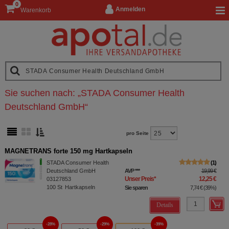
0
Anmelden
Warenkorb
Sie suchen nach:
„
STADA Consumer Health
Deutschland GmbH
“
pro Seite
MAGNETRANS forte 150 mg Hartkapseln
STADA Consumer Health
1
Deutschland GmbH
AVP
***
19,99 €
Unser Preis
*
12,25 €
03127853
100
St
Hartkapseln
Sie sparen
7,74 €
(
39%
)
Details
28%
29%
39%