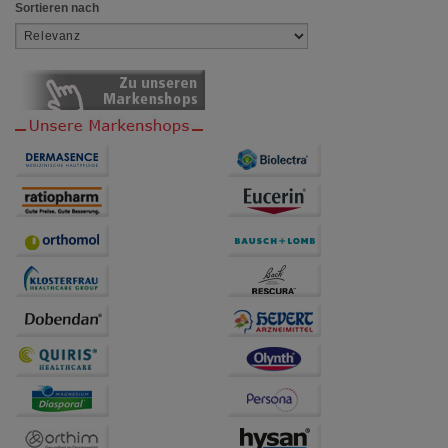
Besuchers oder unsere Seite an bevorzugte
Sortieren nach
Verhaltensweisen (z.B. Spracheinstellung)
anzupassen. Komfort-Cookies ermöglichen es uns
auch auf Ihre Bedürfnisse zugeschrittene Inhalte
anzuzeigen und unser Partnerprogramm zu
betreiben.
Statistik & Tracking:
Hierüber lassen sich
Informationen über die Art und Weise der Nutzung
unserer Website sammeln, mit deren Hilfe wir unsere
Website weiter für Sie optimieren können, den Inhalt
auf unserer Website aber auch die Werbung auf
Drittseiten möglichst relevant für Sie zu gestalten.
Bitte beachten Sie, dass Daten hierfür teilweise an
Dritte wie z.B. Google oder soziale Medien
übertragen werden.