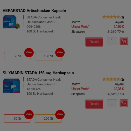
HEPARSTAD Artischocken Kapseln
STADA Consumer Health
1
Deutschland GmbH
AVP
***
48,83 €
Unser Preis
*
14,69 €
00449266
100
St
Hartkapseln
Sie sparen
34,14 €
(
70%
)
Details
70%
70%
50 St
100 St
SILYMARIN STADA 156 mg Hartkapseln
STADA Consumer Health
1
Deutschland GmbH
AVP
***
61,20 €
Unser Preis
*
18,36 €
18701424
100
St
Hartkapseln
Sie sparen
42,84 €
(
70%
)
Details
70%
70%
30 St
100 St