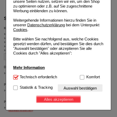
unsere Seiten nutzen, setzen wir ein, um den Shop
zu optimieren oder z.B. auf Sie zugeschnittene
Werbung einblenden zu können.
Suche verfeinern
Weitergehende Informationen hierzu finden Sie in
unserer
Datenschutzerklärung
bei dem Unterpunkt
Kategorien
Cookies
.
... unsere 70%25er (3)
Magnesium (2)
Bitte wählen Sie nachfolgend aus, welche Cookies
Leber & Galle (2)
gesetzt werden dürfen, und bestätigen Sie dies durch
Leber - Unterstützende Behandlung (1)
"Auswahl bestätigen" oder akzeptieren Sie alle
Immunstimulantien (1)
Cookies durch "Alles akzeptieren":
Mehr Information
Darreichungsform
Hartkapseln
(auswahl entfernen)
Technisch Notwendig:
Technisch erforderlich
Hierbei handelt es sich um
Komfort
Cookies, die für die Grundfunktionen unserer
Packungsgröße
Website notwendig sind (z.B. Navigation, Warenkorb,
Statistik & Tracking
Auswahl bestätigen
100 St
Kundenkonto), weshalb auf diese nicht verzichtet
(auswahl entfernen)
werden kann.
Alles akzeptieren
Preis
Komfort:
Diese Cookies werden genutzt um das
2.50 - 24.99
Einkaufserlebnis noch ansprechender zu gestalten,
(auswahl entfernen)
beispielsweise für die Wiedererkennung des