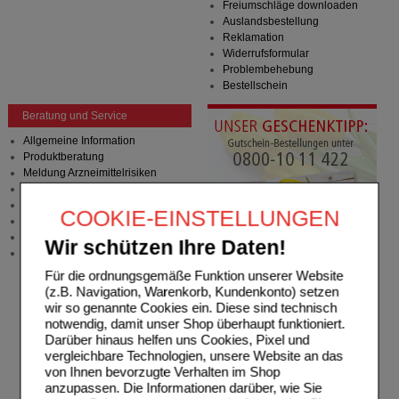
Freiumschläge downloaden
Auslandsbestellung
Reklamation
Widerrufsformular
Problembehebung
Bestellschein
Beratung und Service
Allgemeine Information
Produktberatung
Meldung Arzneimittelrisiken
Zuzahlungsfreie Arzneien
Angebote & Downloads
COOKIE-EINSTELLUNGEN
Newsletter
Neukundenprämie
Wir schützen Ihre Daten!
Stellenangebote
Für die ordnungsgemäße Funktion unserer Website
(z.B. Navigation, Warenkorb, Kundenkonto) setzen
wir so genannte Cookies ein. Diese sind technisch
notwendig, damit unser Shop überhaupt funktioniert.
Darüber hinaus helfen uns Cookies, Pixel und
vergleichbare Technologien, unsere Website an das
von Ihnen bevorzugte Verhalten im Shop
anzupassen. Die Informationen darüber, wie Sie