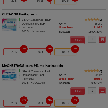
20 St
50 St
100 St
CURAZINK Hartkapseln
STADA Consumer Health
1
Deutschland GmbH
AVP
***
35,98 €
Unser Preis
*
21,99 €
00679411
100
St
Hartkapseln
Sie sparen
13,99 €
(
39%
)
Details
20%
45%
39%
20 St
50 St
100 St
MAGNETRANS extra 243 mg Hartkapseln
STADA Consumer Health
1
Deutschland GmbH
AVP
***
29,99 €
Unser Preis
*
19,01 €
04193013
100
St
Hartkapseln
Sie sparen
10,98 €
(
37%
)
Details
29%
31%
37%
20 St
50 St
100 St