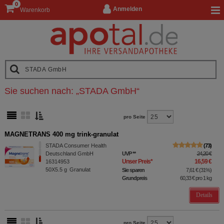
0
Anmelden
Warenkorb
Sie suchen nach:
„
STADA GmbH
“
pro Seite
MAGNETRANS 400 mg trink-granulat
STADA Consumer Health
73
Deutschland GmbH
UVP
**
24,20 €
Unser Preis
*
16,59 €
16314953
50X5.5
g
Granulat
Sie sparen
7,61 €
(
31%
)
Grundpreis
60,33 €
pro 1 kg
Details
pro Seite