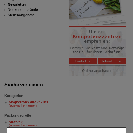
Newsletter
Neukundenprämie
Stellenangebote
Suche verfeinern
Kategorien
Magnetrans direkt 20er
(auswahl entfernen)
Packungsgröße
50X5.5 g
(auswahl entfernen)