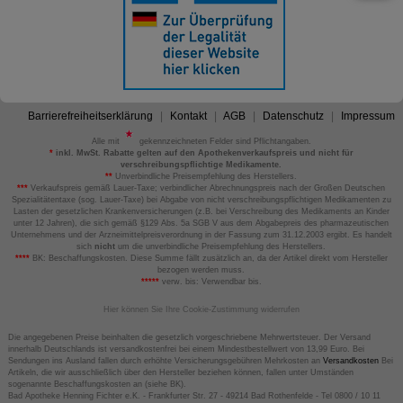
Barrierefreiheitserklärung
Kontakt
AGB
Datenschutz
Impressum
Alle mit
gekennzeichneten Felder sind Pflichtangaben.
*
inkl. MwSt. Rabatte gelten auf den Apothekenverkaufspreis und nicht für
verschreibungspflichtige Medikamente.
**
Unverbindliche Preisempfehlung des Herstellers.
***
Verkaufspreis gemäß Lauer-Taxe; verbindlicher Abrechnungspreis nach der Großen Deutschen
Spezialitätentaxe (sog. Lauer-Taxe) bei Abgabe von nicht verschreibungspflichtigen Medikamenten zu
Lasten der gesetzlichen Krankenversicherungen (z.B. bei Verschreibung des Medikaments an Kinder
unter 12 Jahren), die sich gemäß §129 Abs. 5a SGB V aus dem Abgabepreis des pharmazeutischen
Unternehmens und der Arzneimittelpreisverordnung in der Fassung zum 31.12.2003 ergibt. Es handelt
sich
nicht
um die unverbindliche Preisempfehlung des Herstellers.
****
BK: Beschaffungskosten. Diese Summe fällt zusätzlich an, da der Artikel direkt vom Hersteller
bezogen werden muss.
*****
verw. bis: Verwendbar bis.
Hier können Sie Ihre Cookie-Zustimmung widerrufen
Die angegebenen Preise beinhalten die gesetzlich vorgeschriebene Mehrwertsteuer. Der Versand
innerhalb Deutschlands ist versandkostenfrei bei einem Mindestbestellwert von 13,99 Euro. Bei
Sendungen ins Ausland fallen durch erhöhte Versicherungsgebühren Mehrkosten an
Versandkosten
Bei
Artikeln, die wir ausschließlich über den Hersteller beziehen können, fallen unter Umständen
sogenannte Beschaffungskosten an (siehe BK).
Bad Apotheke Henning Fichter e.K. - Frankfurter Str. 27 - 49214 Bad Rothenfelde - Tel 0800 / 10 11