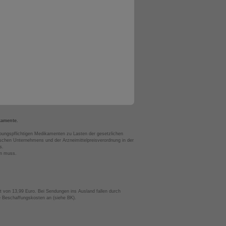
kamente.
bungspflichtigen Medikamenten zu Lasten der gesetzlichen
chen Unternehmens und der Arzneimittelpreisverordnung in der
s.
en muss.
t von 13,99 Euro. Bei Sendungen ins Ausland fallen durch
te Beschaffungskosten an (siehe BK).