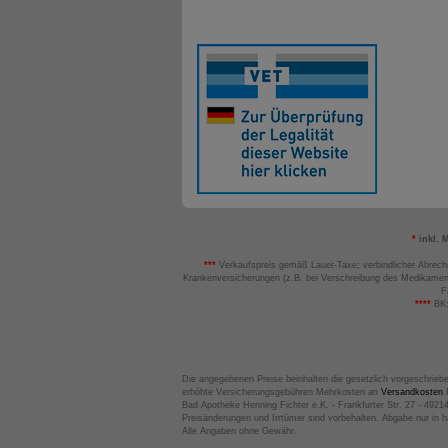
*
inkl. 
***
Verkaufspreis gemäß Lauer-Taxe; verbindlicher Abrech
Krankenversicherungen (z.B. bei Verschreibung des Medikamen
F
****
BK:
Die angegebenen Preise beinhalten die gesetzlich vorgeschrieb
erhöhte Versicherungsgebühren Mehrkosten an
Versandkosten
B
Bad Apotheke Henning Fichter e.K. - Frankfurter Str. 27 - 4921
Preisänderungen und Irrtümer sind vorbehalten. Abgabe nur in 
Alle Angaben ohne Gewähr.