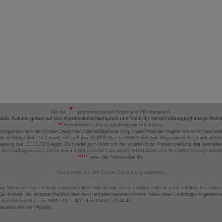
Alle mit
gekennzeichneten Felder sind Pflichtangaben.
MwSt. Rabatte gelten auf den Apothekenverkaufspreis und nicht für verschreibungspflichtige Medi
**
Unverbindliche Preisempfehlung des Herstellers.
nungspreis nach der Großen Deutschen Spezialitätentaxe (sog. Lauer-Taxe) bei Abgabe von nicht verschrei
ts an Kinder unter 12 Jahren), die sich gemäß §129 Abs. 5a SGB V aus dem Abgabepreis des pharmazeutis
assung zum 31.12.2003 ergibt. Es handelt sich
nicht
um die unverbindliche Preisempfehlung des Hersteller
 Beschaffungskosten. Diese Summe fällt zusätzlich an, da der Artikel direkt vom Hersteller bezogen werd
*****
verw. bis: Verwendbar bis.
Hier können Sie Ihre Cookie-Zustimmung widerrufen
ene Mehrwertsteuer. Der Versand innerhalb Deutschlands ist versandkostenfrei bei einem Mindestbestellwer
ei Artikeln, die wir ausschließlich über den Hersteller beziehen können, fallen unter Umständen sogenann
4 Bad Rothenfelde - Tel 0800 / 10 11 422 - Fax 05424 / 21 64 47
haushaltsüblichen Mengen.