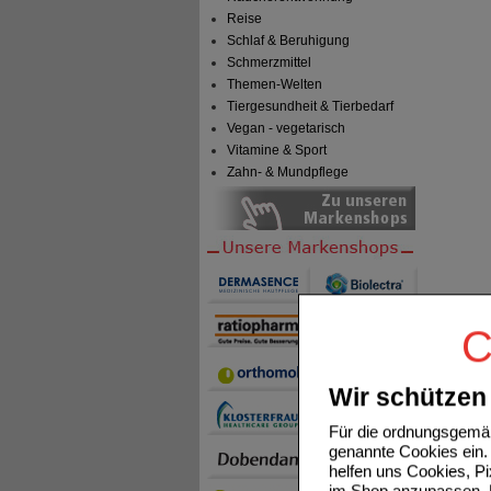
Reise
Schlaf & Beruhigung
Schmerzmittel
Themen-Welten
Tiergesundheit & Tierbedarf
Vegan - vegetarisch
Vitamine & Sport
Zahn- & Mundpflege
C
Wir schützen 
Für die ordnungsgemäß
genannte Cookies ein. 
helfen uns Cookies, P
im Shop anzupassen. D