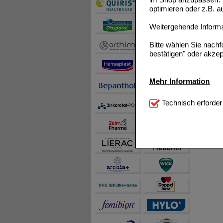
optimieren oder z.B. 
Weitergehende Informat
Bitte wählen Sie nach
bestätigen" oder akzep
Mehr Information
Technisch Notwendi
Technisch erforder
notwendig sind (z.B. N
Komfort:
Diese Cookie
beispielsweise für di
Spracheinstellung) an
Inhalte anzuzeigen un
Statistik & Tracking:
H
sammeln, mit deren Hil
auch die Werbung auf Dr
teilweise an Dritte wi