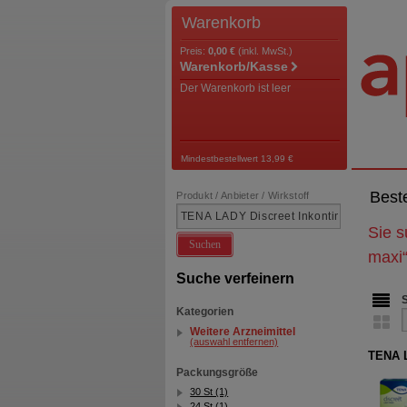
Warenkorb
Preis:
0,00 €
(inkl. MwSt.)
Warenkorb/Kasse
Der Warenkorb ist leer
Mindestbestellwert 13,99 €
Best
Produkt / Anbieter / Wirkstoff
Sie 
Suchen
maxi
Suche verfeinern
Kategorien
Weitere Arzneimittel
(auswahl entfernen)
TENA L
Packungsgröße
30 St (1)
24 St (1)