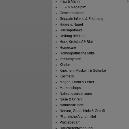
Frau & Mann
Fuß- & Nagelpilz
Geschenkideen
Grippale Infekte & Erkältung
Haare & Nägel
Hausapotheke
Heilung der Haut
Herz, Kreislauf & Blut
Homecare
Homöopathische Mittel
Immunsystem
Kinder
Knochen, Muskeln & Gelenke
Kosmetik
Magen, Darm & Leber
Markenshops
Nahrungsergänzung
Nase & Ohren
Naturheilkunde
Nerven, Gedächtnis & Gemüt
Pflanzliche Arzneimittel
Praxisbedarf
Raucherentwöhnung