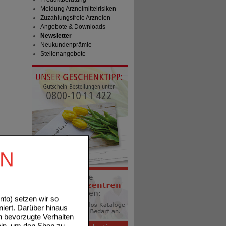
Meldung Arzneimittelrisiken
Zuzahlungsfreie Arzneien
Angebote & Downloads
Newsletter
Neukundenprämie
Stellenangebote
EN
to) setzen wir so
niert. Darüber hinaus
n bevorzugte Verhalten
ein, um den Shop zu