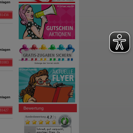
nlagen
981456
nlagen
981083
nlagen
Bewertung
981427