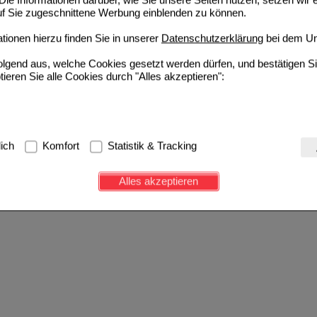
auf Sie zugeschnittene Werbung einblenden zu können.
ionen hierzu finden Sie in unserer
Datenschutzerklärung
bei dem Un
folgend aus, welche Cookies gesetzt werden dürfen, und bestätigen S
tieren Sie alle Cookies durch "Alles akzeptieren":
g:
Hierbei handelt es sich um Cookies, die für die Grundfunktionen u
lich
Komfort
Statistik & Tracking
avigation, Warenkorb, Kundenkonto), weshalb auf diese nicht verzich
s werden genutzt um das Einkaufserlebnis noch ansprechender zu g
Alles akzeptieren
e Wiedererkennung des Besuchers oder unsere Seite an bevorzugte Ve
zupassen. Komfort-Cookies ermöglichen es uns auch auf Ihre Bedürf
d unser Partnerprogramm zu betreiben.
ierüber lassen sich Informationen über die Art und Weise der Nutzu
fe wir unsere Website weiter für Sie optimieren können, den Inhalt a
ittseiten möglichst relevant für Sie zu gestalten. Bitte beachten Sie
e z.B. Google oder soziale Medien übertragen werden.