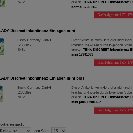
24
St
ersetzt:
TENA DISCREET Inkontinenz Ei
normal 17981456
.
Nachfolger mit PZN 17
ADY Discreet Inkontinenz Einlagen mini
Essity Germany GmbH
Dieser Artikel ist vom Hersteller nicht mehr
12365847
lieferbar und wurde durch folgenden Artikel
30
St
ersetzt:
TENA DISCREET Inkontinenz Ei
mini 17981083
.
Nachfolger mit PZN 17
ADY Discreet Inkontinenz Einlagen mini plus
Essity Germany GmbH
Dieser Artikel ist vom Hersteller nicht mehr
12365899
lieferbar und wurde durch folgenden Artikel
20
St
ersetzt:
TENA DISCREET Inkontinenz Ei
mini plus 17981427
.
Nachfolger mit PZN 17
Sortieren nach:
pro Seite