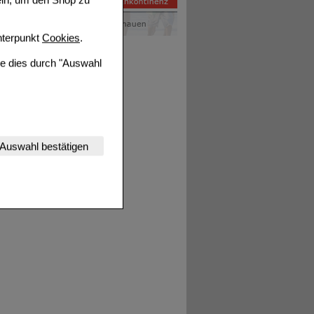
terpunkt
Cookies
.
ie dies durch "Auswahl
nserer Website
Auswahl bestätigen
tet werden kann.
estalten,
rhaltensweisen (z.B.
nisse zugeschrittene
ng unserer Website
uf unserer Website aber
, dass Daten hierfür