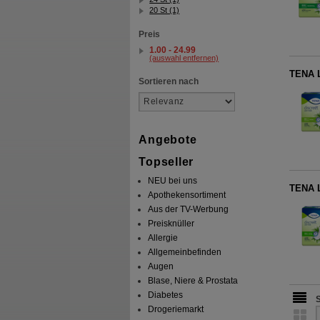
20 St (1)
Preis
1.00 - 24.99
(auswahl entfernen)
TENA L
Sortieren nach
Angebote
Topseller
NEU bei uns
TENA L
Apothekensortiment
Aus der TV-Werbung
Preisknüller
Allergie
Allgemeinbefinden
Augen
Blase, Niere & Prostata
Diabetes
Drogeriemarkt