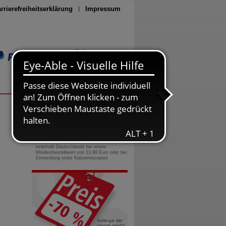
rrierefreiheitserklärung
Impressum
Seite drucken
0800-10 11 422
gebührenfreie Rufnummer
Versandkostenfrei
innerhalb Deutschlands bei einem
Mindestbestellwert von 13,99 Euro oder bei
Einsendung eines Kassenrezeptes