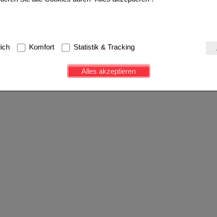
g:
Hierbei handelt es sich um Cookies, die für die Grundfunktionen u
lich
Komfort
Statistik & Tracking
avigation, Warenkorb, Kundenkonto), weshalb auf diese nicht verzich
s werden genutzt um das Einkaufserlebnis noch ansprechender zu g
Alles akzeptieren
e Wiedererkennung des Besuchers oder unsere Seite an bevorzugte Ve
zupassen. Komfort-Cookies ermöglichen es uns auch auf Ihre Bedürf
d unser Partnerprogramm zu betreiben.
ierüber lassen sich Informationen über die Art und Weise der Nutzu
fe wir unsere Website weiter für Sie optimieren können, den Inhalt a
ittseiten möglichst relevant für Sie zu gestalten. Bitte beachten Sie
e z.B. Google oder soziale Medien übertragen werden.