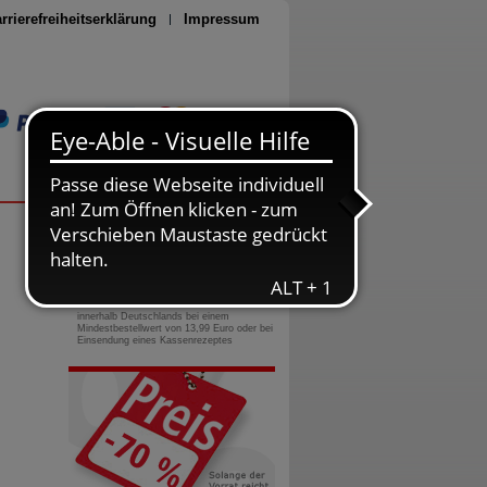
rrierefreiheitserklärung
Impressum
Seite drucken
0800-10 11 422
gebührenfreie Rufnummer
Versandkostenfrei
innerhalb Deutschlands bei einem
Mindestbestellwert von 13,99 Euro oder bei
Einsendung eines Kassenrezeptes