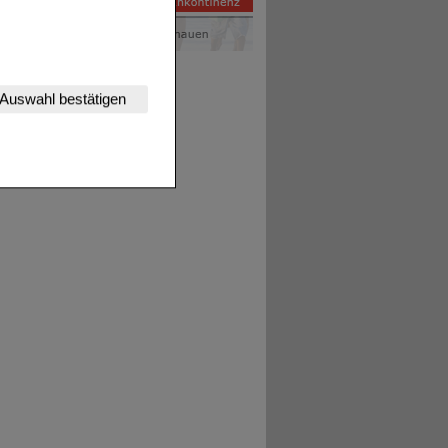
nserer Website
Auswahl bestätigen
tet werden kann.
estalten,
rhaltensweisen (z.B.
nisse zugeschrittene
ng unserer Website
uf unserer Website aber
, dass Daten hierfür