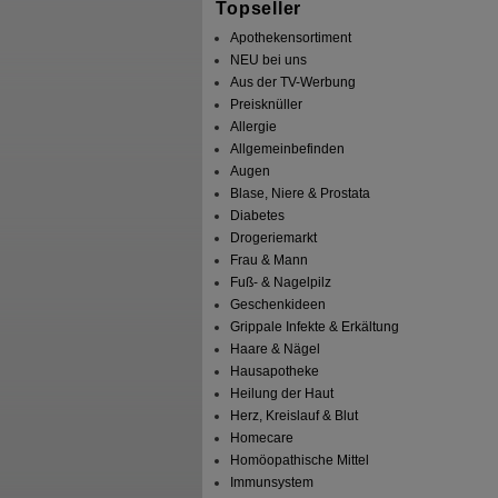
Topseller
Apothekensortiment
NEU bei uns
Aus der TV-Werbung
Preisknüller
Allergie
Allgemeinbefinden
Augen
Blase, Niere & Prostata
Diabetes
Drogeriemarkt
Frau & Mann
Fuß- & Nagelpilz
Geschenkideen
Grippale Infekte & Erkältung
Haare & Nägel
Hausapotheke
Heilung der Haut
Herz, Kreislauf & Blut
Homecare
Homöopathische Mittel
Immunsystem