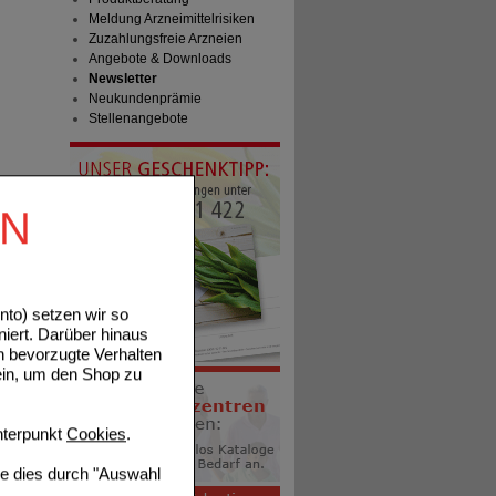
Meldung Arzneimittelrisiken
Zuzahlungsfreie Arzneien
Angebote & Downloads
Newsletter
Neukundenprämie
Stellenangebote
EN
to) setzen wir so
niert. Darüber hinaus
n bevorzugte Verhalten
ein, um den Shop zu
terpunkt
Cookies
.
ie dies durch "Auswahl