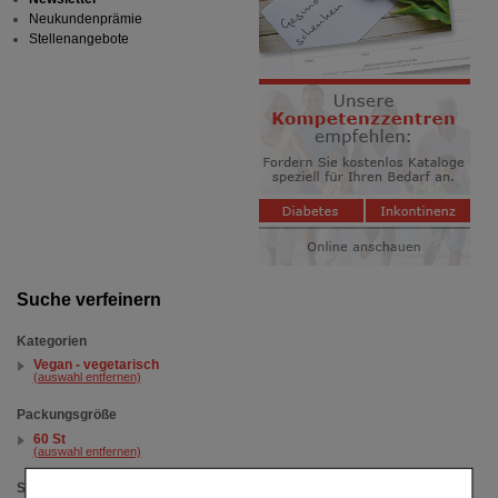
Neukundenprämie
Stellenangebote
Suche verfeinern
Kategorien
Vegan - vegetarisch
(auswahl entfernen)
Packungsgröße
60 St
(auswahl entfernen)
Sortieren nach