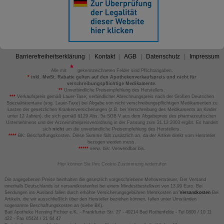
Barrierefreiheitserklärung
Kontakt
AGB
Datenschutz
Impressum
Alle mit
gekennzeichneten Felder sind Pflichtangaben.
*
inkl. MwSt. Rabatte gelten auf den Apothekenverkaufspreis und nicht für
verschreibungspflichtige Medikamente.
**
Unverbindliche Preisempfehlung des Herstellers.
***
Verkaufspreis gemäß Lauer-Taxe; verbindlicher Abrechnungspreis nach der Großen Deutschen
Spezialitätentaxe (sog. Lauer-Taxe) bei Abgabe von nicht verschreibungspflichtigen Medikamenten zu
Lasten der gesetzlichen Krankenversicherungen (z.B. bei Verschreibung des Medikaments an Kinder
unter 12 Jahren), die sich gemäß §129 Abs. 5a SGB V aus dem Abgabepreis des pharmazeutischen
Unternehmens und der Arzneimittelpreisverordnung in der Fassung zum 31.12.2003 ergibt. Es handelt
sich
nicht
um die unverbindliche Preisempfehlung des Herstellers.
****
BK: Beschaffungskosten. Diese Summe fällt zusätzlich an, da der Artikel direkt vom Hersteller
bezogen werden muss.
*****
verw. bis: Verwendbar bis.
Hier können Sie Ihre Cookie-Zustimmung widerrufen
Die angegebenen Preise beinhalten die gesetzlich vorgeschriebene Mehrwertsteuer. Der Versand
innerhalb Deutschlands ist versandkostenfrei bei einem Mindestbestellwert von 13,99 Euro. Bei
Sendungen ins Ausland fallen durch erhöhte Versicherungsgebühren Mehrkosten an
Versandkosten
Bei
Artikeln, die wir ausschließlich über den Hersteller beziehen können, fallen unter Umständen
sogenannte Beschaffungskosten an (siehe BK).
Bad Apotheke Henning Fichter e.K. - Frankfurter Str. 27 - 49214 Bad Rothenfelde - Tel 0800 / 10 11
422 - Fax 05424 / 21 64 47