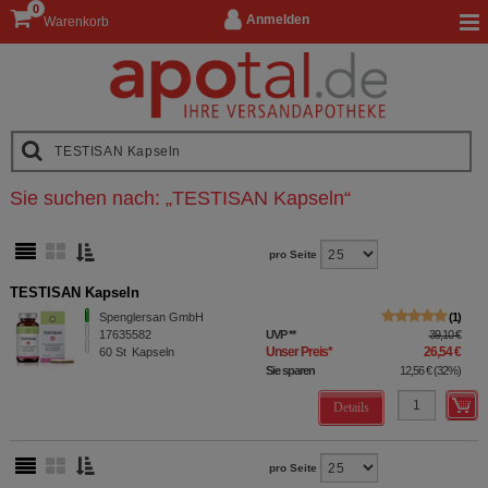
0
Anmelden
Warenkorb
Sie suchen nach:
„
TESTISAN Kapseln
“
pro Seite
TESTISAN Kapseln
Spenglersan GmbH
1
17635582
UVP
**
39,10 €
Unser Preis
*
26,54 €
60
St
Kapseln
Sie sparen
12,56 €
(
32%
)
Details
pro Seite