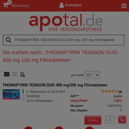
0
Anmelden
Warenkorb
Sie suchen nach:
„
THOMAPYRIN TENSION DUO
400 mg 100 mg Filmtabletten
“
pro Seite
THOMAPYRIN TENSION DUO 400 mg/100 mg Filmtabletten
A. Nattermann & Cie GmbH
1
15420191
AVP
***
11,25 €
Unser Preis
*
7,09 €
18
St
Filmtabletten
Sie sparen
4,16 €
(
37%
)
Max. Abgabe:
5
Details