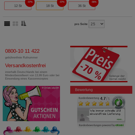
37%
37%
36%
12 St
18 St
36 St
pro Seite
0800-10 11 422
gebührenfreie Rufnummer
Versandkostenfrei
innerhalb Deutschlands bei einem
Mindestbestellwert von 13,99 Euro oder bei
Einsendung eines Kassenrezeptes
Bewertung