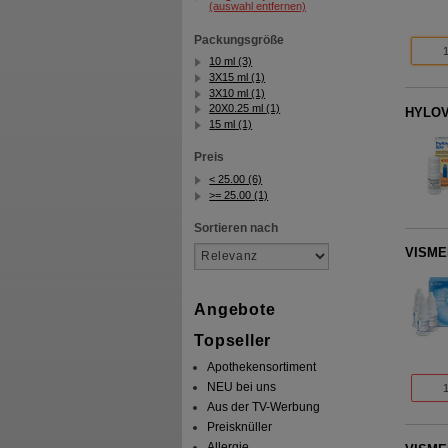
(auswahl entfernen)
Packungsgröße
10 ml (3)
3X15 ml (1)
3X10 ml (1)
20X0.25 ml (1)
HYLOVI
15 ml (1)
Preis
< 25.00 (6)
>= 25.00 (1)
Sortieren nach
VISMED
Angebote
Topseller
Apothekensortiment
NEU bei uns
Aus der TV-Werbung
Preisknüller
Allergie