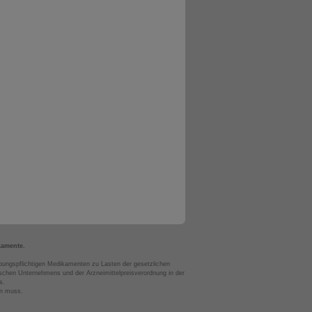
kamente.
bungspflichtigen Medikamenten zu Lasten der gesetzlichen
chen Unternehmens und der Arzneimittelpreisverordnung in der
s.
en muss.