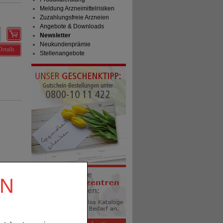
Meldung Arzneimittelrisiken
Zuzahlungsfreie Arzneien
Angebote & Downloads
Newsletter
Neukundenprämie
Details
Stellenangebote
EN