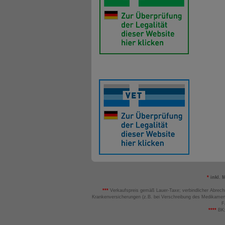
*
inkl. 
***
Verkaufspreis gemäß Lauer-Taxe; verbindlicher Abrech
Krankenversicherungen (z.B. bei Verschreibung des Medikamen
F
****
BK: