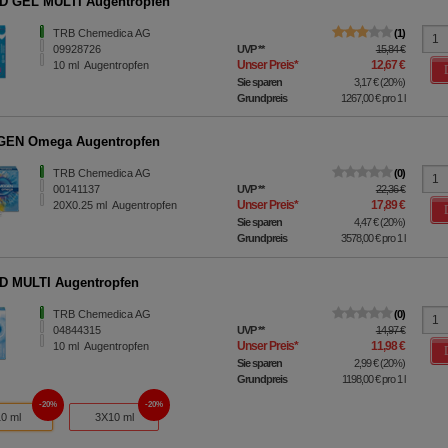
D GEL MULTI Augentropfen
TRB Chemedica AG
1
09928726
UVP
**
15,84 €
Unser Preis
*
12,67 €
10
ml
Augentropfen
Sie sparen
3,17 €
(
20%
)
Grundpreis
1267,00 €
pro 1 l
EN Omega Augentropfen
TRB Chemedica AG
0
00141137
UVP
**
22,36 €
Unser Preis
*
17,89 €
20X0.25
ml
Augentropfen
Sie sparen
4,47 €
(
20%
)
Grundpreis
3578,00 €
pro 1 l
D MULTI Augentropfen
TRB Chemedica AG
0
04844315
UVP
**
14,97 €
Unser Preis
*
11,98 €
10
ml
Augentropfen
Sie sparen
2,99 €
(
20%
)
Grundpreis
1198,00 €
pro 1 l
20%
20%
10 ml
3X10 ml