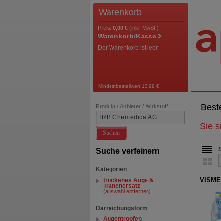
Warenkorb
Preis:
0,00 €
(inkl. MwSt.)
Warenkorb/Kasse
Der Warenkorb ist leer
Mindestbestellwert 13,99 €
Best
Produkt / Anbieter / Wirkstoff
Sie 
Suchen
Suche verfeinern
Kategorien
VISMED
trockenes Auge &
Tränenersatz
(auswahl entfernen)
Darreichungsform
Augentropfen