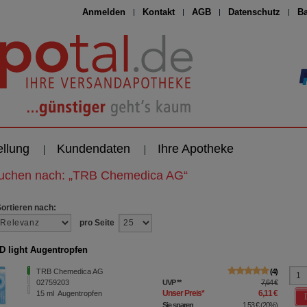
Anmelden
Kontakt
AGB
Datenschutz
Ba
ellung
Kundendaten
Ihre Apotheke
suchen nach:
„
TRB Chemedica AG
“
Sortieren nach:
pro Seite
 light Augentropfen
TRB Chemedica AG
4
02759203
UVP
**
7,64 €
Unser Preis
*
6,11 €
15
ml
Augentropfen
Sie sparen
1,53 €
(
20%
)