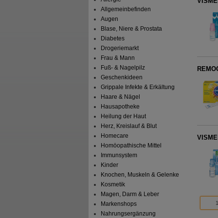
VISME
Allgemeinbefinden
Augen
Blase, Niere & Prostata
Diabetes
Drogeriemarkt
Frau & Mann
Fuß- & Nagelpilz
REMOG
Geschenkideen
Grippale Infekte & Erkältung
Haare & Nägel
Hausapotheke
Heilung der Haut
Herz, Kreislauf & Blut
Homecare
VISME
Homöopathische Mittel
Immunsystem
Kinder
Knochen, Muskeln & Gelenke
Kosmetik
Magen, Darm & Leber
Markenshops
Nahrungsergänzung