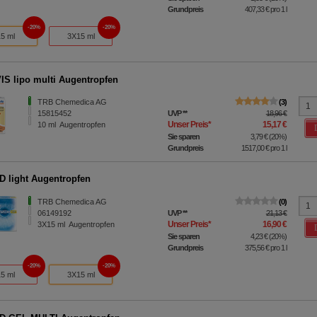
Grundpreis
407,33 €
pro 1 l
20%
20%
15 ml
3X15 ml
S lipo multi Augentropfen
TRB Chemedica AG
3
15815452
UVP
**
18,96 €
Unser Preis
*
15,17 €
10
ml
Augentropfen
Sie sparen
3,79 €
(
20%
)
Grundpreis
1517,00 €
pro 1 l
 light Augentropfen
TRB Chemedica AG
0
06149192
UVP
**
21,13 €
Unser Preis
*
16,90 €
3X15
ml
Augentropfen
Sie sparen
4,23 €
(
20%
)
Grundpreis
375,56 €
pro 1 l
20%
20%
15 ml
3X15 ml