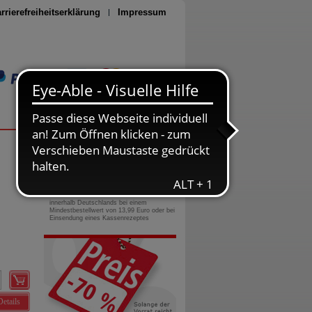
rrierefreiheitserklärung
Impressum
Seite drucken
0800-10 11 422
gebührenfreie Rufnummer
Versandkostenfrei
innerhalb Deutschlands bei einem
Mindestbestellwert von 13,99 Euro oder bei
Einsendung eines Kassenrezeptes
Details