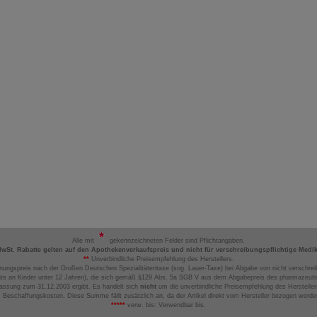
Alle mit
gekennzeichneten Felder sind Pflichtangaben.
MwSt. Rabatte gelten auf den Apothekenverkaufspreis und nicht für verschreibungspflichtige Medi
**
Unverbindliche Preisempfehlung des Herstellers.
nungspreis nach der Großen Deutschen Spezialitätentaxe (sog. Lauer-Taxe) bei Abgabe von nicht verschrei
ts an Kinder unter 12 Jahren), die sich gemäß §129 Abs. 5a SGB V aus dem Abgabepreis des pharmazeutis
assung zum 31.12.2003 ergibt. Es handelt sich
nicht
um die unverbindliche Preisempfehlung des Hersteller
 Beschaffungskosten. Diese Summe fällt zusätzlich an, da der Artikel direkt vom Hersteller bezogen werd
*****
verw. bis: Verwendbar bis.