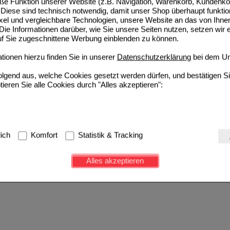
e Funktion unserer Website (z.B. Navigation, Warenkorb, Kundenkon
Diese sind technisch notwendig, damit unser Shop überhaupt funktio
ixel und vergleichbare Technologien, unsere Website an das von Ihne
ie Informationen darüber, wie Sie unsere Seiten nutzen, setzen wir 
auf Sie zugeschnittene Werbung einblenden zu können.
ionen hierzu finden Sie in unserer
Datenschutzerklärung
bei dem Un
folgend aus, welche Cookies gesetzt werden dürfen, und bestätigen S
tieren Sie alle Cookies durch "Alles akzeptieren":
g:
Hierbei handelt es sich um Cookies, die für die Grundfunktionen u
lich
Komfort
Statistik & Tracking
avigation, Warenkorb, Kundenkonto), weshalb auf diese nicht verzich
s werden genutzt um das Einkaufserlebnis noch ansprechender zu g
Alles akzeptieren
e Wiedererkennung des Besuchers oder unsere Seite an bevorzugte Ve
zupassen. Komfort-Cookies ermöglichen es uns auch auf Ihre Bedürf
d unser Partnerprogramm zu betreiben.
ierüber lassen sich Informationen über die Art und Weise der Nutzu
fe wir unsere Website weiter für Sie optimieren können, den Inhalt a
ittseiten möglichst relevant für Sie zu gestalten. Bitte beachten Sie