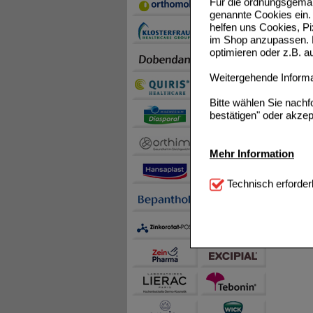
Für die ordnungsgemäß
genannte Cookies ein. 
helfen uns Cookies, P
im Shop anzupassen. D
optimieren oder z.B. 
Weitergehende Informat
Bitte wählen Sie nach
bestätigen" oder akzep
Mehr Information
Technisch Notwendi
Technisch erforder
notwendig sind (z.B. N
Komfort:
Diese Cookie
beispielsweise für di
Spracheinstellung) an
Inhalte anzuzeigen un
Statistik & Tracking:
H
sammeln, mit deren Hil
auch die Werbung auf Dr