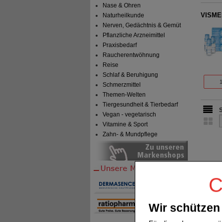
Nase & Ohren
VISME
Naturheilkunde
Nerven, Gedächtnis & Gemüt
Pflanzliche Arzneimittel
Praxisbedarf
Raucherentwöhnung
Reise
Schlaf & Beruhigung
Schmerzmittel
Themen-Welten
Tiergesundheit & Tierbedarf
Vegan - vegetarisch
Vitamine & Sport
Zahn- & Mundpflege
C
Wir schützen 