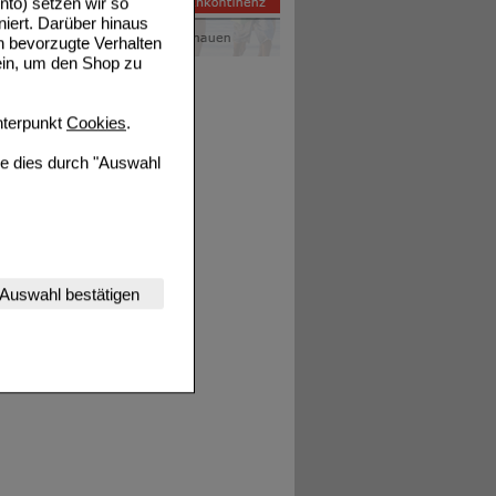
to) setzen wir so
niert. Darüber hinaus
n bevorzugte Verhalten
ein, um den Shop zu
terpunkt
Cookies
.
ie dies durch "Auswahl
nserer Website
Auswahl bestätigen
tet werden kann.
estalten,
rhaltensweisen (z.B.
nisse zugeschrittene
ng unserer Website
uf unserer Website aber
, dass Daten hierfür