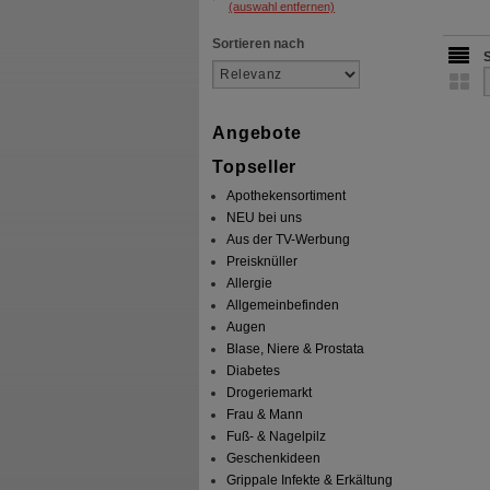
(auswahl entfernen)
Sortieren nach
Angebote
Topseller
Apothekensortiment
NEU bei uns
Aus der TV-Werbung
Preisknüller
Allergie
Allgemeinbefinden
Augen
Blase, Niere & Prostata
Diabetes
Drogeriemarkt
Frau & Mann
Fuß- & Nagelpilz
Geschenkideen
Grippale Infekte & Erkältung