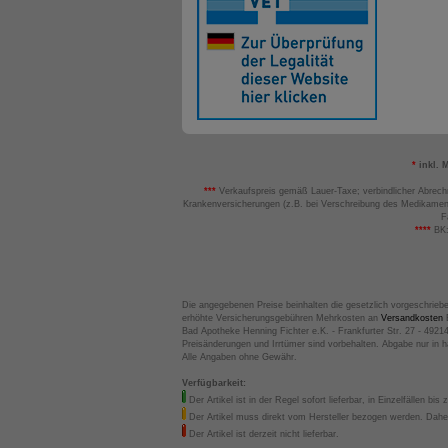
*
inkl. 
***
Verkaufspreis gemäß Lauer-Taxe; verbindlicher Abrech
Krankenversicherungen (z.B. bei Verschreibung des Medikamen
F
****
BK:
Die angegebenen Preise beinhalten die gesetzlich vorgeschrieb
erhöhte Versicherungsgebühren Mehrkosten an
Versandkosten
B
Bad Apotheke Henning Fichter e.K. - Frankfurter Str. 27 - 4921
Preisänderungen und Irrtümer sind vorbehalten. Abgabe nur in 
Alle Angaben ohne Gewähr.
Verfügbarkeit:
Der Artikel ist in der Regel sofort lieferbar, in Einzelfällen bis 
Der Artikel muss direkt vom Hersteller bezogen werden. Daher
Der Artikel ist derzeit nicht lieferbar.