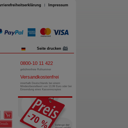
rrierefreiheitserklärung
Impressum
Seite drucken
0800-10 11 422
gebührenfreie Rufnummer
Versandkostenfrei
innerhalb Deutschlands bei einem
Mindestbestellwert von 13,99 Euro oder bei
Einsendung eines Kassenrezeptes
Details