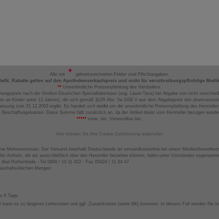
Alle mit
gekennzeichneten Felder sind Pflichtangaben.
MwSt. Rabatte gelten auf den Apothekenverkaufspreis und nicht für verschreibungspflichtige Medi
**
Unverbindliche Preisempfehlung des Herstellers.
nungspreis nach der Großen Deutschen Spezialitätentaxe (sog. Lauer-Taxe) bei Abgabe von nicht verschrei
ts an Kinder unter 12 Jahren), die sich gemäß §129 Abs. 5a SGB V aus dem Abgabepreis des pharmazeutis
assung zum 31.12.2003 ergibt. Es handelt sich
nicht
um die unverbindliche Preisempfehlung des Hersteller
 Beschaffungskosten. Diese Summe fällt zusätzlich an, da der Artikel direkt vom Hersteller bezogen werd
*****
verw. bis: Verwendbar bis.
Hier können Sie Ihre Cookie-Zustimmung widerrufen
ene Mehrwertsteuer. Der Versand innerhalb Deutschlands ist versandkostenfrei bei einem Mindestbestellwer
ei Artikeln, die wir ausschließlich über den Hersteller beziehen können, fallen unter Umständen sogenann
4 Bad Rothenfelde - Tel 0800 / 10 11 422 - Fax 05424 / 21 64 47
haushaltsüblichen Mengen.
zu 6 Tage.
 kann es zu längeren Lieferzeiten und ggf. Zusatzkosten (siehe BK) kommen. In diesem Fall werden Sie inf