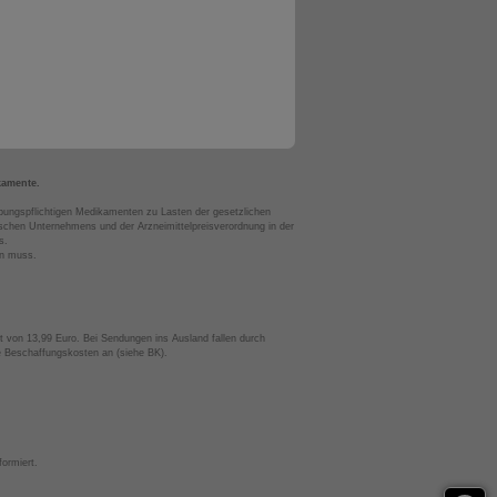
kamente.
bungspflichtigen Medikamenten zu Lasten der gesetzlichen
chen Unternehmens und der Arzneimittelpreisverordnung in der
s.
en muss.
t von 13,99 Euro. Bei Sendungen ins Ausland fallen durch
te Beschaffungskosten an (siehe BK).
ormiert.