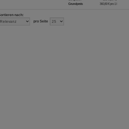
Grundpreis
360,80 €
pro 1 l
Sortieren nach:
pro Seite