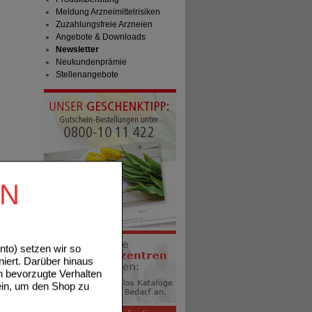
Meldung Arzneimittelrisiken
Zuzahlungsfreie Arzneien
Angebote & Downloads
Newsletter
Neukundenprämie
Stellenangebote
EN
to) setzen wir so
niert. Darüber hinaus
n bevorzugte Verhalten
ein, um den Shop zu