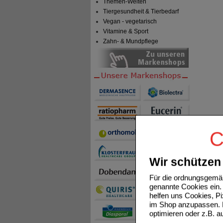
Themen-Welten
Tiergesundheit & Tierbedarf
Vegan - vegetarisch
Vitamine & Sport
Zahn- & Mundpflege
C
Wir schützen 
Für die ordnungsgemäß
genannte Cookies ein. 
helfen uns Cookies, P
im Shop anzupassen. D
optimieren oder z.B. 