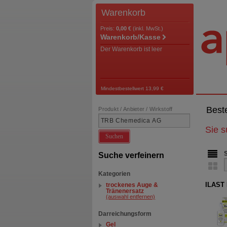
Warenkorb
Preis:
0,00 €
(inkl. MwSt.)
Warenkorb/Kasse
Der Warenkorb ist leer
Mindestbestellwert 13,99 €
Best
Produkt / Anbieter / Wirkstoff
Sie 
Suchen
Suche verfeinern
Kategorien
ILAST 
trockenes Auge &
Tränenersatz
(auswahl entfernen)
Darreichungsform
Gel