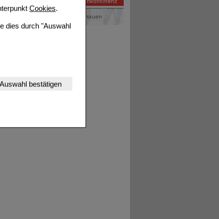
terpunkt
Cookies
.
ie dies durch "Auswahl
nserer Website
Auswahl bestätigen
tet werden kann.
estalten,
rhaltensweisen (z.B.
nisse zugeschrittene
ng unserer Website
uf unserer Website aber
, dass Daten hierfür