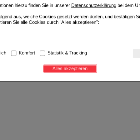
ionen hierzu finden Sie in unserer
Datenschutzerklärung
bei dem Un
folgend aus, welche Cookies gesetzt werden dürfen, und bestätigen S
tieren Sie alle Cookies durch "Alles akzeptieren":
g:
Hierbei handelt es sich um Cookies, die für die Grundfunktionen u
lich
Komfort
Statistik & Tracking
avigation, Warenkorb, Kundenkonto), weshalb auf diese nicht verzich
s werden genutzt um das Einkaufserlebnis noch ansprechender zu g
Alles akzeptieren
e Wiedererkennung des Besuchers oder unsere Seite an bevorzugte Ve
zupassen. Komfort-Cookies ermöglichen es uns auch auf Ihre Bedürf
d unser Partnerprogramm zu betreiben.
ierüber lassen sich Informationen über die Art und Weise der Nutzu
fe wir unsere Website weiter für Sie optimieren können, den Inhalt a
ittseiten möglichst relevant für Sie zu gestalten. Bitte beachten Sie
e z.B. Google oder soziale Medien übertragen werden.