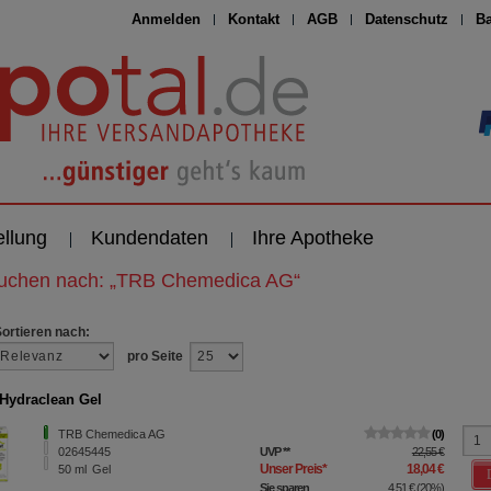
Anmelden
Kontakt
AGB
Datenschutz
Ba
ellung
Kundendaten
Ihre Apotheke
suchen nach:
„
TRB Chemedica AG
“
Sortieren nach:
pro Seite
Hydraclean Gel
TRB Chemedica AG
0
02645445
UVP
**
22,55 €
Unser Preis
*
18,04 €
50
ml
Gel
Sie sparen
4,51 €
(
20%
)