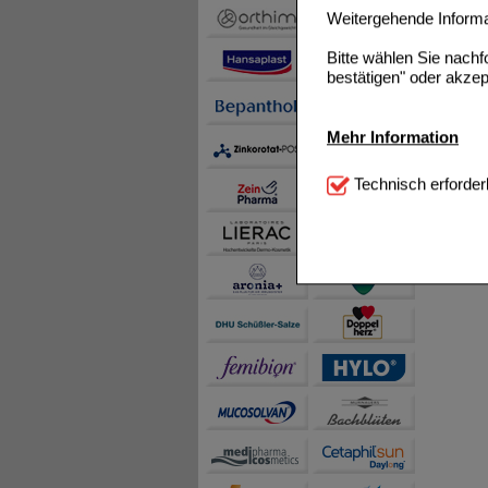
Weitergehende Informat
Bitte wählen Sie nach
bestätigen" oder akzep
Mehr Information
Technisch Notwendi
Technisch erforder
notwendig sind (z.B. N
Komfort:
Diese Cookie
beispielsweise für di
Spracheinstellung) an
Inhalte anzuzeigen un
Statistik & Tracking:
H
sammeln, mit deren Hil
auch die Werbung auf Dr
teilweise an Dritte wi