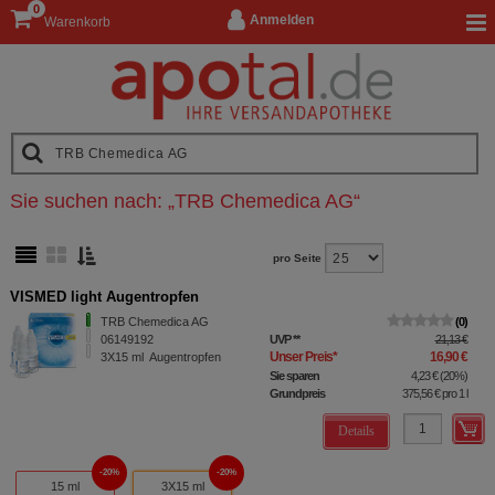
0
Anmelden
Warenkorb
Sie suchen nach:
„
TRB Chemedica AG
“
pro Seite
VISMED light Augentropfen
TRB Chemedica AG
0
06149192
UVP
**
21,13 €
Unser Preis
*
16,90 €
3X15
ml
Augentropfen
Sie sparen
4,23 €
(
20%
)
Grundpreis
375,56 €
pro 1 l
Details
20%
20%
15 ml
3X15 ml