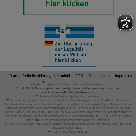
Barrierefreiheitserklärung
Kontakt
AGB
Datenschutz
Impressum
Alle mit
gekennzeichneten Felder sind Pflichtangaben.
*
inkl. MwSt. Rabatte gelten auf den Apothekenverkaufspreis und nicht für
verschreibungspflichtige Medikamente.
**
Unverbindliche Preisempfehlung des Herstellers.
***
Verkaufspreis gemäß Lauer-Taxe; verbindlicher Abrechnungspreis nach der Großen Deutschen
Spezialitätentaxe (sog. Lauer-Taxe) bei Abgabe von nicht verschreibungspflichtigen Medikamenten zu
Lasten der gesetzlichen Krankenversicherungen (z.B. bei Verschreibung des Medikaments an Kinder
unter 12 Jahren), die sich gemäß §129 Abs. 5a SGB V aus dem Abgabepreis des pharmazeutischen
Unternehmens und der Arzneimittelpreisverordnung in der Fassung zum 31.12.2003 ergibt. Es handelt
sich
nicht
um die unverbindliche Preisempfehlung des Herstellers.
****
BK: Beschaffungskosten. Diese Summe fällt zusätzlich an, da der Artikel direkt vom Hersteller
bezogen werden muss.
*****
verw. bis: Verwendbar bis.