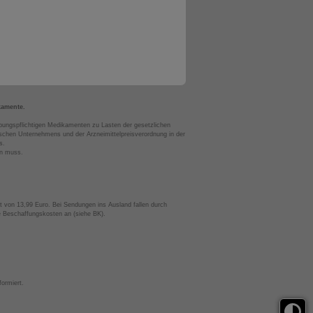
kamente.
bungspflichtigen Medikamenten zu Lasten der gesetzlichen
chen Unternehmens und der Arzneimittelpreisverordnung in der
s.
en muss.
t von 13,99 Euro. Bei Sendungen ins Ausland fallen durch
te Beschaffungskosten an (siehe BK).
ormiert.