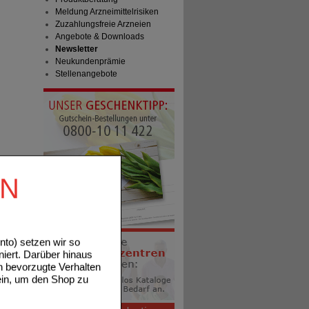
Meldung Arzneimittelrisiken
Zuzahlungsfreie Arzneien
Angebote & Downloads
Newsletter
Neukundenprämie
Stellenangebote
EN
to) setzen wir so
niert. Darüber hinaus
n bevorzugte Verhalten
ein, um den Shop zu