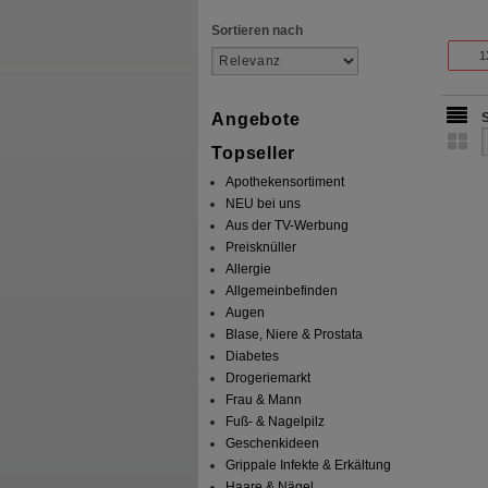
Sortieren nach
1
Angebote
Topseller
Apothekensortiment
NEU bei uns
Aus der TV-Werbung
Preisknüller
Allergie
Allgemeinbefinden
Augen
Blase, Niere & Prostata
Diabetes
Drogeriemarkt
Frau & Mann
Fuß- & Nagelpilz
Geschenkideen
Grippale Infekte & Erkältung
Haare & Nägel