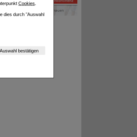
terpunkt
Cookies
.
ie dies durch "Auswahl
nserer Website
Auswahl bestätigen
tet werden kann.
estalten,
rhaltensweisen (z.B.
nisse zugeschrittene
ng unserer Website
uf unserer Website aber
, dass Daten hierfür