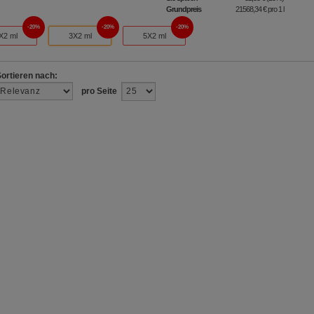
Grundpreis
21568,34 €
pro 1 l
20%
20%
20%
X2 ml
3X2 ml
5X2 ml
Sortieren nach:
pro Seite