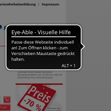
rrierefreiheitserklärung
Impressum
Seite drucken
0800-10 11 422
gebührenfreie Rufnummer
Versandkostenfrei
innerhalb Deutschlands bei einem
Mindestbestellwert von 13,99 Euro oder bei
Einsendung eines Kassenrezeptes
Details