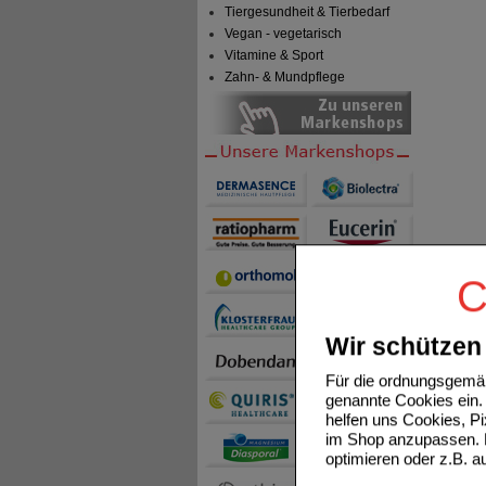
Tiergesundheit & Tierbedarf
Vegan - vegetarisch
Vitamine & Sport
Zahn- & Mundpflege
C
Wir schützen 
Für die ordnungsgemäß
genannte Cookies ein. 
helfen uns Cookies, P
im Shop anzupassen. D
optimieren oder z.B. 