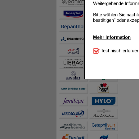
Weitergehende Informat
Bitte wählen Sie nach
bestätigen" oder akzep
Mehr Information
Technisch Notwendi
Technisch erforder
notwendig sind (z.B. N
Komfort:
Diese Cookie
beispielsweise für di
Spracheinstellung) an
Inhalte anzuzeigen un
Statistik & Tracking:
H
sammeln, mit deren Hil
auch die Werbung auf Dr
teilweise an Dritte wi