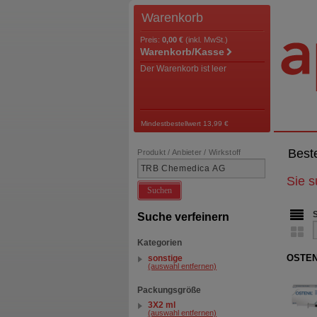
Warenkorb
Preis:
0,00 €
(inkl. MwSt.)
Warenkorb/Kasse
Der Warenkorb ist leer
Mindestbestellwert 13,99 €
Best
Produkt / Anbieter / Wirkstoff
Sie 
Suchen
Suche verfeinern
Kategorien
OSTENI
sonstige
(auswahl entfernen)
Packungsgröße
3X2 ml
(auswahl entfernen)