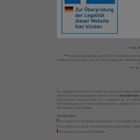
*
inkl. 
***
Verkaufspreis gemäß Lauer-Taxe; verbindlicher Abrech
Krankenversicherungen (z.B. bei Verschreibung des Medikamen
F
****
BK:
Die angegebenen Preise beinhalten die gesetzlich vorgeschrieb
erhöhte Versicherungsgebühren Mehrkosten an
Versandkosten
B
Bad Apotheke Henning Fichter e.K. - Frankfurter Str. 27 - 4921
Preisänderungen und Irrtümer sind vorbehalten. Abgabe nur in 
Alle Angaben ohne Gewähr.
Verfügbarkeit:
Der Artikel ist in der Regel sofort lieferbar, in Einzelfällen bis 
Der Artikel muss direkt vom Hersteller bezogen werden. Daher
Der Artikel ist derzeit nicht lieferbar.