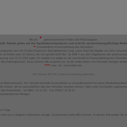
Alle mit
gekennzeichneten Felder sind Pflichtangaben.
MwSt. Rabatte gelten auf den Apothekenverkaufspreis und nicht für verschreibungspflichtige Medi
**
Unverbindliche Preisempfehlung des Herstellers.
nungspreis nach der Großen Deutschen Spezialitätentaxe (sog. Lauer-Taxe) bei Abgabe von nicht verschrei
ts an Kinder unter 12 Jahren), die sich gemäß §129 Abs. 5a SGB V aus dem Abgabepreis des pharmazeutis
assung zum 31.12.2003 ergibt. Es handelt sich
nicht
um die unverbindliche Preisempfehlung des Hersteller
 Beschaffungskosten. Diese Summe fällt zusätzlich an, da der Artikel direkt vom Hersteller bezogen werd
*****
verw. bis: Verwendbar bis.
Hier können Sie Ihre Cookie-Zustimmung widerrufen
ene Mehrwertsteuer. Der Versand innerhalb Deutschlands ist versandkostenfrei bei einem Mindestbestellwer
ei Artikeln, die wir ausschließlich über den Hersteller beziehen können, fallen unter Umständen sogenann
4 Bad Rothenfelde - Tel 0800 / 10 11 422 - Fax 05424 / 21 64 47
haushaltsüblichen Mengen.
zu 6 Tage.
 kann es zu längeren Lieferzeiten und ggf. Zusatzkosten (siehe BK) kommen. In diesem Fall werden Sie inf