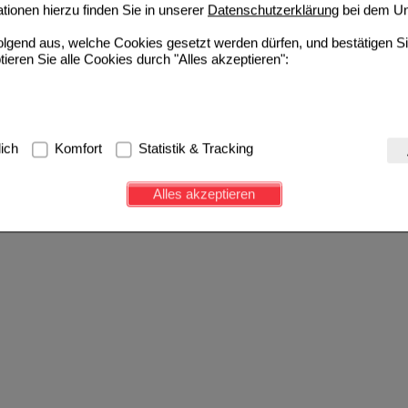
ionen hierzu finden Sie in unserer
Datenschutzerklärung
bei dem Un
folgend aus, welche Cookies gesetzt werden dürfen, und bestätigen S
tieren Sie alle Cookies durch "Alles akzeptieren":
g:
Hierbei handelt es sich um Cookies, die für die Grundfunktionen u
lich
Komfort
Statistik & Tracking
avigation, Warenkorb, Kundenkonto), weshalb auf diese nicht verzich
s werden genutzt um das Einkaufserlebnis noch ansprechender zu g
Alles akzeptieren
e Wiedererkennung des Besuchers oder unsere Seite an bevorzugte Ve
zupassen. Komfort-Cookies ermöglichen es uns auch auf Ihre Bedürf
d unser Partnerprogramm zu betreiben.
ierüber lassen sich Informationen über die Art und Weise der Nutzu
fe wir unsere Website weiter für Sie optimieren können, den Inhalt a
ittseiten möglichst relevant für Sie zu gestalten. Bitte beachten Sie
e z.B. Google oder soziale Medien übertragen werden.