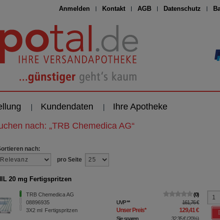
Anmelden
Kontakt
AGB
Datenschutz
Ba
ellung
Kundendaten
Ihre Apotheke
suchen nach:
„
TRB Chemedica AG
“
Sortieren nach:
pro Seite
L 20 mg Fertigspritzen
TRB Chemedica AG
0
08896935
UVP
**
161,76 €
Unser Preis
*
129,41 €
3X2
ml
Fertigspritzen
Sie sparen
32,35 €
(
20%
)