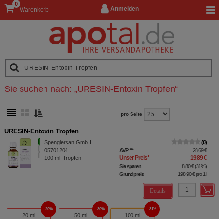
0
Anmelden
Warenkorb
Sie suchen nach:
„
URESIN-Entoxin Tropfen
“
pro Seite
URESIN-Entoxin Tropfen
Spenglersan GmbH
0
05701204
AVP
***
28,69 €
Unser Preis
*
19,89 €
100
ml
Tropfen
Sie sparen
8,80 €
(
31%
)
Grundpreis
198,90 €
pro 1 l
Details
20%
30%
31%
20 ml
50 ml
100 ml