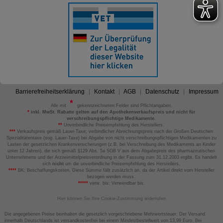
Barrierefreiheitserklärung
Kontakt
AGB
Datenschutz
Impressum
Alle mit
gekennzeichneten Felder sind Pflichtangaben.
*
inkl. MwSt. Rabatte gelten auf den Apothekenverkaufspreis und nicht für
verschreibungspflichtige Medikamente.
**
Unverbindliche Preisempfehlung des Herstellers.
***
Verkaufspreis gemäß Lauer-Taxe; verbindlicher Abrechnungspreis nach der Großen Deutschen
Spezialitätentaxe (sog. Lauer-Taxe) bei Abgabe von nicht verschreibungspflichtigen Medikamenten zu
Lasten der gesetzlichen Krankenversicherungen (z.B. bei Verschreibung des Medikaments an Kinder
unter 12 Jahren), die sich gemäß §129 Abs. 5a SGB V aus dem Abgabepreis des pharmazeutischen
Unternehmens und der Arzneimittelpreisverordnung in der Fassung zum 31.12.2003 ergibt. Es handelt
sich
nicht
um die unverbindliche Preisempfehlung des Herstellers.
****
BK: Beschaffungskosten. Diese Summe fällt zusätzlich an, da der Artikel direkt vom Hersteller
bezogen werden muss.
*****
verw. bis: Verwendbar bis.
Hier können Sie Ihre Cookie-Zustimmung widerrufen
Die angegebenen Preise beinhalten die gesetzlich vorgeschriebene Mehrwertsteuer. Der Versand
innerhalb Deutschlands ist versandkostenfrei bei einem Mindestbestellwert von 13,99 Euro. Bei