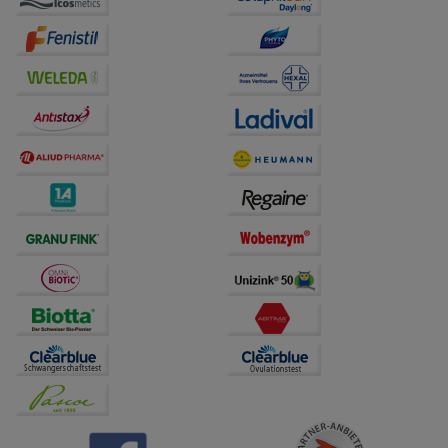
auf unserer Website aber auch die Werbung auf
Drittseiten möglichst relevant für Sie zu gestalten.
Bitte beachten Sie, dass Daten hierfür teilweise an
Dritte wie z.B. Google oder soziale Medien
übertragen werden.