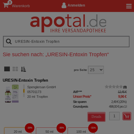
0
Anmelden
Warenkorb
Sie suchen nach:
„
URESIN-Entoxin Tropfen
“
pro Seite
URESIN-Entoxin Tropfen
Spenglersan GmbH
0
05701173
AVP
***
12,45 €
Unser Preis
*
9,96 €
20
ml
Tropfen
Sie sparen
2,49 €
(
20%
)
Grundpreis
498,00 €
pro 1 l
Details
20%
30%
31%
20 ml
50 ml
100 ml