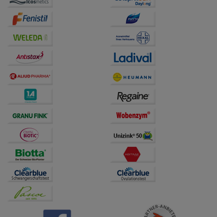
auf unserer Website aber auch die Werbung auf
Drittseiten möglichst relevant für Sie zu gestalten.
Bitte beachten Sie, dass Daten hierfür teilweise an
Dritte wie z.B. Google oder soziale Medien
übertragen werden.