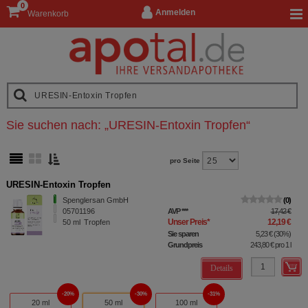
0
Anmelden
Warenkorb
Sie suchen nach:
„
URESIN-Entoxin Tropfen
“
pro Seite
URESIN-Entoxin Tropfen
Spenglersan GmbH
0
05701196
AVP
***
17,42 €
Unser Preis
*
12,19 €
50
ml
Tropfen
Sie sparen
5,23 €
(
30%
)
Grundpreis
243,80 €
pro 1 l
Details
20%
30%
31%
20 ml
50 ml
100 ml