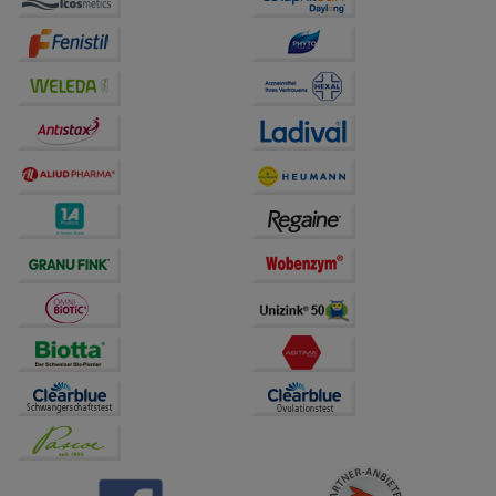
auf unserer Website aber auch die Werbung auf
Drittseiten möglichst relevant für Sie zu gestalten.
Bitte beachten Sie, dass Daten hierfür teilweise an
Dritte wie z.B. Google oder soziale Medien
übertragen werden.