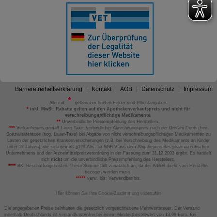
Barrierefreiheitserklärung
Kontakt
AGB
Datenschutz
Impressum
Alle mit
gekennzeichneten Felder sind Pflichtangaben.
*
inkl. MwSt. Rabatte gelten auf den Apothekenverkaufspreis und nicht für
verschreibungspflichtige Medikamente.
**
Unverbindliche Preisempfehlung des Herstellers.
***
Verkaufspreis gemäß Lauer-Taxe; verbindlicher Abrechnungspreis nach der Großen Deutschen
Spezialitätentaxe (sog. Lauer-Taxe) bei Abgabe von nicht verschreibungspflichtigen Medikamenten zu
Lasten der gesetzlichen Krankenversicherungen (z.B. bei Verschreibung des Medikaments an Kinder
unter 12 Jahren), die sich gemäß §129 Abs. 5a SGB V aus dem Abgabepreis des pharmazeutischen
Unternehmens und der Arzneimittelpreisverordnung in der Fassung zum 31.12.2003 ergibt. Es handelt
sich
nicht
um die unverbindliche Preisempfehlung des Herstellers.
****
BK: Beschaffungskosten. Diese Summe fällt zusätzlich an, da der Artikel direkt vom Hersteller
bezogen werden muss.
*****
verw. bis: Verwendbar bis.
Hier können Sie Ihre Cookie-Zustimmung widerrufen
Die angegebenen Preise beinhalten die gesetzlich vorgeschriebene Mehrwertsteuer. Der Versand
innerhalb Deutschlands ist versandkostenfrei bei einem Mindestbestellwert von 13,99 Euro. Bei