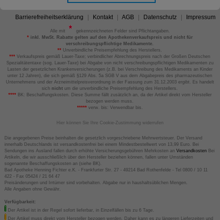
Barrierefreiheitserklärung
Kontakt
AGB
Datenschutz
Impressum
Alle mit
gekennzeichneten Felder sind Pflichtangaben.
*
inkl. MwSt. Rabatte gelten auf den Apothekenverkaufspreis und nicht für
verschreibungspflichtige Medikamente.
**
Unverbindliche Preisempfehlung des Herstellers.
***
Verkaufspreis gemäß Lauer-Taxe; verbindlicher Abrechnungspreis nach der Großen Deutschen
Spezialitätentaxe (sog. Lauer-Taxe) bei Abgabe von nicht verschreibungspflichtigen Medikamenten zu
Lasten der gesetzlichen Krankenversicherungen (z.B. bei Verschreibung des Medikaments an Kinder
unter 12 Jahren), die sich gemäß §129 Abs. 5a SGB V aus dem Abgabepreis des pharmazeutischen
Unternehmens und der Arzneimittelpreisverordnung in der Fassung zum 31.12.2003 ergibt. Es handelt
sich
nicht
um die unverbindliche Preisempfehlung des Herstellers.
****
BK: Beschaffungskosten. Diese Summe fällt zusätzlich an, da der Artikel direkt vom Hersteller
bezogen werden muss.
*****
verw. bis: Verwendbar bis.
Hier können Sie Ihre Cookie-Zustimmung widerrufen
Die angegebenen Preise beinhalten die gesetzlich vorgeschriebene Mehrwertsteuer. Der Versand
innerhalb Deutschlands ist versandkostenfrei bei einem Mindestbestellwert von 13,99 Euro. Bei
Sendungen ins Ausland fallen durch erhöhte Versicherungsgebühren Mehrkosten an
Versandkosten
Bei
Artikeln, die wir ausschließlich über den Hersteller beziehen können, fallen unter Umständen
sogenannte Beschaffungskosten an (siehe BK).
Bad Apotheke Henning Fichter e.K. - Frankfurter Str. 27 - 49214 Bad Rothenfelde - Tel 0800 / 10 11
422 - Fax 05424 / 21 64 47
Preisänderungen und Irrtümer sind vorbehalten. Abgabe nur in haushaltsüblichen Mengen.
Alle Angaben ohne Gewähr.
Verfügbarkeit:
Der Artikel ist in der Regel sofort lieferbar, in Einzelfällen bis zu 6 Tage.
Der Artikel muss direkt vom Hersteller bezogen werden. Daher kann es zu längeren Lieferzeiten und