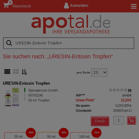
0
Anmelden
Warenkorb
Sie suchen nach:
„
URESIN-Entoxin Tropfen
“
pro Seite
URESIN-Entoxin Tropfen
Spenglersan GmbH
0
05701196
AVP
***
17,42 €
Unser Preis
*
12,19 €
50
ml
Tropfen
Sie sparen
5,23 €
(
30%
)
Grundpreis
243,80 €
pro 1 l
Details
20%
30%
31%
20 ml
50 ml
100 ml