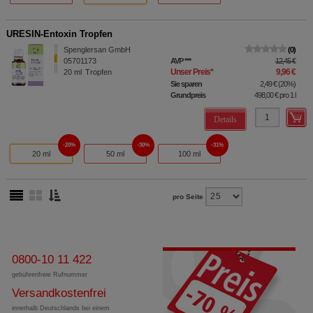
URESIN-Entoxin Tropfen
Spenglersan GmbH
0
05701173
AVP
***
12,45 €
Unser Preis
*
9,96 €
20
ml
Tropfen
Sie sparen
2,49 €
(
20%
)
Grundpreis
498,00 €
pro 1 l
Details
20%
30%
31%
20 ml
50 ml
100 ml
pro Seite
0800-10 11 422
gebührenfreie Rufnummer
Versandkostenfrei
innerhalb Deutschlands bei einem