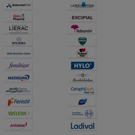
auch auf Ihre Bedürfnisse zugeschrittene Inhalte
anzuzeigen und unser Partnerprogramm zu
betreiben.
Statistik & Tracking:
Hierüber lassen sich
Informationen über die Art und Weise der Nutzung
unserer Website sammeln, mit deren Hilfe wir unsere
Website weiter für Sie optimieren können, den Inhalt
auf unserer Website aber auch die Werbung auf
Drittseiten möglichst relevant für Sie zu gestalten.
Bitte beachten Sie, dass Daten hierfür teilweise an
Dritte wie z.B. Google oder soziale Medien
übertragen werden.