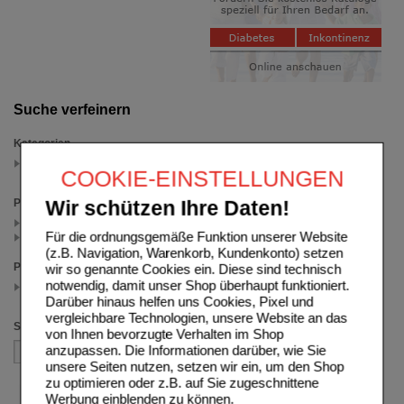
Suche verfeinern
Kategorien
U
COOKIE-EINSTELLUNGEN
(auswahl entfernen)
Packungsgröße
Wir schützen Ihre Daten!
50 ml (1)
Für die ordnungsgemäße Funktion unserer Website
20 ml (1)
(z.B. Navigation, Warenkorb, Kundenkonto) setzen
Preis
wir so genannte Cookies ein. Diese sind technisch
notwendig, damit unser Shop überhaupt funktioniert.
5.00 - 12.49
(auswahl entfernen)
Darüber hinaus helfen uns Cookies, Pixel und
vergleichbare Technologien, unsere Website an das
Sortieren nach
von Ihnen bevorzugte Verhalten im Shop
anzupassen. Die Informationen darüber, wie Sie
unsere Seiten nutzen, setzen wir ein, um den Shop
zu optimieren oder z.B. auf Sie zugeschnittene
Werbung einblenden zu können.