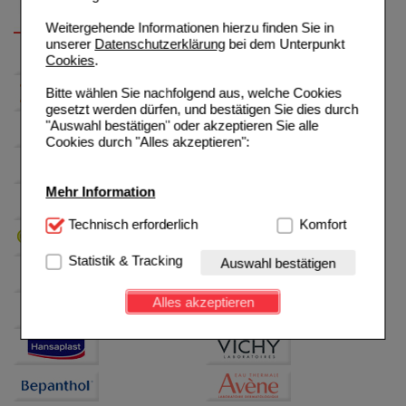
Weitergehende Informationen hierzu finden Sie in
unserer
Datenschutzerklärung
bei dem Unterpunkt
Cookies
.
Bitte wählen Sie nachfolgend aus, welche Cookies
gesetzt werden dürfen, und bestätigen Sie dies durch
"Auswahl bestätigen" oder akzeptieren Sie alle
Cookies durch "Alles akzeptieren":
Mehr Information
Technisch Notwendig:
Technisch erforderlich
Hierbei handelt es sich um
Komfort
Cookies, die für die Grundfunktionen unserer
Website notwendig sind (z.B. Navigation, Warenkorb,
Statistik & Tracking
Auswahl bestätigen
Kundenkonto), weshalb auf diese nicht verzichtet
werden kann.
Alles akzeptieren
Komfort:
Diese Cookies werden genutzt um das
Einkaufserlebnis noch ansprechender zu gestalten,
beispielsweise für die Wiedererkennung des
Besuchers oder unsere Seite an bevorzugte
Verhaltensweisen (z.B. Spracheinstellung)
anzupassen. Komfort-Cookies ermöglichen es uns