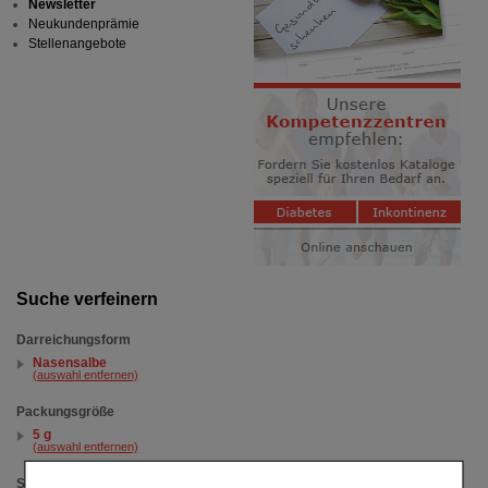
Newsletter
Neukundenprämie
Stellenangebote
Suche verfeinern
Darreichungsform
Nasensalbe
(auswahl entfernen)
Packungsgröße
5 g
(auswahl entfernen)
Sortieren nach