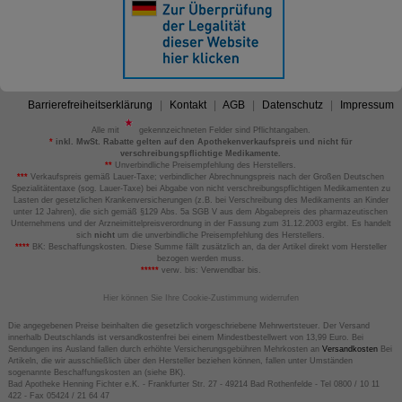
Barrierefreiheitserklärung
Kontakt
AGB
Datenschutz
Impressum
Alle mit
gekennzeichneten Felder sind Pflichtangaben.
*
inkl. MwSt. Rabatte gelten auf den Apothekenverkaufspreis und nicht für
verschreibungspflichtige Medikamente.
**
Unverbindliche Preisempfehlung des Herstellers.
***
Verkaufspreis gemäß Lauer-Taxe; verbindlicher Abrechnungspreis nach der Großen Deutschen
Spezialitätentaxe (sog. Lauer-Taxe) bei Abgabe von nicht verschreibungspflichtigen Medikamenten zu
Lasten der gesetzlichen Krankenversicherungen (z.B. bei Verschreibung des Medikaments an Kinder
unter 12 Jahren), die sich gemäß §129 Abs. 5a SGB V aus dem Abgabepreis des pharmazeutischen
Unternehmens und der Arzneimittelpreisverordnung in der Fassung zum 31.12.2003 ergibt. Es handelt
sich
nicht
um die unverbindliche Preisempfehlung des Herstellers.
****
BK: Beschaffungskosten. Diese Summe fällt zusätzlich an, da der Artikel direkt vom Hersteller
bezogen werden muss.
*****
verw. bis: Verwendbar bis.
Hier können Sie Ihre Cookie-Zustimmung widerrufen
Die angegebenen Preise beinhalten die gesetzlich vorgeschriebene Mehrwertsteuer. Der Versand
innerhalb Deutschlands ist versandkostenfrei bei einem Mindestbestellwert von 13,99 Euro. Bei
Sendungen ins Ausland fallen durch erhöhte Versicherungsgebühren Mehrkosten an
Versandkosten
Bei
Artikeln, die wir ausschließlich über den Hersteller beziehen können, fallen unter Umständen
sogenannte Beschaffungskosten an (siehe BK).
Bad Apotheke Henning Fichter e.K. - Frankfurter Str. 27 - 49214 Bad Rothenfelde - Tel 0800 / 10 11
422 - Fax 05424 / 21 64 47