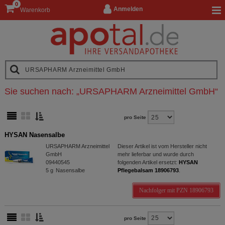
0
Anmelden
Warenkorb
Sie suchen nach:
„
URSAPHARM Arzneimittel GmbH
“
pro Seite
HYSAN Nasensalbe
URSAPHARM Arzneimittel
Dieser Artikel ist vom Hersteller nicht
GmbH
mehr lieferbar und wurde durch
09440545
folgenden Artikel ersetzt:
HYSAN
5
g
Nasensalbe
Pflegebalsam 18906793
.
Nachfolger mit PZN 18906793
pro Seite