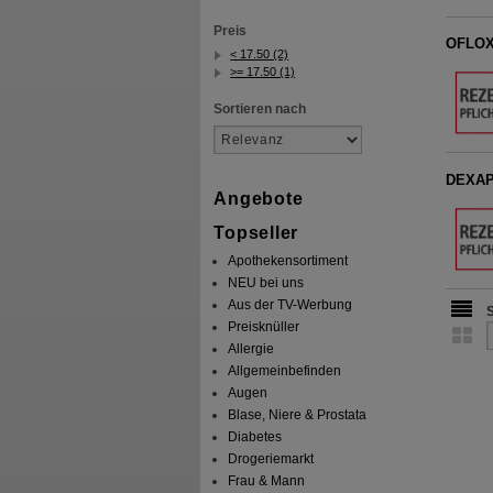
Preis
OFLOX
< 17.50 (2)
>= 17.50 (1)
Sortieren nach
DEXAP
Angebote
Topseller
Apothekensortiment
NEU bei uns
Aus der TV-Werbung
Preisknüller
Allergie
Allgemeinbefinden
Augen
Blase, Niere & Prostata
Diabetes
Drogeriemarkt
Frau & Mann