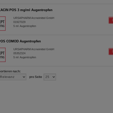
ACIN POS 3 mg/ml Augentropfen
URSAPHARM Arzneimittel GmbH
01927029
5
ml
Augentropfen
OS COMOD Augentropfen
URSAPHARM Arzneimittel GmbH
05352324
5
ml
Augentropfen
Sortieren nach:
pro Seite