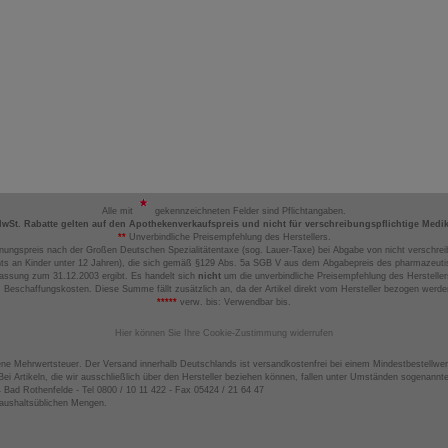
Alle mit
gekennzeichneten Felder sind Pflichtangaben.
MwSt. Rabatte gelten auf den Apothekenverkaufspreis und nicht für verschreibungspflichtige Medi
**
Unverbindliche Preisempfehlung des Herstellers.
nungspreis nach der Großen Deutschen Spezialitätentaxe (sog. Lauer-Taxe) bei Abgabe von nicht verschrei
ts an Kinder unter 12 Jahren), die sich gemäß §129 Abs. 5a SGB V aus dem Abgabepreis des pharmazeutis
assung zum 31.12.2003 ergibt. Es handelt sich
nicht
um die unverbindliche Preisempfehlung des Hersteller
 Beschaffungskosten. Diese Summe fällt zusätzlich an, da der Artikel direkt vom Hersteller bezogen werd
*****
verw. bis: Verwendbar bis.
Hier können Sie Ihre Cookie-Zustimmung widerrufen
ene Mehrwertsteuer. Der Versand innerhalb Deutschlands ist versandkostenfrei bei einem Mindestbestellwer
ei Artikeln, die wir ausschließlich über den Hersteller beziehen können, fallen unter Umständen sogenann
4 Bad Rothenfelde - Tel 0800 / 10 11 422 - Fax 05424 / 21 64 47
haushaltsüblichen Mengen.