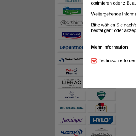
optimieren oder z.B. 
Weitergehende Informat
Bitte wählen Sie nach
bestätigen" oder akzep
Mehr Information
Technisch Notwendi
Technisch erforder
notwendig sind (z.B. N
Komfort:
Diese Cookie
beispielsweise für di
Spracheinstellung) an
Inhalte anzuzeigen un
Statistik & Tracking:
H
sammeln, mit deren Hil
auch die Werbung auf Dr
teilweise an Dritte wi