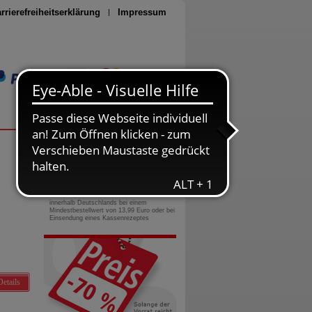
rrierefreiheitserklärung
Impressum
Seite drucken
0800-10 11 422
gebührenfreie Rufnummer
Versandkostenfrei
innerhalb Deutschlands bei einem
Mindestbestellwert von 13,99 Euro oder bei
Einsendung eines Kassenrezeptes
Details