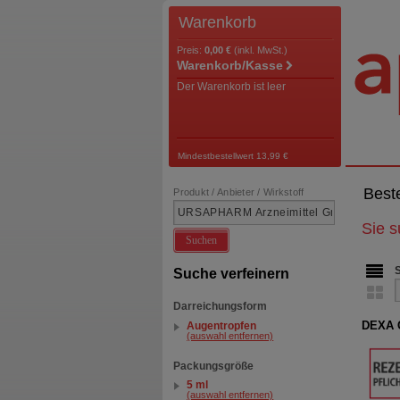
Warenkorb
Preis:
0,00 €
(inkl. MwSt.)
Warenkorb/Kasse
Der Warenkorb ist leer
Mindestbestellwert 13,99 €
Best
Produkt / Anbieter / Wirkstoff
Sie 
Suchen
Suche verfeinern
Darreichungsform
DEXA 
Augentropfen
(auswahl entfernen)
Packungsgröße
5 ml
(auswahl entfernen)