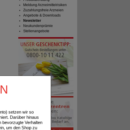
Meldung Arzneimittelrisiken
Zuzahlungsfreie Arzneien
Angebote & Downloads
Newsletter
Neukundenprämie
Stellenangebote
EN
to) setzen wir so
niert. Darüber hinaus
n bevorzugte Verhalten
ein, um den Shop zu