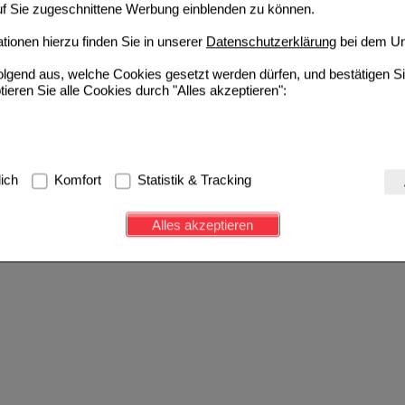
auf Sie zugeschnittene Werbung einblenden zu können.
ionen hierzu finden Sie in unserer
Datenschutzerklärung
bei dem Un
folgend aus, welche Cookies gesetzt werden dürfen, und bestätigen S
tieren Sie alle Cookies durch "Alles akzeptieren":
g:
Hierbei handelt es sich um Cookies, die für die Grundfunktionen u
lich
Komfort
Statistik & Tracking
avigation, Warenkorb, Kundenkonto), weshalb auf diese nicht verzich
s werden genutzt um das Einkaufserlebnis noch ansprechender zu g
Alles akzeptieren
e Wiedererkennung des Besuchers oder unsere Seite an bevorzugte Ve
zupassen. Komfort-Cookies ermöglichen es uns auch auf Ihre Bedürf
d unser Partnerprogramm zu betreiben.
ierüber lassen sich Informationen über die Art und Weise der Nutzu
fe wir unsere Website weiter für Sie optimieren können, den Inhalt a
ittseiten möglichst relevant für Sie zu gestalten. Bitte beachten Sie
e z.B. Google oder soziale Medien übertragen werden.