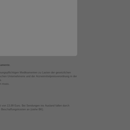
kamente.
bungspflichtigen Medikamenten zu Lasten der gesetzlichen
chen Unternehmens und der Arzneimittelpreisverordnung in der
s.
en muss.
t von 13,99 Euro. Bei Sendungen ins Ausland fallen durch
te Beschaffungskosten an (siehe BK).