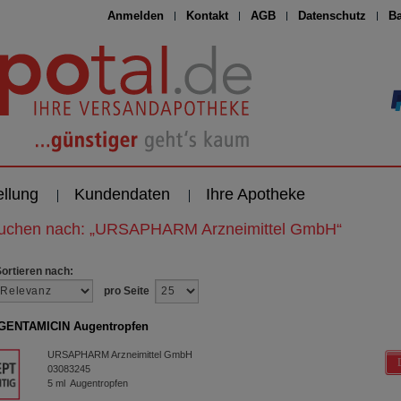
Anmelden
Kontakt
AGB
Datenschutz
Ba
ellung
Kundendaten
Ihre Apotheke
suchen nach:
„
URSAPHARM Arzneimittel GmbH
“
Sortieren nach:
pro Seite
GENTAMICIN Augentropfen
URSAPHARM Arzneimittel GmbH
03083245
5
ml
Augentropfen