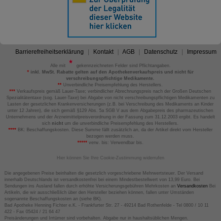
Barrierefreiheitserklärung
Kontakt
AGB
Datenschutz
Impressum
Alle mit
gekennzeichneten Felder sind Pflichtangaben.
*
inkl. MwSt. Rabatte gelten auf den Apothekenverkaufspreis und nicht für
verschreibungspflichtige Medikamente.
**
Unverbindliche Preisempfehlung des Herstellers.
***
Verkaufspreis gemäß Lauer-Taxe; verbindlicher Abrechnungspreis nach der Großen Deutschen
Spezialitätentaxe (sog. Lauer-Taxe) bei Abgabe von nicht verschreibungspflichtigen Medikamenten zu
Lasten der gesetzlichen Krankenversicherungen (z.B. bei Verschreibung des Medikaments an Kinder
unter 12 Jahren), die sich gemäß §129 Abs. 5a SGB V aus dem Abgabepreis des pharmazeutischen
Unternehmens und der Arzneimittelpreisverordnung in der Fassung zum 31.12.2003 ergibt. Es handelt
sich
nicht
um die unverbindliche Preisempfehlung des Herstellers.
****
BK: Beschaffungskosten. Diese Summe fällt zusätzlich an, da der Artikel direkt vom Hersteller
bezogen werden muss.
*****
verw. bis: Verwendbar bis.
Hier können Sie Ihre Cookie-Zustimmung widerrufen
Die angegebenen Preise beinhalten die gesetzlich vorgeschriebene Mehrwertsteuer. Der Versand
innerhalb Deutschlands ist versandkostenfrei bei einem Mindestbestellwert von 13,99 Euro. Bei
Sendungen ins Ausland fallen durch erhöhte Versicherungsgebühren Mehrkosten an
Versandkosten
Bei
Artikeln, die wir ausschließlich über den Hersteller beziehen können, fallen unter Umständen
sogenannte Beschaffungskosten an (siehe BK).
Bad Apotheke Henning Fichter e.K. - Frankfurter Str. 27 - 49214 Bad Rothenfelde - Tel 0800 / 10 11
422 - Fax 05424 / 21 64 47
Preisänderungen und Irrtümer sind vorbehalten. Abgabe nur in haushaltsüblichen Mengen.