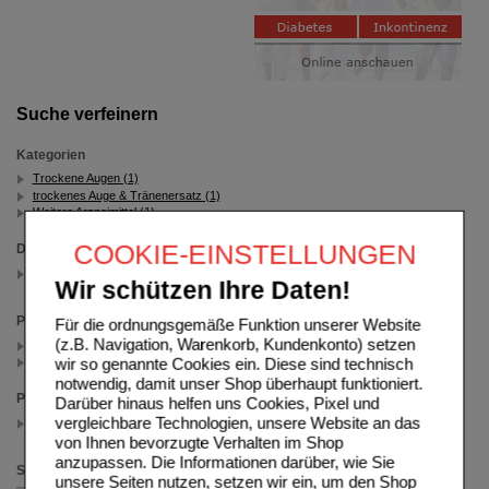
Suche verfeinern
Kategorien
Trockene Augen (1)
trockenes Auge & Tränenersatz (1)
Weitere Arzneimittel (1)
COOKIE-EINSTELLUNGEN
Darreichungsform
Augentropfen
Wir schützen Ihre Daten!
(auswahl entfernen)
Packungsgröße
Für die ordnungsgemäße Funktion unserer Website
(z.B. Navigation, Warenkorb, Kundenkonto) setzen
2X10 ml (1)
wir so genannte Cookies ein. Diese sind technisch
10X10 ml (1)
notwendig, damit unser Shop überhaupt funktioniert.
Preis
Darüber hinaus helfen uns Cookies, Pixel und
vergleichbare Technologien, unsere Website an das
25.00 - 74.99
(auswahl entfernen)
von Ihnen bevorzugte Verhalten im Shop
anzupassen. Die Informationen darüber, wie Sie
Sortieren nach
unsere Seiten nutzen, setzen wir ein, um den Shop