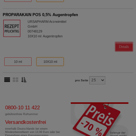
PROPARAKAIN POS 0,5% Augentropfen
URSAPHARM Arzneimittel
GmbH
00748129
10X10
ml
Augentropfen
Details
10 ml
10X10 ml
pro Seite
0800-10 11 422
gebührenfreie Rufnummer
Versandkostenfrei
innerhalb Deutschlands bei einem
Mindestbestellwert von 13,99 Euro oder bei
Einsendung eines Kassenrezeptes