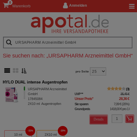
0
Anmelden
Warenkorb
Sie suchen nach:
„
URSAPHARM Arzneimittel GmbH
“
pro Seite
HYLO DUAL intense Augentropfen
URSAPHARM Arzneimittel
3
GmbH
UVP
**
35,45 €
Unser Preis
*
28,36 €
17845084
2X10
ml
Augentropfen
Sie sparen
7,09 €
(
20%
)
Grundpreis
1418,00 €
pro 1 l
Details
31%
20%
10 ml
2X10 ml