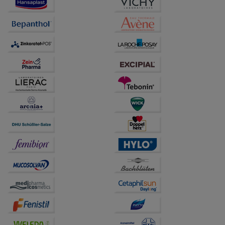
Verhaltensweisen (z.B. Spracheinstellung)
anzupassen. Komfort-Cookies ermöglichen es uns
auch auf Ihre Bedürfnisse zugeschrittene Inhalte
anzuzeigen und unser Partnerprogramm zu
betreiben.
Statistik & Tracking:
Hierüber lassen sich
Informationen über die Art und Weise der Nutzung
unserer Website sammeln, mit deren Hilfe wir unsere
Website weiter für Sie optimieren können, den Inhalt
auf unserer Website aber auch die Werbung auf
Drittseiten möglichst relevant für Sie zu gestalten.
Bitte beachten Sie, dass Daten hierfür teilweise an
Dritte wie z.B. Google oder soziale Medien
übertragen werden.