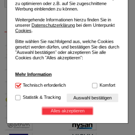
zu optimieren oder z.B. auf Sie zugeschnittene
Werbung einblenden zu können.
Weitergehende Informationen hierzu finden Sie in
unserer
Datenschutzerklärung
bei dem Unterpunkt
Cookies
.
Bitte wählen Sie nachfolgend aus, welche Cookies
gesetzt werden dürfen, und bestätigen Sie dies durch
"Auswahl bestätigen" oder akzeptieren Sie alle
Cookies durch "Alles akzeptieren":
Mehr Information
Technisch Notwendig:
Technisch erforderlich
Hierbei handelt es sich um
Komfort
Cookies, die für die Grundfunktionen unserer
Website notwendig sind (z.B. Navigation, Warenkorb,
Statistik & Tracking
Auswahl bestätigen
Kundenkonto), weshalb auf diese nicht verzichtet
werden kann.
Alles akzeptieren
Komfort:
Diese Cookies werden genutzt um das
Einkaufserlebnis noch ansprechender zu gestalten,
beispielsweise für die Wiedererkennung des
Besuchers oder unsere Seite an bevorzugte