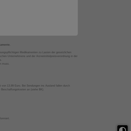
kamente.
bungspflichtigen Medikamenten zu Lasten der gesetzlichen
chen Unternehmens und der Arzneimittelpreisverordnung in der
s.
en muss.
t von 13,99 Euro. Bei Sendungen ins Ausland fallen durch
te Beschaffungskosten an (siehe BK).
ormiert.