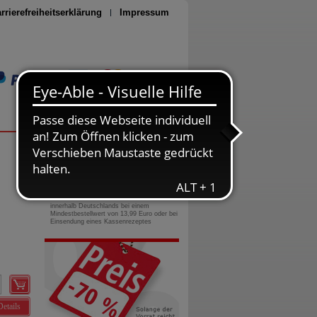
rrierefreiheitserklärung
Impressum
Seite drucken
0800-10 11 422
gebührenfreie Rufnummer
Versandkostenfrei
innerhalb Deutschlands bei einem
Mindestbestellwert von 13,99 Euro oder bei
Einsendung eines Kassenrezeptes
Details