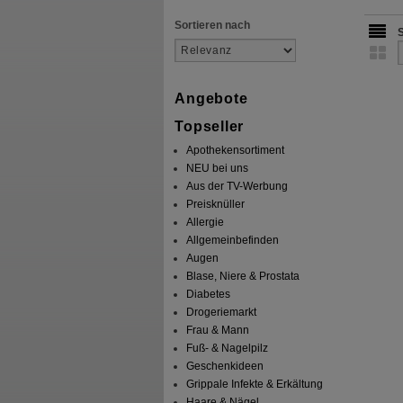
Sortieren nach
Angebote
Topseller
Apothekensortiment
NEU bei uns
Aus der TV-Werbung
Preisknüller
Allergie
Allgemeinbefinden
Augen
Blase, Niere & Prostata
Diabetes
Drogeriemarkt
Frau & Mann
Fuß- & Nagelpilz
Geschenkideen
Grippale Infekte & Erkältung
Haare & Nägel