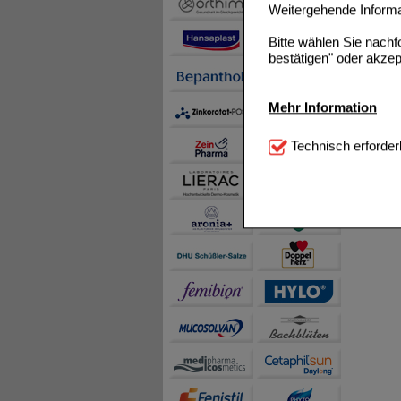
Weitergehende Informat
Bitte wählen Sie nach
bestätigen" oder akzep
Mehr Information
Technisch Notwendi
Technisch erforder
notwendig sind (z.B. N
Komfort:
Diese Cookie
beispielsweise für di
Spracheinstellung) an
Inhalte anzuzeigen un
Statistik & Tracking:
H
sammeln, mit deren Hil
auch die Werbung auf Dr
teilweise an Dritte wi