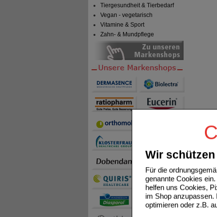
Tiergesundheit & Tierbedarf
Vegan - vegetarisch
Vitamine & Sport
Zahn- & Mundpflege
C
Wir schützen 
Für die ordnungsgemäß
genannte Cookies ein. 
helfen uns Cookies, P
im Shop anzupassen. D
optimieren oder z.B. 