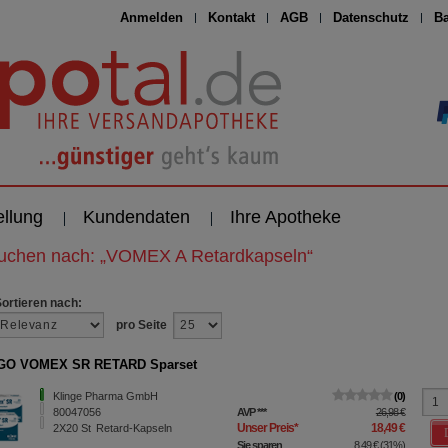
Anmelden
Kontakt
AGB
Datenschutz
Ba
ellung
Kundendaten
Ihre Apotheke
suchen nach:
„
VOMEX A Retardkapseln
“
Sortieren nach:
pro Seite
GO VOMEX SR RETARD Sparset
Klinge Pharma GmbH
0
80047056
AVP
***
26,98 €
Unser Preis
*
18,49 €
2X20
St
Retard-Kapseln
Sie sparen
8,49 €
(
31%
)