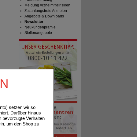
Meldung Arzneimittelrisiken
Zuzahlungsfreie Arzneien
Angebote & Downloads
Newsletter
Neukundenprämie
Stellenangebote
EN
to) setzen wir so
niert. Darüber hinaus
n bevorzugte Verhalten
ein, um den Shop zu