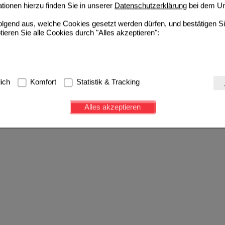
ionen hierzu finden Sie in unserer
Datenschutzerklärung
bei dem Un
folgend aus, welche Cookies gesetzt werden dürfen, und bestätigen S
tieren Sie alle Cookies durch "Alles akzeptieren":
g:
Hierbei handelt es sich um Cookies, die für die Grundfunktionen u
lich
Komfort
Statistik & Tracking
avigation, Warenkorb, Kundenkonto), weshalb auf diese nicht verzich
s werden genutzt um das Einkaufserlebnis noch ansprechender zu g
Alles akzeptieren
e Wiedererkennung des Besuchers oder unsere Seite an bevorzugte Ve
zupassen. Komfort-Cookies ermöglichen es uns auch auf Ihre Bedürf
d unser Partnerprogramm zu betreiben.
ierüber lassen sich Informationen über die Art und Weise der Nutzu
fe wir unsere Website weiter für Sie optimieren können, den Inhalt a
ittseiten möglichst relevant für Sie zu gestalten. Bitte beachten Sie
e z.B. Google oder soziale Medien übertragen werden.