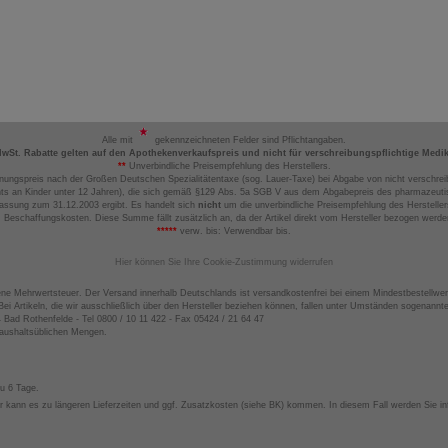
Alle mit
gekennzeichneten Felder sind Pflichtangaben.
MwSt. Rabatte gelten auf den Apothekenverkaufspreis und nicht für verschreibungspflichtige Medi
**
Unverbindliche Preisempfehlung des Herstellers.
nungspreis nach der Großen Deutschen Spezialitätentaxe (sog. Lauer-Taxe) bei Abgabe von nicht verschrei
ts an Kinder unter 12 Jahren), die sich gemäß §129 Abs. 5a SGB V aus dem Abgabepreis des pharmazeutis
assung zum 31.12.2003 ergibt. Es handelt sich
nicht
um die unverbindliche Preisempfehlung des Hersteller
 Beschaffungskosten. Diese Summe fällt zusätzlich an, da der Artikel direkt vom Hersteller bezogen werd
*****
verw. bis: Verwendbar bis.
Hier können Sie Ihre Cookie-Zustimmung widerrufen
ene Mehrwertsteuer. Der Versand innerhalb Deutschlands ist versandkostenfrei bei einem Mindestbestellwer
ei Artikeln, die wir ausschließlich über den Hersteller beziehen können, fallen unter Umständen sogenann
4 Bad Rothenfelde - Tel 0800 / 10 11 422 - Fax 05424 / 21 64 47
haushaltsüblichen Mengen.
zu 6 Tage.
 kann es zu längeren Lieferzeiten und ggf. Zusatzkosten (siehe BK) kommen. In diesem Fall werden Sie inf