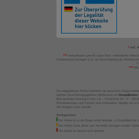
*
inkl. 
***
Verkaufspreis gemäß Lauer-Taxe; verbindlicher Abrech
Krankenversicherungen (z.B. bei Verschreibung des Medikamen
F
****
BK:
Die angegebenen Preise beinhalten die gesetzlich vorgeschrieb
erhöhte Versicherungsgebühren Mehrkosten an
Versandkosten
B
Bad Apotheke Henning Fichter e.K. - Frankfurter Str. 27 - 4921
Preisänderungen und Irrtümer sind vorbehalten. Abgabe nur in 
Alle Angaben ohne Gewähr.
Verfügbarkeit:
Der Artikel ist in der Regel sofort lieferbar, in Einzelfällen bis 
Der Artikel muss direkt vom Hersteller bezogen werden. Daher
Der Artikel ist derzeit nicht lieferbar.