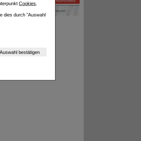
terpunkt
Cookies
.
ie dies durch "Auswahl
nserer Website
Auswahl bestätigen
tet werden kann.
estalten,
rhaltensweisen (z.B.
nisse zugeschrittene
ng unserer Website
uf unserer Website aber
, dass Daten hierfür