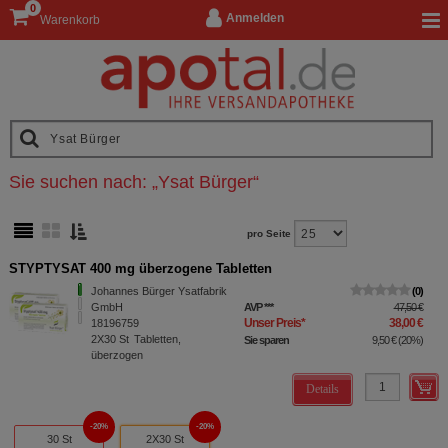
0
Anmelden
Warenkorb
Sie suchen nach:
„
Ysat Bürger
“
pro Seite
STYPTYSAT 400 mg überzogene Tabletten
Johannes Bürger Ysatfabrik
0
GmbH
AVP
***
47,50 €
Unser Preis
*
38,00 €
18196759
2X30
St
Tabletten,
Sie sparen
9,50 €
(
20%
)
überzogen
Details
20%
20%
30 St
2X30 St