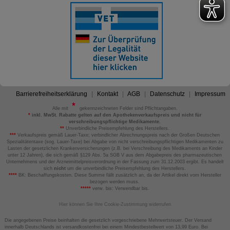
Barrierefreiheitserklärung
Kontakt
AGB
Datenschutz
Impressum
Alle mit
gekennzeichneten Felder sind Pflichtangaben.
*
inkl. MwSt. Rabatte gelten auf den Apothekenverkaufspreis und nicht für
verschreibungspflichtige Medikamente.
**
Unverbindliche Preisempfehlung des Herstellers.
***
Verkaufspreis gemäß Lauer-Taxe; verbindlicher Abrechnungspreis nach der Großen Deutschen
Spezialitätentaxe (sog. Lauer-Taxe) bei Abgabe von nicht verschreibungspflichtigen Medikamenten zu
Lasten der gesetzlichen Krankenversicherungen (z.B. bei Verschreibung des Medikaments an Kinder
unter 12 Jahren), die sich gemäß §129 Abs. 5a SGB V aus dem Abgabepreis des pharmazeutischen
Unternehmens und der Arzneimittelpreisverordnung in der Fassung zum 31.12.2003 ergibt. Es handelt
sich
nicht
um die unverbindliche Preisempfehlung des Herstellers.
****
BK: Beschaffungskosten. Diese Summe fällt zusätzlich an, da der Artikel direkt vom Hersteller
bezogen werden muss.
*****
verw. bis: Verwendbar bis.
Hier können Sie Ihre Cookie-Zustimmung widerrufen
Die angegebenen Preise beinhalten die gesetzlich vorgeschriebene Mehrwertsteuer. Der Versand
innerhalb Deutschlands ist versandkostenfrei bei einem Mindestbestellwert von 13,99 Euro. Bei