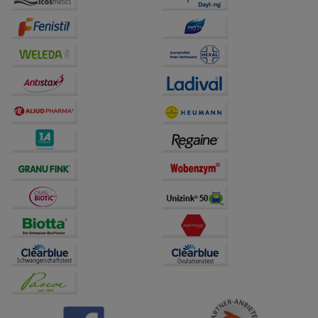
auf unserer Website aber auch die Werbung auf
Drittseiten möglichst relevant für Sie zu gestalten.
Bitte beachten Sie, dass Daten hierfür teilweise an
Dritte wie z.B. Google oder soziale Medien
übertragen werden.