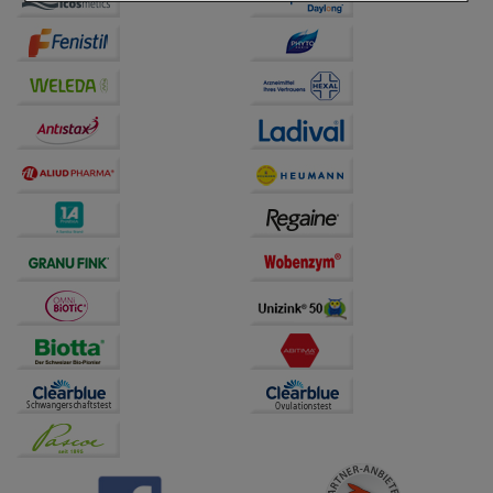
Einkaufserlebnis noch ansprechender zu gestalten,
beispielsweise für die Wiedererkennung des
Besuchers oder unsere Seite an bevorzugte
Verhaltensweisen (z.B. Spracheinstellung)
anzupassen. Komfort-Cookies ermöglichen es uns
auch auf Ihre Bedürfnisse zugeschrittene Inhalte
anzuzeigen und unser Partnerprogramm zu
betreiben.
Statistik & Tracking:
Hierüber lassen sich
Informationen über die Art und Weise der Nutzung
unserer Website sammeln, mit deren Hilfe wir unsere
Website weiter für Sie optimieren können, den Inhalt
auf unserer Website aber auch die Werbung auf
Drittseiten möglichst relevant für Sie zu gestalten.
Bitte beachten Sie, dass Daten hierfür teilweise an
Dritte wie z.B. Google oder soziale Medien
übertragen werden.