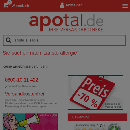
0
Anmelden
Warenkorb
Sie suchen nach:
„
aristo allergie
“
Keine Ergebnisse gefunden.
0800-10 11 422
gebührenfreie Rufnummer
Versandkostenfrei
innerhalb Deutschlands bei einem
Mindestbestellwert von 13,99 Euro oder bei
Einsendung eines Kassenrezeptes
Bewertung