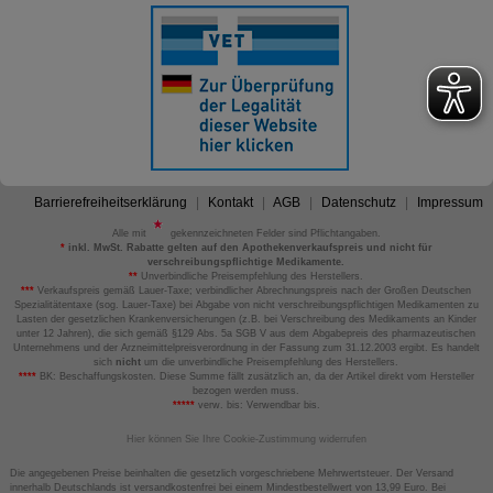
Barrierefreiheitserklärung
Kontakt
AGB
Datenschutz
Impressum
Alle mit
gekennzeichneten Felder sind Pflichtangaben.
*
inkl. MwSt. Rabatte gelten auf den Apothekenverkaufspreis und nicht für
verschreibungspflichtige Medikamente.
**
Unverbindliche Preisempfehlung des Herstellers.
***
Verkaufspreis gemäß Lauer-Taxe; verbindlicher Abrechnungspreis nach der Großen Deutschen
Spezialitätentaxe (sog. Lauer-Taxe) bei Abgabe von nicht verschreibungspflichtigen Medikamenten zu
Lasten der gesetzlichen Krankenversicherungen (z.B. bei Verschreibung des Medikaments an Kinder
unter 12 Jahren), die sich gemäß §129 Abs. 5a SGB V aus dem Abgabepreis des pharmazeutischen
Unternehmens und der Arzneimittelpreisverordnung in der Fassung zum 31.12.2003 ergibt. Es handelt
sich
nicht
um die unverbindliche Preisempfehlung des Herstellers.
****
BK: Beschaffungskosten. Diese Summe fällt zusätzlich an, da der Artikel direkt vom Hersteller
bezogen werden muss.
*****
verw. bis: Verwendbar bis.
Hier können Sie Ihre Cookie-Zustimmung widerrufen
Die angegebenen Preise beinhalten die gesetzlich vorgeschriebene Mehrwertsteuer. Der Versand
innerhalb Deutschlands ist versandkostenfrei bei einem Mindestbestellwert von 13,99 Euro. Bei