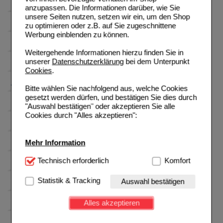
anzupassen. Die Informationen darüber, wie Sie
unsere Seiten nutzen, setzen wir ein, um den Shop
zu optimieren oder z.B. auf Sie zugeschnittene
Werbung einblenden zu können.
Weitergehende Informationen hierzu finden Sie in
unserer
Datenschutzerklärung
bei dem Unterpunkt
Cookies
.
Bitte wählen Sie nachfolgend aus, welche Cookies
gesetzt werden dürfen, und bestätigen Sie dies durch
"Auswahl bestätigen" oder akzeptieren Sie alle
Cookies durch "Alles akzeptieren":
Mehr Information
Technisch Notwendig:
Technisch erforderlich
Hierbei handelt es sich um
Komfort
Cookies, die für die Grundfunktionen unserer
Website notwendig sind (z.B. Navigation, Warenkorb,
Statistik & Tracking
Auswahl bestätigen
Kundenkonto), weshalb auf diese nicht verzichtet
werden kann.
Alles akzeptieren
Komfort:
Diese Cookies werden genutzt um das