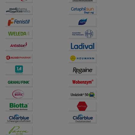
Website weiter für Sie optimieren können, den Inhalt
auf unserer Website aber auch die Werbung auf
Drittseiten möglichst relevant für Sie zu gestalten.
Bitte beachten Sie, dass Daten hierfür teilweise an
Dritte wie z.B. Google oder soziale Medien
übertragen werden.