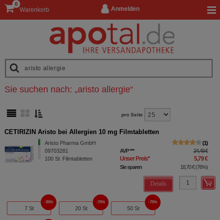
0
Anmelden
Warenkorb
Sie suchen nach:
„
aristo allergie
“
pro Seite
CETIRIZIN Aristo bei Allergien 10 mg Filmtabletten
Aristo Pharma GmbH
1
09703281
AVP
***
24,49 €
Unser Preis
*
5,79 €
100
St
Filmtabletten
Sie sparen
18,70 €
(
76%
)
Details
35%
70%
75%
7 St
20 St
50 St