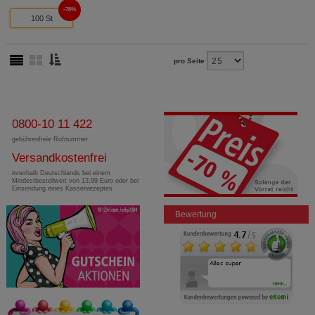
76%
100 St
pro Seite
0800-10 11 422
gebührenfreie Rufnummer
Versandkostenfrei
innerhalb Deutschlands bei einem
Mindestbestellwert von 13,99 Euro oder bei
Einsendung eines Kassenrezeptes
Bewertung