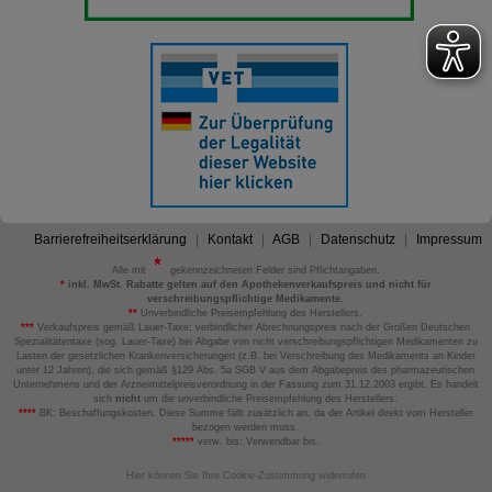
Barrierefreiheitserklärung
Kontakt
AGB
Datenschutz
Impressum
Alle mit
gekennzeichneten Felder sind Pflichtangaben.
*
inkl. MwSt. Rabatte gelten auf den Apothekenverkaufspreis und nicht für
verschreibungspflichtige Medikamente.
**
Unverbindliche Preisempfehlung des Herstellers.
***
Verkaufspreis gemäß Lauer-Taxe; verbindlicher Abrechnungspreis nach der Großen Deutschen
Spezialitätentaxe (sog. Lauer-Taxe) bei Abgabe von nicht verschreibungspflichtigen Medikamenten zu
Lasten der gesetzlichen Krankenversicherungen (z.B. bei Verschreibung des Medikaments an Kinder
unter 12 Jahren), die sich gemäß §129 Abs. 5a SGB V aus dem Abgabepreis des pharmazeutischen
Unternehmens und der Arzneimittelpreisverordnung in der Fassung zum 31.12.2003 ergibt. Es handelt
sich
nicht
um die unverbindliche Preisempfehlung des Herstellers.
****
BK: Beschaffungskosten. Diese Summe fällt zusätzlich an, da der Artikel direkt vom Hersteller
bezogen werden muss.
*****
verw. bis: Verwendbar bis.
Hier können Sie Ihre Cookie-Zustimmung widerrufen