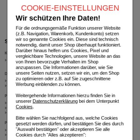
COOKIE-EINSTELLUNGEN
Wir schützen Ihre Daten!
Für die ordnungsgemäße Funktion unserer Website
(z.B. Navigation, Warenkorb, Kundenkonto) setzen
wir so genannte Cookies ein. Diese sind technisch
Suche verfeinern
notwendig, damit unser Shop überhaupt funktioniert.
Darüber hinaus helfen uns Cookies, Pixel und
Kategorien
vergleichbare Technologien, unsere Website an das
Deslo + Cetirizin
von Ihnen bevorzugte Verhalten im Shop
(auswahl entfernen)
anzupassen. Die Informationen darüber, wie Sie
unsere Seiten nutzen, setzen wir ein, um den Shop
Darreichungsform
zu optimieren oder z.B. auf Sie zugeschnittene
Filmtabletten (3)
Werbung einblenden zu können.
Lösung zum Einnehmen (1)
Weitergehende Informationen hierzu finden Sie in
Packungsgröße
unserer
Datenschutzerklärung
bei dem Unterpunkt
100 St (2)
Cookies
.
50 St (1)
150 ml (1)
Bitte wählen Sie nachfolgend aus, welche Cookies
Preis
gesetzt werden dürfen, und bestätigen Sie dies durch
"Auswahl bestätigen" oder akzeptieren Sie alle
< 7.50 (3)
Cookies durch "Alles akzeptieren":
>= 7.50 (1)