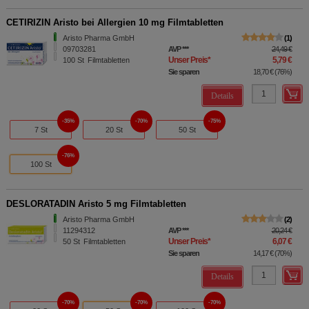
CETIRIZIN Aristo bei Allergien 10 mg Filmtabletten
Aristo Pharma GmbH
1
09703281
AVP
***
24,49 €
Unser Preis
*
5,79 €
100
St
Filmtabletten
Sie sparen
18,70 €
(
76%
)
Details
35%
70%
75%
7 St
20 St
50 St
76%
100 St
DESLORATADIN Aristo 5 mg Filmtabletten
Aristo Pharma GmbH
2
11294312
AVP
***
20,24 €
Unser Preis
*
6,07 €
50
St
Filmtabletten
Sie sparen
14,17 €
(
70%
)
Details
70%
70%
70%