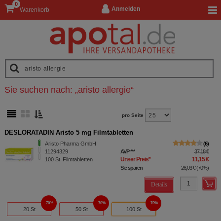
0
Anmelden
Warenkorb
Sie suchen nach:
„
aristo allergie
“
pro Seite
DESLORATADIN Aristo 5 mg Filmtabletten
Aristo Pharma GmbH
6
11294329
AVP
***
37,18 €
Unser Preis
*
11,15 €
100
St
Filmtabletten
Sie sparen
26,03 €
(
70%
)
Details
70%
70%
70%
20 St
50 St
100 St