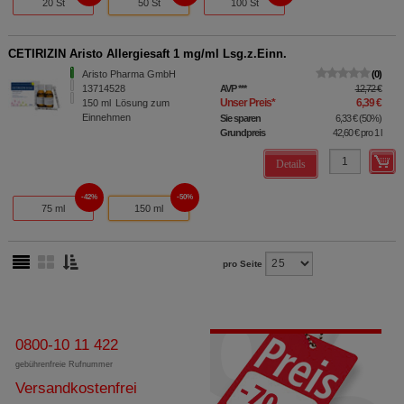
20 St
50 St
100 St
CETIRIZIN Aristo Allergiesaft 1 mg/ml Lsg.z.Einn.
Aristo Pharma GmbH
0
13714528
AVP
***
12,72 €
Unser Preis
*
6,39 €
150
ml
Lösung zum
Einnehmen
Sie sparen
6,33 €
(
50%
)
Grundpreis
42,60 €
pro 1 l
Details
42%
50%
75 ml
150 ml
pro Seite
0800-10 11 422
gebührenfreie Rufnummer
Versandkostenfrei