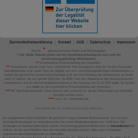
Barrierefreiheitserklärung
Kontakt
AGB
Datenschutz
Impressum
Alle mit
gekennzeichneten Felder sind Pflichtangaben.
*
inkl. MwSt. Rabatte gelten auf den Apothekenverkaufspreis und nicht für
verschreibungspflichtige Medikamente.
**
Unverbindliche Preisempfehlung des Herstellers.
***
Verkaufspreis gemäß Lauer-Taxe; verbindlicher Abrechnungspreis nach der Großen Deutschen
Spezialitätentaxe (sog. Lauer-Taxe) bei Abgabe von nicht verschreibungspflichtigen Medikamenten zu
Lasten der gesetzlichen Krankenversicherungen (z.B. bei Verschreibung des Medikaments an Kinder
unter 12 Jahren), die sich gemäß §129 Abs. 5a SGB V aus dem Abgabepreis des pharmazeutischen
Unternehmens und der Arzneimittelpreisverordnung in der Fassung zum 31.12.2003 ergibt. Es handelt
sich
nicht
um die unverbindliche Preisempfehlung des Herstellers.
****
BK: Beschaffungskosten. Diese Summe fällt zusätzlich an, da der Artikel direkt vom Hersteller
bezogen werden muss.
*****
verw. bis: Verwendbar bis.
Hier können Sie Ihre Cookie-Zustimmung widerrufen
Die angegebenen Preise beinhalten die gesetzlich vorgeschriebene Mehrwertsteuer. Der Versand
innerhalb Deutschlands ist versandkostenfrei bei einem Mindestbestellwert von 13,99 Euro. Bei
Sendungen ins Ausland fallen durch erhöhte Versicherungsgebühren Mehrkosten an
Versandkosten
Bei
Artikeln, die wir ausschließlich über den Hersteller beziehen können, fallen unter Umständen
sogenannte Beschaffungskosten an (siehe BK).