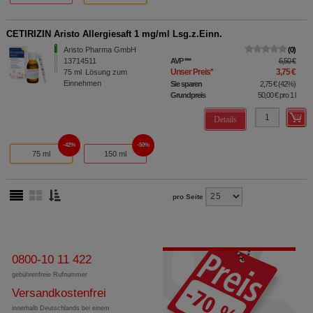
CETIRIZIN Aristo Allergiesaft 1 mg/ml Lsg.z.Einn.
Aristo Pharma GmbH
0
13714511
AVP
***
6,50 €
Unser Preis
*
3,75 €
75
ml
Lösung zum
Einnehmen
Sie sparen
2,75 €
(
42%
)
Grundpreis
50,00 €
pro 1 l
Details
42%
50%
75 ml
150 ml
pro Seite
0800-10 11 422
gebührenfreie Rufnummer
Versandkostenfrei
innerhalb Deutschlands bei einem