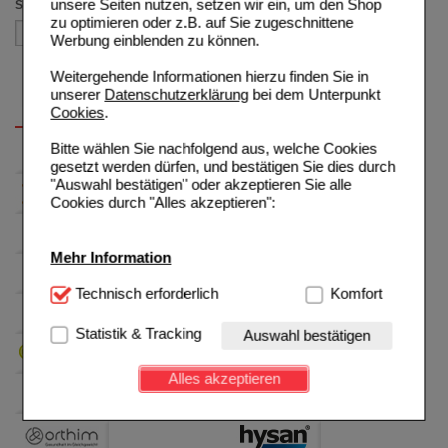
unsere Seiten nutzen, setzen wir ein, um den Shop
Sortieren nach
zu optimieren oder z.B. auf Sie zugeschnittene
Werbung einblenden zu können.
Weitergehende Informationen hierzu finden Sie in
unserer
Datenschutzerklärung
bei dem Unterpunkt
Cookies
.
Bitte wählen Sie nachfolgend aus, welche Cookies
gesetzt werden dürfen, und bestätigen Sie dies durch
"Auswahl bestätigen" oder akzeptieren Sie alle
Cookies durch "Alles akzeptieren":
Mehr Information
Technisch Notwendig:
Technisch erforderlich
Hierbei handelt es sich um
Komfort
Cookies, die für die Grundfunktionen unserer
Website notwendig sind (z.B. Navigation, Warenkorb,
Statistik & Tracking
Auswahl bestätigen
Kundenkonto), weshalb auf diese nicht verzichtet
werden kann.
Alles akzeptieren
Komfort:
Diese Cookies werden genutzt um das
Einkaufserlebnis noch ansprechender zu gestalten,
beispielsweise für die Wiedererkennung des