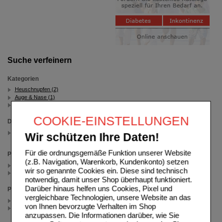
Suche verfeinern
Kategorien
Heuschnupfen (2)
Auge & Nase (1)
Deslo + Cetirizin (1)
COOKIE-EINSTELLUNGEN
Darreichungsform
Lösung zum Einnehmen
Wir schützen Ihre Daten!
(auswahl entfernen)
Für die ordnungsgemäße Funktion unserer Website
Packungsgröße
(z.B. Navigation, Warenkorb, Kundenkonto) setzen
75 ml (1)
wir so genannte Cookies ein. Diese sind technisch
150 ml (1)
notwendig, damit unser Shop überhaupt funktioniert.
Darüber hinaus helfen uns Cookies, Pixel und
Preis
vergleichbare Technologien, unsere Website an das
< 5.00 (1)
von Ihnen bevorzugte Verhalten im Shop
>= 5.00 (1)
anzupassen. Die Informationen darüber, wie Sie