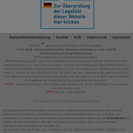
Barrierefreiheitserklärung
Kontakt
AGB
Datenschutz
Impressum
Alle mit
gekennzeichneten Felder sind Pflichtangaben.
*
inkl. MwSt. Rabatte gelten auf den Apothekenverkaufspreis und nicht für
verschreibungspflichtige Medikamente.
**
Unverbindliche Preisempfehlung des Herstellers.
***
Verkaufspreis gemäß Lauer-Taxe; verbindlicher Abrechnungspreis nach der Großen Deutschen
Spezialitätentaxe (sog. Lauer-Taxe) bei Abgabe von nicht verschreibungspflichtigen Medikamenten zu
Lasten der gesetzlichen Krankenversicherungen (z.B. bei Verschreibung des Medikaments an Kinder
unter 12 Jahren), die sich gemäß §129 Abs. 5a SGB V aus dem Abgabepreis des pharmazeutischen
Unternehmens und der Arzneimittelpreisverordnung in der Fassung zum 31.12.2003 ergibt. Es handelt
sich
nicht
um die unverbindliche Preisempfehlung des Herstellers.
****
BK: Beschaffungskosten. Diese Summe fällt zusätzlich an, da der Artikel direkt vom Hersteller
bezogen werden muss.
*****
verw. bis: Verwendbar bis.
Hier können Sie Ihre Cookie-Zustimmung widerrufen
Die angegebenen Preise beinhalten die gesetzlich vorgeschriebene Mehrwertsteuer. Der Versand
innerhalb Deutschlands ist versandkostenfrei bei einem Mindestbestellwert von 13,99 Euro. Bei
Sendungen ins Ausland fallen durch erhöhte Versicherungsgebühren Mehrkosten an
Versandkosten
Bei
Artikeln, die wir ausschließlich über den Hersteller beziehen können, fallen unter Umständen
sogenannte Beschaffungskosten an (siehe BK).
Bad Apotheke Henning Fichter e.K. - Frankfurter Str. 27 - 49214 Bad Rothenfelde - Tel 0800 / 10 11