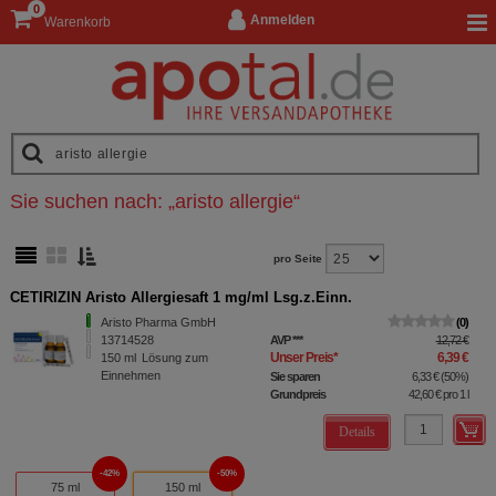
0
Anmelden
Warenkorb
Sie suchen nach:
„
aristo allergie
“
pro Seite
CETIRIZIN Aristo Allergiesaft 1 mg/ml Lsg.z.Einn.
Aristo Pharma GmbH
0
13714528
AVP
***
12,72 €
Unser Preis
*
6,39 €
150
ml
Lösung zum
Einnehmen
Sie sparen
6,33 €
(
50%
)
Grundpreis
42,60 €
pro 1 l
Details
42%
50%
75 ml
150 ml