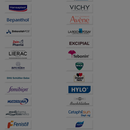
Besuchers oder unsere Seite an bevorzugte
Verhaltensweisen (z.B. Spracheinstellung)
anzupassen. Komfort-Cookies ermöglichen es uns
auch auf Ihre Bedürfnisse zugeschrittene Inhalte
anzuzeigen und unser Partnerprogramm zu
betreiben.
Statistik & Tracking:
Hierüber lassen sich
Informationen über die Art und Weise der Nutzung
unserer Website sammeln, mit deren Hilfe wir unsere
Website weiter für Sie optimieren können, den Inhalt
auf unserer Website aber auch die Werbung auf
Drittseiten möglichst relevant für Sie zu gestalten.
Bitte beachten Sie, dass Daten hierfür teilweise an
Dritte wie z.B. Google oder soziale Medien
übertragen werden.