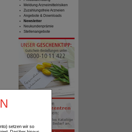
Meldung Arzneimittelrisiken
Zuzahlungsfreie Arzneien
Angebote & Downloads
Newsletter
Neukundenprämie
Stellenangebote
EN
to) setzen wir so
niert. Darüber hinaus