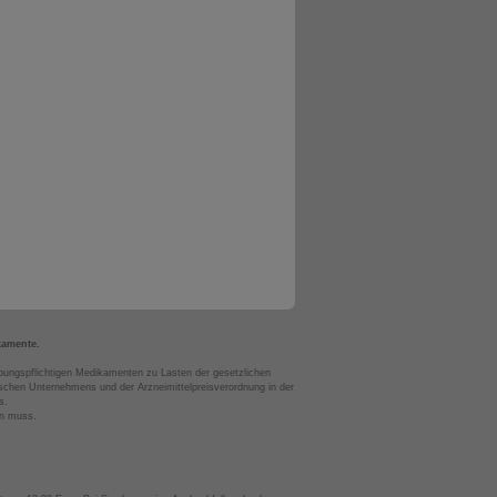
kamente.
bungspflichtigen Medikamenten zu Lasten der gesetzlichen
chen Unternehmens und der Arzneimittelpreisverordnung in der
s.
en muss.