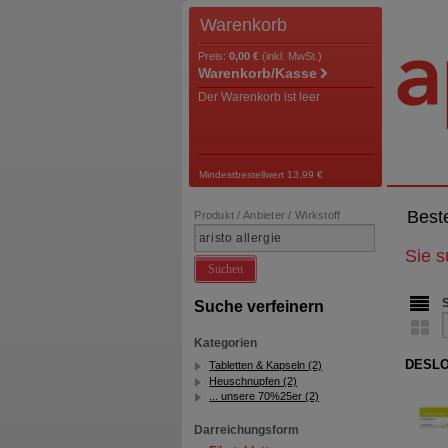
Warenkorb
Preis:
0,00 €
(inkl. MwSt.)
Warenkorb/Kasse
Der Warenkorb ist leer
Mindestbestellwert 13,99 €
Best
Produkt / Anbieter / Wirkstoff
Sie 
Suchen
Suche verfeinern
Kategorien
DESLOR
Tabletten & Kapseln (2)
Heuschnupfen (2)
... unsere 70%25er (2)
Darreichungsform