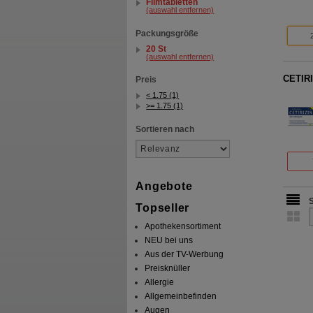
Filmtabletten
(auswahl entfernen)
Packungsgröße
20 St
(auswahl entfernen)
CETIRI
Preis
< 1.75 (1)
>= 1.75 (1)
Sortieren nach
Angebote
Topseller
Apothekensortiment
NEU bei uns
Aus der TV-Werbung
Preisknüller
Allergie
Allgemeinbefinden
Augen