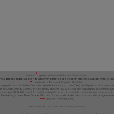
Alle mit
gekennzeichneten Felder sind Pflichtangaben.
MwSt. Rabatte gelten auf den Apothekenverkaufspreis und nicht für verschreibungspflichtige Medi
**
Unverbindliche Preisempfehlung des Herstellers.
nungspreis nach der Großen Deutschen Spezialitätentaxe (sog. Lauer-Taxe) bei Abgabe von nicht verschrei
ts an Kinder unter 12 Jahren), die sich gemäß §129 Abs. 5a SGB V aus dem Abgabepreis des pharmazeutis
assung zum 31.12.2003 ergibt. Es handelt sich
nicht
um die unverbindliche Preisempfehlung des Hersteller
 Beschaffungskosten. Diese Summe fällt zusätzlich an, da der Artikel direkt vom Hersteller bezogen werd
*****
verw. bis: Verwendbar bis.
Hier können Sie Ihre Cookie-Zustimmung widerrufen