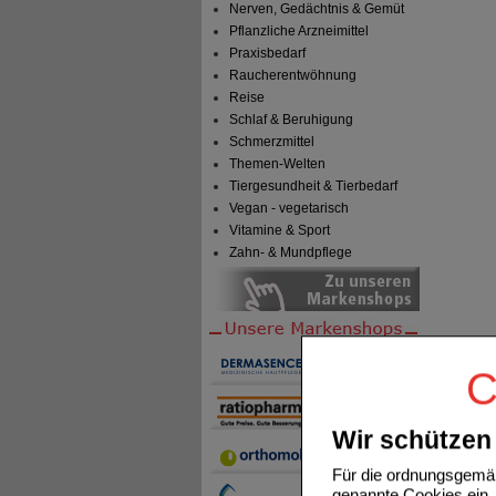
Nerven, Gedächtnis & Gemüt
Pflanzliche Arzneimittel
Praxisbedarf
Raucherentwöhnung
Reise
Schlaf & Beruhigung
Schmerzmittel
Themen-Welten
Tiergesundheit & Tierbedarf
Vegan - vegetarisch
Vitamine & Sport
Zahn- & Mundpflege
C
Wir schützen 
Für die ordnungsgemäß
genannte Cookies ein. 