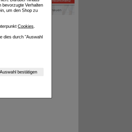
n bevorzugte Verhalten
ein, um den Shop zu
terpunkt
Cookies
.
ie dies durch "Auswahl
nserer Website
Auswahl bestätigen
tet werden kann.
estalten,
rhaltensweisen (z.B.
nisse zugeschrittene
ng unserer Website
uf unserer Website aber
, dass Daten hierfür