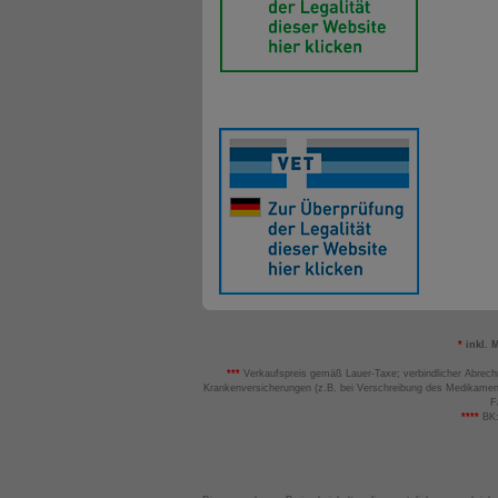
*
inkl. 
***
Verkaufspreis gemäß Lauer-Taxe; verbindlicher Abrech
Krankenversicherungen (z.B. bei Verschreibung des Medikamen
F
****
BK: