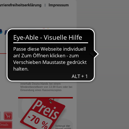
rrierefreiheitserklärung
Impressum
Seite drucken
0800-10 11 422
gebührenfreie Rufnummer
Versandkostenfrei
innerhalb Deutschlands bei einem
Mindestbestellwert von 13,99 Euro oder bei
Einsendung eines Kassenrezeptes
Details