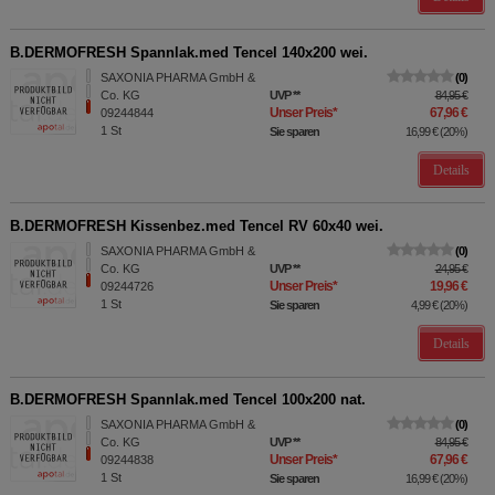
B.DERMOFRESH Spannlak.med Tencel 140x200 wei.
SAXONIA PHARMA GmbH &
0
Co. KG
UVP
**
84,95 €
Unser Preis
*
67,96 €
09244844
1
St
Sie sparen
16,99 €
(
20%
)
Details
B.DERMOFRESH Kissenbez.med Tencel RV 60x40 wei.
SAXONIA PHARMA GmbH &
0
Co. KG
UVP
**
24,95 €
Unser Preis
*
19,96 €
09244726
1
St
Sie sparen
4,99 €
(
20%
)
Details
B.DERMOFRESH Spannlak.med Tencel 100x200 nat.
SAXONIA PHARMA GmbH &
0
Co. KG
UVP
**
84,95 €
Unser Preis
*
67,96 €
09244838
1
St
Sie sparen
16,99 €
(
20%
)