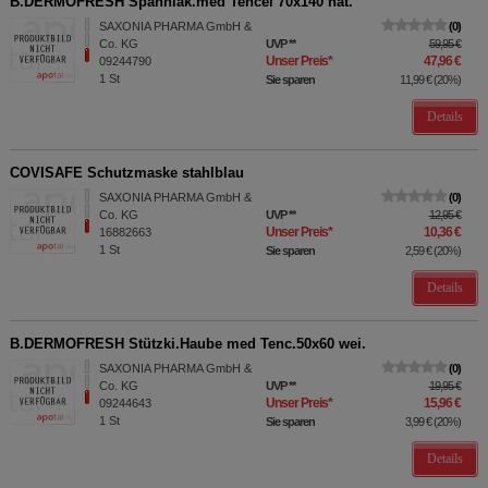
B.DERMOFRESH Spannlak.med Tencel 70x140 nat.
SAXONIA PHARMA GmbH &
0
Co. KG
UVP
**
59,95 €
Unser Preis
*
47,96 €
09244790
1
St
Sie sparen
11,99 €
(
20%
)
Details
COVISAFE Schutzmaske stahlblau
SAXONIA PHARMA GmbH &
0
Co. KG
UVP
**
12,95 €
Unser Preis
*
10,36 €
16882663
1
St
Sie sparen
2,59 €
(
20%
)
Details
B.DERMOFRESH Stützki.Haube med Tenc.50x60 wei.
SAXONIA PHARMA GmbH &
0
Co. KG
UVP
**
19,95 €
Unser Preis
*
15,96 €
09244643
1
St
Sie sparen
3,99 €
(
20%
)
Details