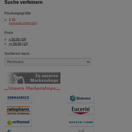
Suche verfeinern
Packungsgröße
1 St
(auswahl entfernen)
Preis
< 50.00 (18)
>= 50.00 (12)
Sortieren nach