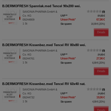
B.DERMOFRESH Spannlak.med Tencel 90x200 wei.
SAXONIA PHARMA GmbH &
0
Co. KG
UVP
**
84,95 €
Unser Preis
*
67,96 €
09244809
1
St
Sie sparen
16,99 €
(
20%
)
Details
B.DERMOFRESH Kissenbez.med Tencel RV 80x80 wei.
SAXONIA PHARMA GmbH &
0
Co. KG
UVP
**
34,95 €
Unser Preis
*
27,96 €
09244761
1
St
Sie sparen
6,99 €
(
20%
)
Details
B.DERMOFRESH Kissenbez.med Tencel RV 60x40 nat.
SAXONIA PHARMA GmbH &
0
Co. KG
UVP
**
24,95 €
Unser Preis
*
19,96 €
09244732
1
St
Sie sparen
4,99 €
(
20%
)
Details