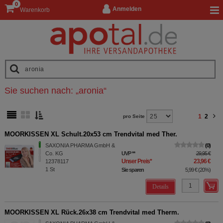
0
Anmelden
Warenkorb
Sie suchen nach:
„
aronia
“
1
2
pro Seite
MOORKISSEN XL Schult.20x53 cm Trendvital med Ther.
SAXONIA PHARMA GmbH &
0
Co. KG
UVP
**
29,95 €
Unser Preis
*
23,96 €
12378117
1
St
Sie sparen
5,99 €
(
20%
)
Details
MOORKISSEN XL Rück.26x38 cm Trendvital med Therm.