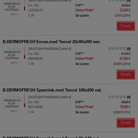
SAXONIA PHARMA GmbH &
0
Co. KG
UVP
**
29,95 €
Unser Preis
*
23,96 €
12378123
1
St
Sie sparen
5,99 €
(
20%
)
Details
B.DERMOFRESH Encas.med Tencel 20x90x200 wei.
SAXONIA PHARMA GmbH &
0
Co. KG
UVP
**
84,95 €
Unser Preis
*
67,96 €
09244620
1
St
Sie sparen
16,99 €
(
20%
)
Details
B.DERMOFRESH Spannlak.med Tencel 180x200 nat.
SAXONIA PHARMA GmbH &
0
Co. KG
UVP
**
99,95 €
Unser Preis
*
79,96 €
00714900
1
St
Sie sparen
19,99 €
(
20%
)
Details