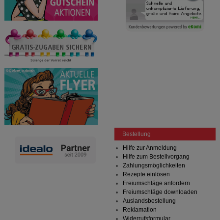
Informationen über die Art und Weise der Nutzung
unserer Website sammeln, mit deren Hilfe wir unsere
Website weiter für Sie optimieren können, den Inhalt
auf unserer Website aber auch die Werbung auf
Drittseiten möglichst relevant für Sie zu gestalten.
Bitte beachten Sie, dass Daten hierfür teilweise an
Dritte wie z.B. Google oder soziale Medien
übertragen werden.
Bestellung
Hilfe zur Anmeldung
Hilfe zum Bestellvorgang
Zahlungsmöglichkeiten
Rezepte einlösen
Freiumschläge anfordern
Freiumschläge downloaden
Auslandsbestellung
Reklamation
Widerrufsformular