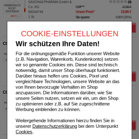
SAXONIA PHARMA GmbH &
0
Co. KG
UVP
**
24,95 €
Unser Preis
*
19,96 €
09244749
1
St
Sie sparen
4,99 €
(
20%
)
Details
COOKIE-EINSTELLUNGEN
Wir schützen Ihre Daten!
COVISAFE Schutzmaske pastellblau
SAXONIA PHARMA GmbH &
0
Für die ordnungsgemäße Funktion unserer Website
Co. KG
UVP
**
12,95 €
(z.B. Navigation, Warenkorb, Kundenkonto) setzen
Unser Preis
*
10,36 €
16882717
wir so genannte Cookies ein. Diese sind technisch
1
St
Sie sparen
2,59 €
(
20%
)
notwendig, damit unser Shop überhaupt funktioniert.
Darüber hinaus helfen uns Cookies, Pixel und
Details
vergleichbare Technologien, unsere Website an das
von Ihnen bevorzugte Verhalten im Shop
COVISAFE Schutzmaske pastellgrün
anzupassen. Die Informationen darüber, wie Sie
unsere Seiten nutzen, setzen wir ein, um den Shop
SAXONIA PHARMA GmbH &
0
zu optimieren oder z.B. auf Sie zugeschnittene
Co. KG
UVP
**
12,95 €
Werbung einblenden zu können.
Unser Preis
*
10,36 €
16882752
1
St
Sie sparen
2,59 €
(
20%
)
Weitergehende Informationen hierzu finden Sie in
Details
unserer
Datenschutzerklärung
bei dem Unterpunkt
Cookies
.