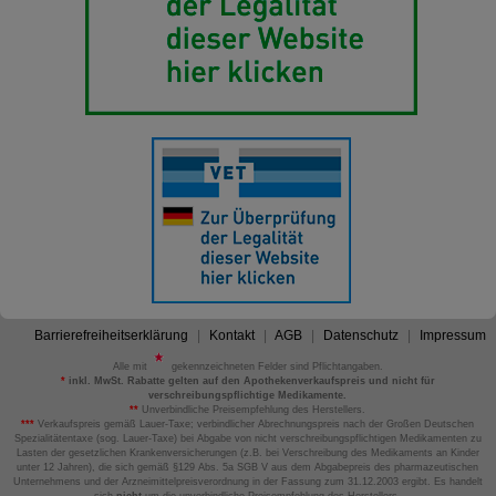
Barrierefreiheitserklärung
Kontakt
AGB
Datenschutz
Impressum
Alle mit
gekennzeichneten Felder sind Pflichtangaben.
*
inkl. MwSt. Rabatte gelten auf den Apothekenverkaufspreis und nicht für
verschreibungspflichtige Medikamente.
**
Unverbindliche Preisempfehlung des Herstellers.
***
Verkaufspreis gemäß Lauer-Taxe; verbindlicher Abrechnungspreis nach der Großen Deutschen
Spezialitätentaxe (sog. Lauer-Taxe) bei Abgabe von nicht verschreibungspflichtigen Medikamenten zu
Lasten der gesetzlichen Krankenversicherungen (z.B. bei Verschreibung des Medikaments an Kinder
unter 12 Jahren), die sich gemäß §129 Abs. 5a SGB V aus dem Abgabepreis des pharmazeutischen
Unternehmens und der Arzneimittelpreisverordnung in der Fassung zum 31.12.2003 ergibt. Es handelt