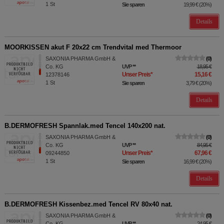
1
St
Sie sparen
19,99 €
(
20%
)
Details
MOORKISSEN akut F 20x22 cm Trendvital med Thermoor
SAXONIA PHARMA GmbH &
0
Co. KG
UVP
**
18,95 €
Unser Preis
*
15,16 €
12378146
1
St
Sie sparen
3,79 €
(
20%
)
Details
B.DERMOFRESH Spannlak.med Tencel 140x200 nat.
SAXONIA PHARMA GmbH &
0
Co. KG
UVP
**
84,95 €
Unser Preis
*
67,96 €
09244850
1
St
Sie sparen
16,99 €
(
20%
)
Details
B.DERMOFRESH Kissenbez.med Tencel RV 80x40 nat.
SAXONIA PHARMA GmbH &
0
Co. KG
UVP
**
24,95 €