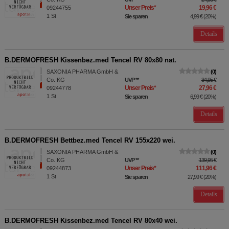
Unser Preis
*
19,96 €
09244755
1
St
Sie sparen
4,99 €
(
20%
)
Details
B.DERMOFRESH Kissenbez.med Tencel RV 80x80 nat.
SAXONIA PHARMA GmbH &
0
Co. KG
UVP
**
34,95 €
Unser Preis
*
27,96 €
09244778
1
St
Sie sparen
6,99 €
(
20%
)
Details
B.DERMOFRESH Bettbez.med Tencel RV 155x220 wei.
SAXONIA PHARMA GmbH &
0
Co. KG
UVP
**
139,95 €
Unser Preis
*
111,96 €
09244873
1
St
Sie sparen
27,99 €
(
20%
)
Details
B.DERMOFRESH Kissenbez.med Tencel RV 80x40 wei.