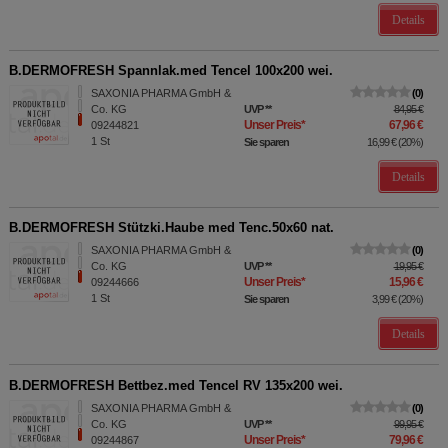
Details
B.DERMOFRESH Spannlak.med Tencel 100x200 wei.
SAXONIA PHARMA GmbH &
0
Co. KG
UVP
**
84,95 €
Unser Preis
*
67,96 €
09244821
1
St
Sie sparen
16,99 €
(
20%
)
Details
B.DERMOFRESH Stützki.Haube med Tenc.50x60 nat.
SAXONIA PHARMA GmbH &
0
Co. KG
UVP
**
19,95 €
Unser Preis
*
15,96 €
09244666
1
St
Sie sparen
3,99 €
(
20%
)
Details
B.DERMOFRESH Bettbez.med Tencel RV 135x200 wei.
SAXONIA PHARMA GmbH &
0
Co. KG
UVP
**
99,95 €
Unser Preis
*
79,96 €
09244867